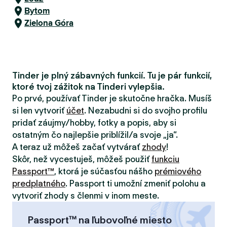
Bytom
Zielona Góra
Tinder je plný zábavných funkcií. Tu je pár funkcií,
ktoré tvoj zážitok na Tinderi vylepšia.
Po prvé, používať Tinder je skutočne hračka. Musíš
si len vytvoriť
účet
. Nezabudni si do svojho profilu
pridať záujmy/hobby, fotky a popis, aby si
ostatným čo najlepšie priblížil/a svoje „ja“.
A teraz už môžeš začať vytvárať
zhody
!
Skôr, než vycestuješ, môžeš použiť
funkciu
Passport™
, ktorá je súčasťou nášho
prémiového
predplatného
. Passport ti umožní zmeniť polohu a
vytvoriť zhody s členmi v inom meste.
Passport™ na ľubovoľné miesto