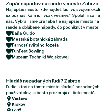
Zopár nápadov na rande v meste Zabrze:
d
e
Najlepšie miesto, kde nájdeš ľudí vo svojom okolí
r
už poznáš. Kam ich však vezmeš? Spoľahni sa na
nás. Vybrali sme pre teba tie najlepšie miesta na
rande a obľúbené nápady, čo podniknúť v meste:
Baňa Guido
Mestská botanická záhrada
Farnosť svätého Jozefa
FunFest Bowling
Muzeum Techniki Wojskowej
Hľadáš nezadaných ľudí? Zabrze
Ľudia, ktorí na tomto mieste hľadajú nezadaných
používateľov, si často prezerajú aj tieto mestá.
Varšava
Krakov
Lodž