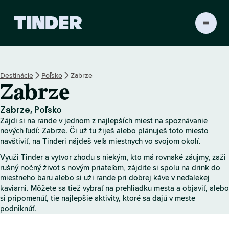
D
o
m
o
v
Destinácie
Poľsko
Zabrze
s
Zabrze
k
á
o
Zabrze, Poľsko
b
Zájdi si na rande v jednom z najlepších miest na spoznávanie
r
nových ľudí: Zabrze. Či už tu žiješ alebo plánuješ toto miesto
a
navštíviť, na Tinderi nájdeš veľa miestnych vo svojom okolí.
z
Využi Tinder a vytvor zhodu s niekým, kto má rovnaké záujmy, zaži
o
rušný nočný život s novým priateľom, zájdite si spolu na drink do
v
miestneho baru alebo si uži rande pri dobrej káve v neďalekej
k
kaviarni. Môžete sa tiež vybrať na prehliadku mesta a objaviť, alebo
a
si pripomenúť, tie najlepšie aktivity, ktoré sa dajú v meste
T
podniknúť.
i
n