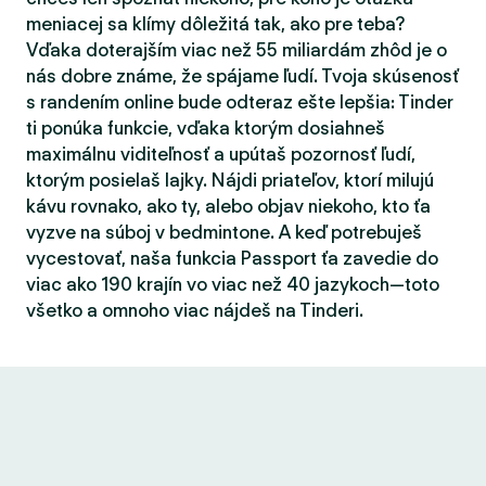
meniacej sa klímy dôležitá tak, ako pre teba?
Vďaka doterajším viac než 55 miliardám zhôd je o
nás dobre známe, že spájame ľudí. Tvoja skúsenosť
s randením online bude odteraz ešte lepšia: Tinder
ti ponúka funkcie, vďaka ktorým dosiahneš
maximálnu viditeľnosť a upútaš pozornosť ľudí,
ktorým posielaš lajky. Nájdi priateľov, ktorí milujú
kávu rovnako, ako ty, alebo objav niekoho, kto ťa
vyzve na súboj v bedmintone. A keď potrebuješ
vycestovať, naša funkcia Passport ťa zavedie do
viac ako 190 krajín vo viac než 40 jazykoch—toto
všetko a omnoho viac nájdeš na Tinderi.