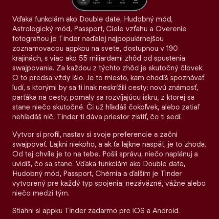
Vďaka funkciám ako Double date, Hudobný mód,
Astrologický mód, Passport, Ciele vzťahu a Overenie
fotografiou je Tinder naďalej najpopulárnejšou
zoznamovacou appkou na svete, dostupnou v 190
krajinách, s viac ako 55 miliardami zhôd od spustenia
swajpovania. Za každou z týchto zhôd je skutočný človek.
O to predsa vždy išlo. Je to miesto, kam chodíš spoznávať
ľudí, s ktorými by sa ti inak neskrížili cesty: novú známosť,
parťáka na cesty, pomaly sa rozvíjajúcu iskru, z ktorej sa
stane niečo skutočné. Či už hľadáš čokoľvek, alebo zatiaľ
nehľadáš nič, Tinder ti dáva priestor zistiť, čo ti sedí.
Vytvor si profil, nastav si svoje preferencie a začni
swajpovať. Lajkni niekoho, a ak ťa lajkne naspäť, je to zhoda.
Od tej chvíle je to na tebe. Pošli správu, niečo naplánuj a
uvidíš, čo sa stane. Vďaka funkciám ako Double date,
Hudobný mód, Passport, Chémia a ďalším je Tinder
vytvorený pre každý typ spojenia: nezáväzné, vážne alebo
niečo medzi tým.
Stiahni si appku Tinder zadarmo pre iOS a Android.