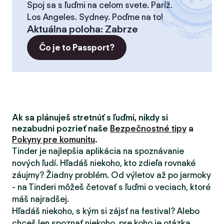
Spoj sa s ľuďmi na celom svete. Paríž.
Los Angeles. Sydney. Poďme na to!
Aktuálna poloha
:
Zabrze
Čo je to Passport?
Ak sa plánuješ stretnúť s ľuďmi, nikdy si
nezabudni pozrieť naše
Bezpečnostné tipy
a
Pokyny pre komunitu
.
Tinder je najlepšia aplikácia na spoznávanie
nových ľudí. Hľadáš niekoho, kto zdieľa rovnaké
záujmy? Žiadny problém. Od výletov až po jarmoky
- na Tinderi môžeš četovať s ľuďmi o veciach, ktoré
máš najradšej.
Hľadáš niekoho, s kým si zájsť na festival? Alebo
chceš len spoznať niekoho, pre koho je otázka