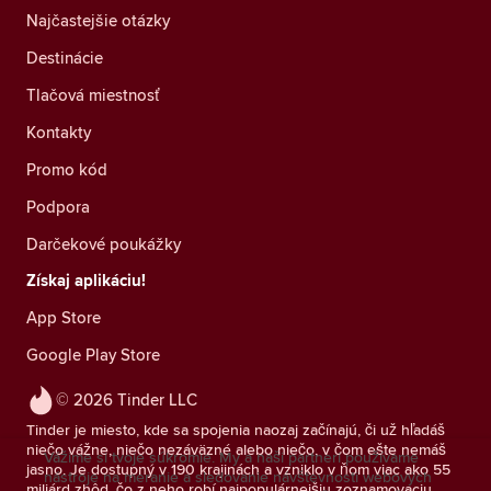
Najčastejšie otázky
Destinácie
Tlačová miestnosť
Kontakty
Promo kód
Podpora
Darčekové poukážky
Získaj aplikáciu!
App Store
Google Play Store
© 2026 Tinder LLC
Tinder je miesto, kde sa spojenia naozaj začínajú, či už hľadáš
niečo vážne, niečo nezáväzné alebo niečo, v čom ešte nemáš
Vážime si tvoje súkromie. My a naši partneri používame
jasno. Je dostupný v 190 krajinách a vzniklo v ňom viac ako 55
nástroje na meranie a sledovanie návštevnosti webových
miliárd zhôd, čo z neho robí najpopulárnejšiu zoznamovaciu