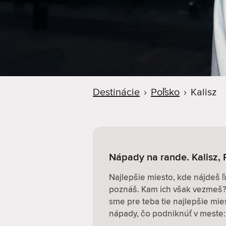
d
e
r
Destinácie
›
Poľsko
›
Kalisz
Nápady na rande. Kalisz, 
Najlepšie miesto, kde nájdeš ľ
poznáš. Kam ich však vezmeš? 
sme pre teba tie najlepšie mi
nápady, čo podniknúť v meste: