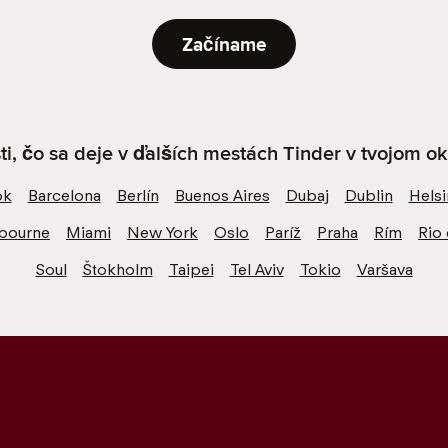
Začíname
sti, čo sa deje v ďalších mestách Tinder v tvojom oko
ok
Barcelona
Berlín
Buenos Aires
Dubaj
Dublin
Helsi
bourne
Miami
New York
Oslo
Paríž
Praha
Rím
Rio 
Soul
Štokholm
Taipei
Tel Aviv
Tokio
Varšava