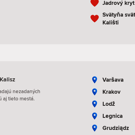
Jadrový kryt 
Svätyňa svä
Kališti
Kalisz
Varšava
Krakov
hľadajú nezadaných
 aj tieto mestá.
Lodž
Legnica
Grudziądz