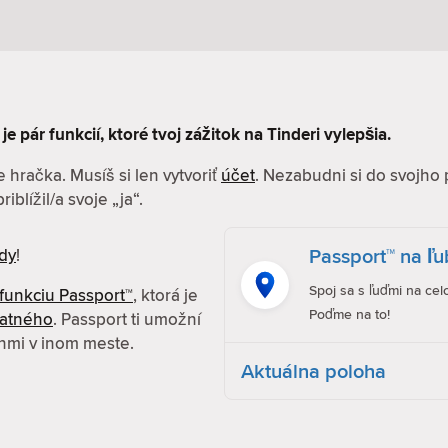
je pár funkcií, ktoré tvoj zážitok na Tinderi vylepšia.
 hračka. Musíš si len vytvoriť
účet
. Nezabudni si do svojho 
iblížil/a svoje „ja“.
Passport™ na ľ
dy
!
Spoj sa s ľuďmi na cel
funkciu Passport™
, ktorá je
Poďme na to!
latného
. Passport ti umožní
enmi v inom meste.
Aktuálna poloha