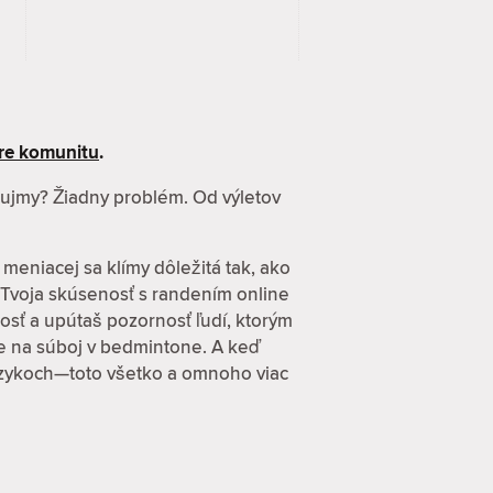
re komunitu
.
záujmy? Žiadny problém. Od výletov
 meniacej sa klímy dôležitá tak, ako
 Tvoja skúsenosť s randením online
osť a upútaš pozornosť ľudí, ktorým
zve na súboj v bedmintone. A keď
 jazykoch—toto všetko a omnoho viac