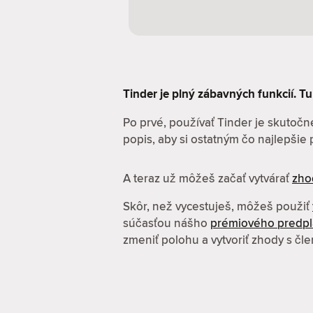
Tinder je plný zábavných funkcií. Tu 
Po prvé, používať Tinder je skutočne
popis, aby si ostatným čo najlepšie pr
A teraz už môžeš začať vytvárať
zho
Skôr, než vycestuješ, môžeš použiť
súčasťou nášho
prémiového predp
zmeniť polohu a vytvoriť zhody s čl