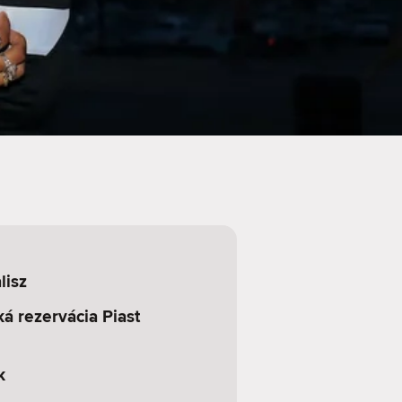
lisz
á rezervácia Piast
k