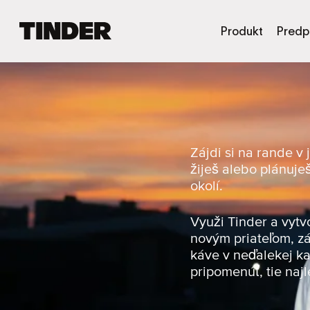
D
Produkt
Predp
o
m
o
v
s
k
á
o
Zájdi si na rande v
b
žiješ alebo plánuje
r
okolí.
a
z
o
Využi Tinder a vytv
v
novým priateľom, zá
k
káve v neďalekej ka
a
pripomenúť, tie najl
T
i
n