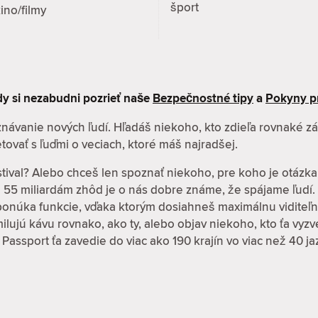
šport
ino/filmy
kdy si nezabudni pozrieť naše
Bezpečnostné tipy
a
Pokyny p
oznávanie nových ľudí. Hľadáš niekoho, kto zdieľa rovnaké 
tovať s ľuďmi o veciach, ktoré máš najradšej.
stival? Alebo chceš len spoznať niekoho, pre koho je otázka
ž 55 miliardám zhôd je o nás dobre známe, že spájame ľudí.
 ponúka funkcie, vďaka ktorým dosiahneš maximálnu viditeľn
í milujú kávu rovnako, ako ty, alebo objav niekoho, kto ťa vy
 Passport ťa zavedie do viac ako 190 krajín vo viac než 40