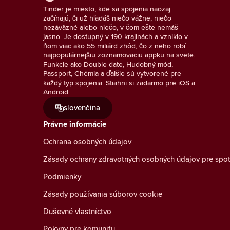
Tinder je miesto, kde sa spojenia naozaj
začínajú, či už hľadáš niečo vážne, niečo
nezáväzné alebo niečo, v čom ešte nemáš
jasno. Je dostupný v 190 krajinách a vzniklo v
ňom viac ako 55 miliárd zhôd, čo z neho robí
najpopulárnejšiu zoznamovaciu appku na svete.
Funkcie ako Double date, Hudobný mód,
Passport, Chémia a ďalšie sú vytvorené pre
každý typ spojenia. Stiahni si zadarmo pre iOS a
Android.
slovenčina
Právne informácie
Ochrana osobných údajov
Zásady ochrany zdravotných osobných údajov pre spot
Podmienky
Zásady používania súborov cookie
Duševné vlastníctvo
Pokyny pre komunitu