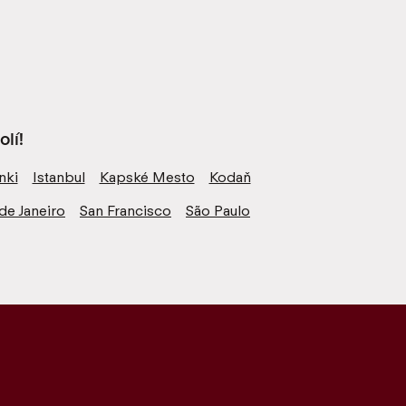
lí!
nki
Istanbul
Kapské Mesto
Kodaň
de Janeiro
San Francisco
São Paulo