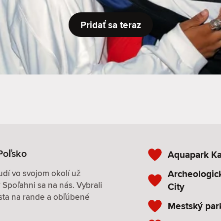
Pridať sa teraz
Poľsko
Aquapark Ka
Archeologick
udí vo svojom okolí už
Spoľahni sa na nás. Vybrali
City
esta na rande a obľúbené
Mestský par