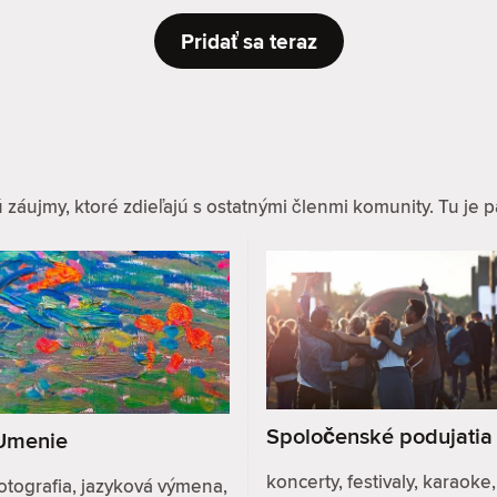
Pridať sa teraz
ujmy, ktoré zdieľajú s ostatnými členmi komunity. Tu je pár
Spoločenské podujatia
Umenie
koncerty, festivaly, karaoke,
otografia, jazyková výmena,