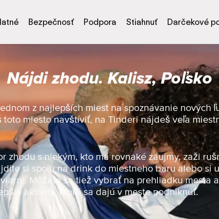
latné
Bezpečnosť
Podpora
Stiahnuť
Darčekové p
Nájdi zhodu. Kalisz, Poľsko
 jednom z najlepších miest na spoznávanie nových ľud
š toto miesto navštíviť, na Tinderi nájdeš veľa mies
or zhodu s niekým, kto má rovnaké záujmy, zaži ruš
jdite si spolu na drink do miestneho baru alebo si u
viarni. Môžete sa tiež vybrať na prehliadku mesta a 
epšie aktivity, ktoré sa dajú v meste podniknúť.