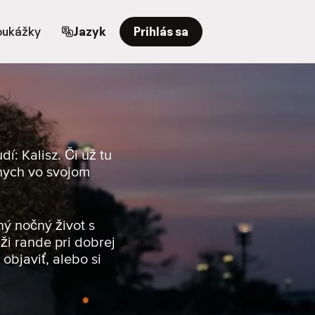
oukážky
Jazyk
Prihlás sa
í: Kalisz. Či už tu
tnych vo svojom
ný nočný život s
ži rande pri dobrej
objaviť, alebo si