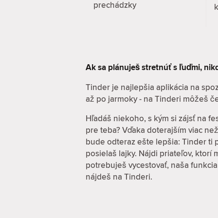
prechádzky
k
Ak sa plánuješ stretnúť s ľuďmi, ni
Tinder je najlepšia aplikácia na sp
až po jarmoky - na Tinderi môžeš če
Hľadáš niekoho, s kým si zájsť na fe
pre teba? Vďaka doterajším viac ne
bude odteraz ešte lepšia: Tinder ti
posielaš lajky. Nájdi priateľov, ktor
potrebuješ vycestovať, naša funkcia
nájdeš na Tinderi.