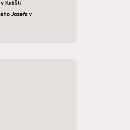
v Kališti
tého Jozefa v