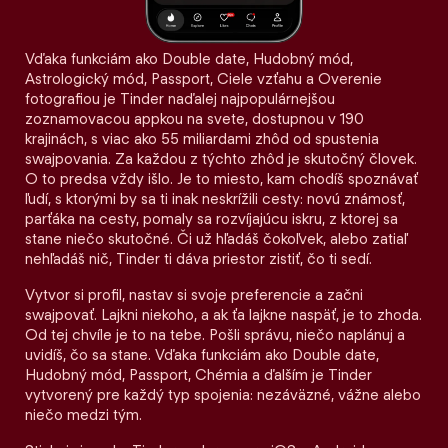
Vďaka funkciám ako Double date, Hudobný mód,
Astrologický mód, Passport, Ciele vzťahu a Overenie
fotografiou je Tinder naďalej najpopulárnejšou
zoznamovacou appkou na svete, dostupnou v 190
krajinách, s viac ako 55 miliardami zhôd od spustenia
swajpovania. Za každou z týchto zhôd je skutočný človek.
O to predsa vždy išlo. Je to miesto, kam chodíš spoznávať
ľudí, s ktorými by sa ti inak neskrížili cesty: novú známosť,
parťáka na cesty, pomaly sa rozvíjajúcu iskru, z ktorej sa
stane niečo skutočné. Či už hľadáš čokoľvek, alebo zatiaľ
nehľadáš nič, Tinder ti dáva priestor zistiť, čo ti sedí.
Vytvor si profil, nastav si svoje preferencie a začni
swajpovať. Lajkni niekoho, a ak ťa lajkne naspäť, je to zhoda.
Od tej chvíle je to na tebe. Pošli správu, niečo naplánuj a
uvidíš, čo sa stane. Vďaka funkciám ako Double date,
Hudobný mód, Passport, Chémia a ďalším je Tinder
vytvorený pre každý typ spojenia: nezáväzné, vážne alebo
niečo medzi tým.