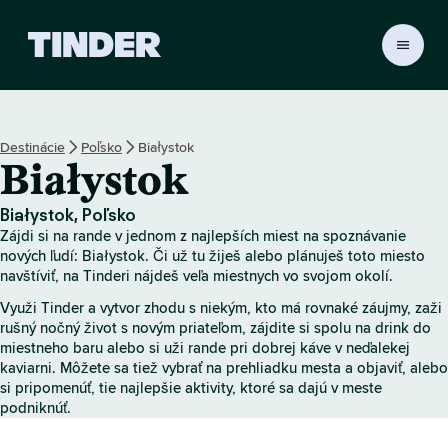
D
o
m
o
v
Destinácie
Poľsko
Białystok
s
Białystok
k
á
o
Białystok, Poľsko
b
Zájdi si na rande v jednom z najlepších miest na spoznávanie
r
nových ľudí: Białystok. Či už tu žiješ alebo plánuješ toto miesto
a
navštíviť, na Tinderi nájdeš veľa miestnych vo svojom okolí.
z
Využi Tinder a vytvor zhodu s niekým, kto má rovnaké záujmy, zaži
o
rušný nočný život s novým priateľom, zájdite si spolu na drink do
v
miestneho baru alebo si uži rande pri dobrej káve v neďalekej
k
kaviarni. Môžete sa tiež vybrať na prehliadku mesta a objaviť, alebo
a
si pripomenúť, tie najlepšie aktivity, ktoré sa dajú v meste
T
podniknúť.
i
n