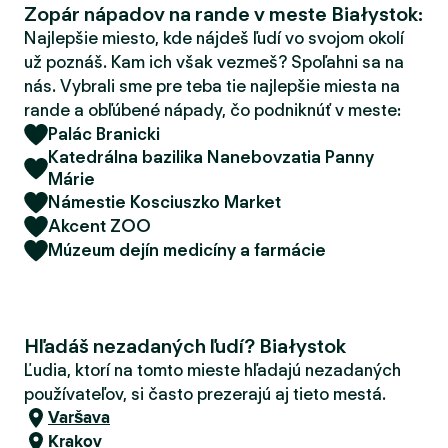
Zopár nápadov na rande v meste Białystok:
d
e
Najlepšie miesto, kde nájdeš ľudí vo svojom okolí
r
už poznáš. Kam ich však vezmeš? Spoľahni sa na
nás. Vybrali sme pre teba tie najlepšie miesta na
rande a obľúbené nápady, čo podniknúť v meste:
Palác Branicki
Katedrálna bazilika Nanebovzatia Panny
Márie
Námestie Kosciuszko Market
Akcent ZOO
Múzeum dejín medicíny a farmácie
Hľadáš nezadaných ľudí? Białystok
Ľudia, ktorí na tomto mieste hľadajú nezadaných
používateľov, si často prezerajú aj tieto mestá.
Varšava
Krakov