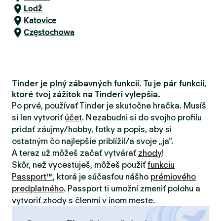
Lodž
Katovice
Częstochowa
Tinder je plný zábavných funkcií. Tu je pár funkcií,
ktoré tvoj zážitok na Tinderi vylepšia.
Po prvé, používať Tinder je skutočne hračka. Musíš
si len vytvoriť
účet
. Nezabudni si do svojho profilu
pridať záujmy/hobby, fotky a popis, aby si
ostatným čo najlepšie priblížil/a svoje „ja“.
A teraz už môžeš začať vytvárať
zhody
!
Skôr, než vycestuješ, môžeš použiť
funkciu
Passport™
, ktorá je súčasťou nášho
prémiového
predplatného
. Passport ti umožní zmeniť polohu a
vytvoriť zhody s členmi v inom meste.