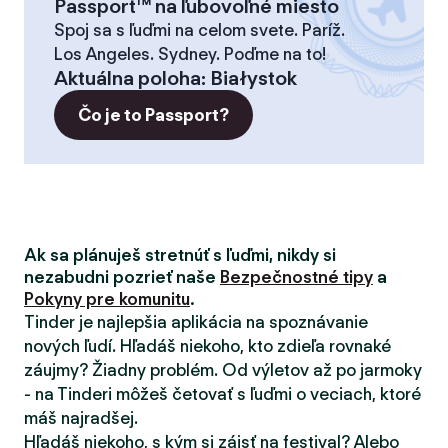
Passport™ na ľubovoľné miesto
Spoj sa s ľuďmi na celom svete. Paríž.
Los Angeles. Sydney. Poďme na to!
Aktuálna poloha
:
Białystok
Čo je to Passport?
Ak sa plánuješ stretnúť s ľuďmi, nikdy si
nezabudni pozrieť naše
Bezpečnostné tipy
a
Pokyny pre komunitu
.
Tinder je najlepšia aplikácia na spoznávanie
nových ľudí. Hľadáš niekoho, kto zdieľa rovnaké
záujmy? Žiadny problém. Od výletov až po jarmoky
- na Tinderi môžeš četovať s ľuďmi o veciach, ktoré
máš najradšej.
Hľadáš niekoho, s kým si zájsť na festival? Alebo