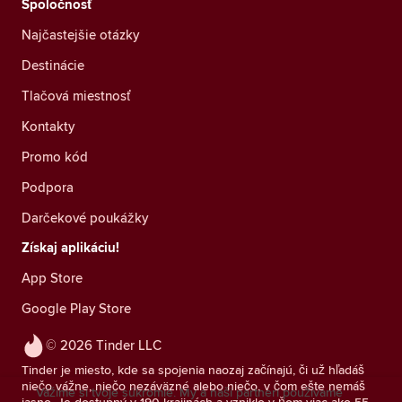
Spoločnosť
Najčastejšie otázky
Destinácie
Tlačová miestnosť
Kontakty
Promo kód
Podpora
Darčekové poukážky
Získaj aplikáciu!
App Store
Google Play Store
© 2026 Tinder LLC
Tinder je miesto, kde sa spojenia naozaj začínajú, či už hľadáš
niečo vážne, niečo nezáväzné alebo niečo, v čom ešte nemáš
Vážime si tvoje súkromie. My a naši partneri používame