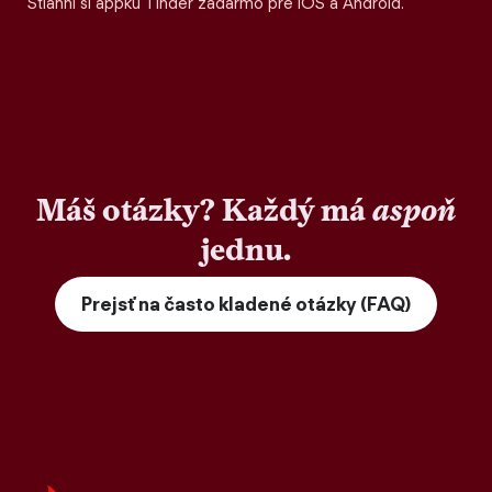
Stiahni si appku Tinder zadarmo pre iOS a Android.
Máš otázky? Každý má
aspoň
jednu.
Prejsť na často kladené otázky (FAQ)