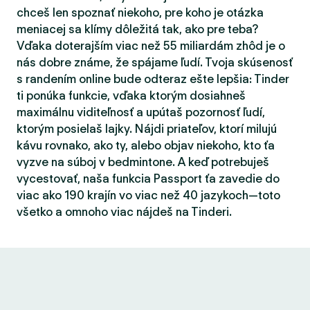
chceš len spoznať niekoho, pre koho je otázka
meniacej sa klímy dôležitá tak, ako pre teba?
Vďaka doterajším viac než 55 miliardám zhôd je o
nás dobre známe, že spájame ľudí. Tvoja skúsenosť
s randením online bude odteraz ešte lepšia: Tinder
ti ponúka funkcie, vďaka ktorým dosiahneš
maximálnu viditeľnosť a upútaš pozornosť ľudí,
ktorým posielaš lajky. Nájdi priateľov, ktorí milujú
kávu rovnako, ako ty, alebo objav niekoho, kto ťa
vyzve na súboj v bedmintone. A keď potrebuješ
vycestovať, naša funkcia Passport ťa zavedie do
viac ako 190 krajín vo viac než 40 jazykoch—toto
všetko a omnoho viac nájdeš na Tinderi.