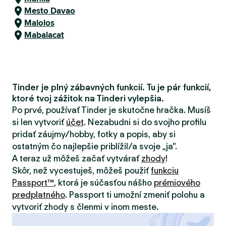
Mesto Davao
Malolos
Mabalacat
Tinder je plný zábavných funkcií. Tu je pár funkcií,
ktoré tvoj zážitok na Tinderi vylepšia.
Po prvé, používať Tinder je skutočne hračka. Musíš
si len vytvoriť
účet
. Nezabudni si do svojho profilu
pridať záujmy/hobby, fotky a popis, aby si
ostatným čo najlepšie priblížil/a svoje „ja“.
A teraz už môžeš začať vytvárať
zhody
!
Skôr, než vycestuješ, môžeš použiť
funkciu
Passport™
, ktorá je súčasťou nášho
prémiového
predplatného
. Passport ti umožní zmeniť polohu a
vytvoriť zhody s členmi v inom meste.