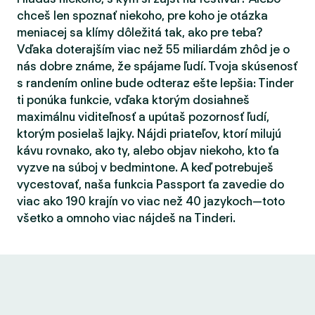
chceš len spoznať niekoho, pre koho je otázka
meniacej sa klímy dôležitá tak, ako pre teba?
Vďaka doterajším viac než 55 miliardám zhôd je o
nás dobre známe, že spájame ľudí. Tvoja skúsenosť
s randením online bude odteraz ešte lepšia: Tinder
ti ponúka funkcie, vďaka ktorým dosiahneš
maximálnu viditeľnosť a upútaš pozornosť ľudí,
ktorým posielaš lajky. Nájdi priateľov, ktorí milujú
kávu rovnako, ako ty, alebo objav niekoho, kto ťa
vyzve na súboj v bedmintone. A keď potrebuješ
vycestovať, naša funkcia Passport ťa zavedie do
viac ako 190 krajín vo viac než 40 jazykoch—toto
všetko a omnoho viac nájdeš na Tinderi.