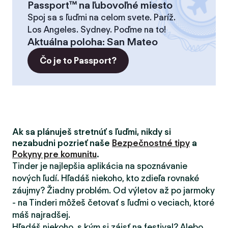
Passport™ na ľubovoľné miesto
Spoj sa s ľuďmi na celom svete. Paríž.
Los Angeles. Sydney. Poďme na to!
Aktuálna poloha
:
San Mateo
Čo je to Passport?
Ak sa plánuješ stretnúť s ľuďmi, nikdy si
nezabudni pozrieť naše
Bezpečnostné tipy
a
Pokyny pre komunitu
.
Tinder je najlepšia aplikácia na spoznávanie
nových ľudí. Hľadáš niekoho, kto zdieľa rovnaké
záujmy? Žiadny problém. Od výletov až po jarmoky
- na Tinderi môžeš četovať s ľuďmi o veciach, ktoré
máš najradšej.
Hľadáš niekoho, s kým si zájsť na festival? Alebo