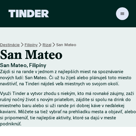
D
o
m
o
v
Destinácie
Filipíny
Rizal
San Mateo
s
San Mateo
k
á
o
San Mateo, Filipíny
b
Zájdi si na rande v jednom z najlepších miest na spoznávanie
r
nových ľudí: San Mateo. Či už tu žiješ alebo plánuješ toto miesto
a
navštíviť, na Tinderi nájdeš veľa miestnych vo svojom okolí.
z
Využi Tinder a vytvor zhodu s niekým, kto má rovnaké záujmy, zaži
o
rušný nočný život s novým priateľom, zájdite si spolu na drink do
v
miestneho baru alebo si uži rande pri dobrej káve v neďalekej
k
kaviarni. Môžete sa tiež vybrať na prehliadku mesta a objaviť, alebo
a
si pripomenúť, tie najlepšie aktivity, ktoré sa dajú v meste
T
podniknúť.
i
n