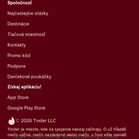
Spoločnosť
Najčastejšie otázky
Destinácie
Tlačová miestnosť
Kontakty
Promo kód
Podpora
Darčekové poukážky
Získaj aplikáciu!
App Store
Google Play Store
© 2026 Tinder LLC
Tinder je miesto, kde sa spojenia naozaj začínajú, či už hľadáš
niečo vážne, niečo nezáväzné alebo niečo, v čom ešte nemáš
Vážime si tvoje súkromie. My a naši partneri používame