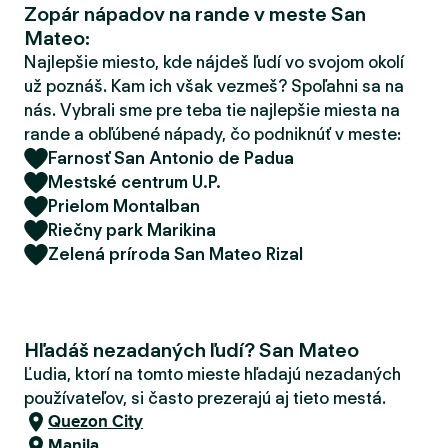
Zopár nápadov na rande v meste San
d
Mateo:
e
r
Najlepšie miesto, kde nájdeš ľudí vo svojom okolí
už poznáš. Kam ich však vezmeš? Spoľahni sa na
nás. Vybrali sme pre teba tie najlepšie miesta na
rande a obľúbené nápady, čo podniknúť v meste:
Farnosť San Antonio de Padua
Mestské centrum U.P.
Prielom Montalban
Riečny park Marikina
Zelená príroda San Mateo Rizal
Hľadáš nezadaných ľudí? San Mateo
Ľudia, ktorí na tomto mieste hľadajú nezadaných
používateľov, si často prezerajú aj tieto mestá.
Quezon City
Manila