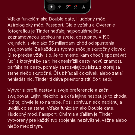
Vďaka funkciám ako Double date, Hudobný mód,
Astrologický mód, Passport, Ciele vzťahu a Overenie
fotografiou je Tinder naďalej najpopulárnejšou
zoznamovacou appkou na svete, dostupnou v 190
krajinách, s viac ako 55 miliardami zhôd od spustenia
swajpovania. Za každou z týchto zhôd je skutočný človek.
O to predsa vždy išlo. Je to miesto, kam chodíš spoznávať
ľudí, s ktorými by sa ti inak neskrížili cesty: novú známosť,
parťáka na cesty, pomaly sa rozvíjajúcu iskru, z ktorej sa
stane niečo skutočné. Či už hľadáš čokoľvek, alebo zatiaľ
nehľadáš nič, Tinder ti dáva priestor zistiť, čo ti sedí.
Vytvor si profil, nastav si svoje preferencie a začni
swajpovať. Lajkni niekoho, a ak ťa lajkne naspäť, je to zhoda.
Od tej chvíle je to na tebe. Pošli správu, niečo naplánuj a
uvidíš, čo sa stane. Vďaka funkciám ako Double date,
Hudobný mód, Passport, Chémia a ďalším je Tinder
vytvorený pre každý typ spojenia: nezáväzné, vážne alebo
niečo medzi tým.