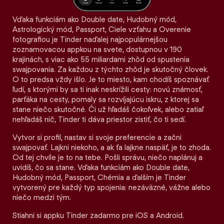
Vďaka funkciám ako Double date, Hudobný mód,
Astrologický mód, Passport, Ciele vzťahu a Overenie
fotografiou je Tinder naďalej najpopulárnejšou
zoznamovacou appkou na svete, dostupnou v 190
krajinách, s viac ako 55 miliardami zhôd od spustenia
swajpovania. Za každou z týchto zhôd je skutočný človek.
O to predsa vždy išlo. Je to miesto, kam chodíš spoznávať
ľudí, s ktorými by sa ti inak neskrížili cesty: novú známosť,
parťáka na cesty, pomaly sa rozvíjajúcu iskru, z ktorej sa
stane niečo skutočné. Či už hľadáš čokoľvek, alebo zatiaľ
nehľadáš nič, Tinder ti dáva priestor zistiť, čo ti sedí.
Vytvor si profil, nastav si svoje preferencie a začni
swajpovať. Lajkni niekoho, a ak ťa lajkne naspäť, je to zhoda.
Od tej chvíle je to na tebe. Pošli správu, niečo naplánuj a
uvidíš, čo sa stane. Vďaka funkciám ako Double date,
Hudobný mód, Passport, Chémia a ďalším je Tinder
vytvorený pre každý typ spojenia: nezáväzné, vážne alebo
niečo medzi tým.
Stiahni si appku Tinder zadarmo pre iOS a Android.