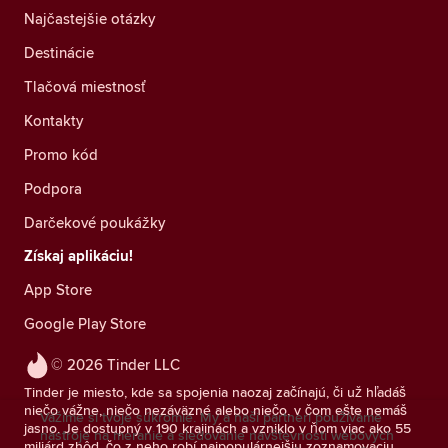
Najčastejšie otázky
Destinácie
Tlačová miestnosť
Kontakty
Promo kód
Podpora
Darčekové poukážky
Získaj aplikáciu!
App Store
Google Play Store
© 2026 Tinder LLC
Tinder je miesto, kde sa spojenia naozaj začínajú, či už hľadáš
niečo vážne, niečo nezáväzné alebo niečo, v čom ešte nemáš
Vážime si tvoje súkromie. My a naši partneri používame
jasno. Je dostupný v 190 krajinách a vzniklo v ňom viac ako 55
nástroje na meranie a sledovanie návštevnosti webových
miliárd zhôd, čo z neho robí najpopulárnejšiu zoznamovaciu