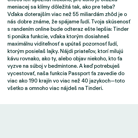
meniacej sa klímy dôležitá tak, ako pre teba?
Vďaka doterajším viac než 55 miliardám zhôd je o
nás dobre známe, že spájame ľudí. Tvoja skúsenosť
s randením online bude odteraz ešte lepšia: Tinder
ti ponúka funkcie, vďaka ktorým dosiahneš
maximálnu viditeľnosť a upútaš pozornosť ľudí,
ktorým posielaš lajky. Nájdi priateľov, ktorí milujú
kávu rovnako, ako ty, alebo objav niekoho, kto ťa
vyzve na súboj v bedmintone. A keď potrebuješ
vycestovať, naša funkcia Passport ťa zavedie do
viac ako 190 krajín vo viac než 40 jazykoch—toto
všetko a omnoho viac nájdeš na Tinderi.