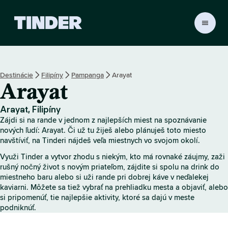
D
o
m
o
v
Destinácie
Filipíny
Pampanga
Arayat
s
Arayat
k
á
o
Arayat, Filipíny
b
Zájdi si na rande v jednom z najlepších miest na spoznávanie
r
nových ľudí: Arayat. Či už tu žiješ alebo plánuješ toto miesto
a
navštíviť, na Tinderi nájdeš veľa miestnych vo svojom okolí.
z
Využi Tinder a vytvor zhodu s niekým, kto má rovnaké záujmy, zaži
o
rušný nočný život s novým priateľom, zájdite si spolu na drink do
v
miestneho baru alebo si uži rande pri dobrej káve v neďalekej
k
kaviarni. Môžete sa tiež vybrať na prehliadku mesta a objaviť, alebo
a
si pripomenúť, tie najlepšie aktivity, ktoré sa dajú v meste
T
podniknúť.
i
n