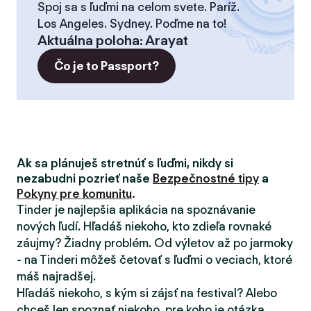
Spoj sa s ľuďmi na celom svete. Paríž.
Los Angeles. Sydney. Poďme na to!
Aktuálna poloha
:
Arayat
Čo je to Passport?
Ak sa plánuješ stretnúť s ľuďmi, nikdy si
nezabudni pozrieť naše
Bezpečnostné tipy
a
Pokyny pre komunitu
.
Tinder je najlepšia aplikácia na spoznávanie
nových ľudí. Hľadáš niekoho, kto zdieľa rovnaké
záujmy? Žiadny problém. Od výletov až po jarmoky
- na Tinderi môžeš četovať s ľuďmi o veciach, ktoré
máš najradšej.
Hľadáš niekoho, s kým si zájsť na festival? Alebo
chceš len spoznať niekoho, pre koho je otázka