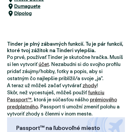
Dumaguete
Dipolog
Tinder je plný zábavných funkcií. Tu je pár funkcií,
ktoré tvoj zážitok na Tinderi vylepšia.
Po prvé, používať Tinder je skutočne hračka. Musíš
si len vytvoriť
účet
. Nezabudni si do svojho profilu
pridať záujmy/hobby, fotky a popis, aby si
ostatným čo najlepšie priblížil/a svoje „ja“.
A teraz už môžeš začať vytvárať
zhody
!
Skôr, než vycestuješ, môžeš použiť
funkciu
Passport™
, ktorá je súčasťou nášho
prémiového
predplatného
. Passport ti umožní zmeniť polohu a
vytvoriť zhody s členmi v inom meste.
Passport™ na ľubovoľné miesto