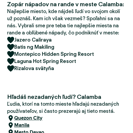
Zopár nápadov na rande v meste Calamba:
d
e
Najlepšie miesto, kde nájdeš ľudí vo svojom okolí
r
už poznáš. Kam ich však vezmeš? Spoľahni sa na
nás. Vybrali sme pre teba tie najlepšie miesta na
rande a obľúbené nápady, čo podniknúť v meste:
Jazero Caliraya
Batis ng Makiling
Montepico Hidden Spring Resort
Laguna Hot Spring Resort
Rizalova svätyňa
Hľadáš nezadaných ľudí? Calamba
Ľudia, ktorí na tomto mieste hľadajú nezadaných
používateľov, si často prezerajú aj tieto mestá.
Quezon City
Manila
Mesto Davao