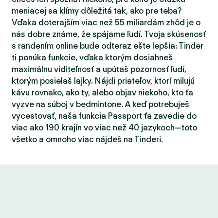
meniacej sa klímy dôležitá tak, ako pre teba?
Vďaka doterajším viac než 55 miliardám zhôd je o
nás dobre známe, že spájame ľudí. Tvoja skúsenosť
s randením online bude odteraz ešte lepšia: Tinder
ti ponúka funkcie, vďaka ktorým dosiahneš
maximálnu viditeľnosť a upútaš pozornosť ľudí,
ktorým posielaš lajky. Nájdi priateľov, ktorí milujú
kávu rovnako, ako ty, alebo objav niekoho, kto ťa
vyzve na súboj v bedmintone. A keď potrebuješ
vycestovať, naša funkcia Passport ťa zavedie do
viac ako 190 krajín vo viac než 40 jazykoch—toto
všetko a omnoho viac nájdeš na Tinderi.