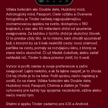
Vďaka funkciám ako Double date, Hudobný mód,
Astrologický mód, Passport, Ciele vzťahu a Overenie
fotografiou je Tinder naďalej najpopulárnejšou
zoznamovacou appkou na svete, dostupnou v 190
krajinách, s viac ako 55 miliardami zhôd od spustenia
swajpovania. Za každou z týchto zhôd je skutočný človek.
O to predsa vždy išlo. Je to miesto, kam chodíš spoznávať
ľudí, s ktorými by sa ti inak neskrížili cesty: novú známosť,
parťáka na cesty, pomaly sa rozvíjajúcu iskru, z ktorej sa
stane niečo skutočné. Či už hľadáš čokoľvek, alebo zatiaľ
nehľadáš nič, Tinder ti dáva priestor zistiť, čo ti sedí.
Vytvor si profil, nastav si svoje preferencie a začni
swajpovať. Lajkni niekoho, a ak ťa lajkne naspäť, je to zhoda.
Od tej chvíle je to na tebe. Pošli správu, niečo naplánuj a
uvidíš, čo sa stane. Vďaka funkciám ako Double date,
Hudobný mód, Passport, Chémia a ďalším je Tinder
vytvorený pre každý typ spojenia: nezáväzné, vážne alebo
niečo medzi tým.
Stiahni si appku Tinder zadarmo pre iOS a Android.