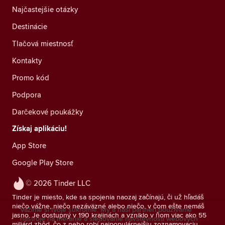
Najčastejšie otázky
Destinácie
Tlačová miestnosť
Kontakty
Promo kód
Podpora
Darčekové poukážky
Získaj aplikáciu!
App Store
Google Play Store
© 2026 Tinder LLC
Tinder je miesto, kde sa spojenia naozaj začínajú, či už hľadáš
niečo vážne, niečo nezáväzné alebo niečo, v čom ešte nemáš
Vážime si tvoje súkromie. My a naši partneri používame
jasno. Je dostupný v 190 krajinách a vzniklo v ňom viac ako 55
nástroje na meranie a sledovanie návštevnosti webových
miliárd zhôd, čo z neho robí najpopulárnejšiu zoznamovaciu