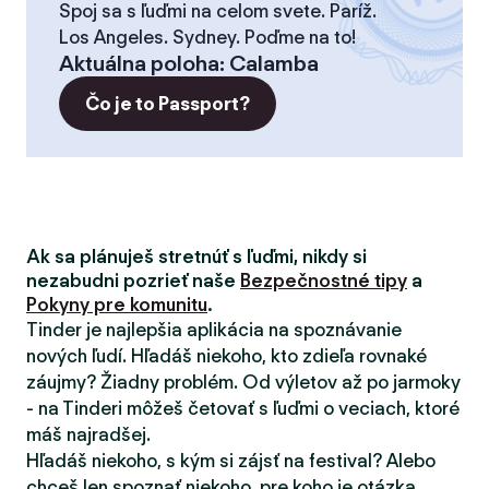
Spoj sa s ľuďmi na celom svete. Paríž.
Los Angeles. Sydney. Poďme na to!
Aktuálna poloha
:
Calamba
Čo je to Passport?
Ak sa plánuješ stretnúť s ľuďmi, nikdy si
nezabudni pozrieť naše
Bezpečnostné tipy
a
Pokyny pre komunitu
.
Tinder je najlepšia aplikácia na spoznávanie
nových ľudí. Hľadáš niekoho, kto zdieľa rovnaké
záujmy? Žiadny problém. Od výletov až po jarmoky
- na Tinderi môžeš četovať s ľuďmi o veciach, ktoré
máš najradšej.
Hľadáš niekoho, s kým si zájsť na festival? Alebo
chceš len spoznať niekoho, pre koho je otázka