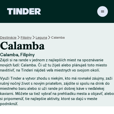
D
o
m
o
v
Destinácie
Filipíny
Laguna
Calamba
s
Calamba
k
á
o
Calamba, Filipíny
b
Zájdi si na rande v jednom z najlepších miest na spoznávanie
r
nových ľudí: Calamba. Či už tu žiješ alebo plánuješ toto miesto
a
navštíviť, na Tinderi nájdeš veľa miestnych vo svojom okolí.
z
Využi Tinder a vytvor zhodu s niekým, kto má rovnaké záujmy, zaži
o
rušný nočný život s novým priateľom, zájdite si spolu na drink do
v
miestneho baru alebo si uži rande pri dobrej káve v neďalekej
k
kaviarni. Môžete sa tiež vybrať na prehliadku mesta a objaviť, alebo
a
si pripomenúť, tie najlepšie aktivity, ktoré sa dajú v meste
T
podniknúť.
i
n