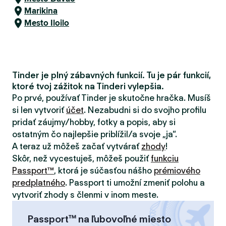
Marikina
Mesto Iloilo
Tinder je plný zábavných funkcií. Tu je pár funkcií,
ktoré tvoj zážitok na Tinderi vylepšia.
Po prvé, používať Tinder je skutočne hračka. Musíš
si len vytvoriť
účet
. Nezabudni si do svojho profilu
pridať záujmy/hobby, fotky a popis, aby si
ostatným čo najlepšie priblížil/a svoje „ja“.
A teraz už môžeš začať vytvárať
zhody
!
Skôr, než vycestuješ, môžeš použiť
funkciu
Passport™
, ktorá je súčasťou nášho
prémiového
predplatného
. Passport ti umožní zmeniť polohu a
vytvoriť zhody s členmi v inom meste.
Passport™ na ľubovoľné miesto