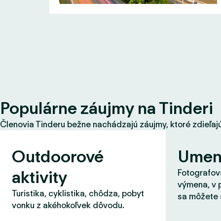
Populárne záujmy na Tinderi
Členovia Tinderu bežne nachádzajú záujmy, ktoré zdieľajú s
Outdoorové
Umen
aktivity
Fotografova
výmena, v 
Turistika, cyklistika, chôdza, pobyt
sa môžete 
vonku z akéhokoľvek dôvodu.