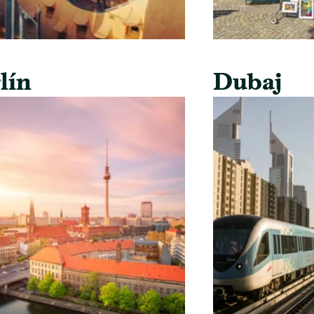
lín
Dubaj