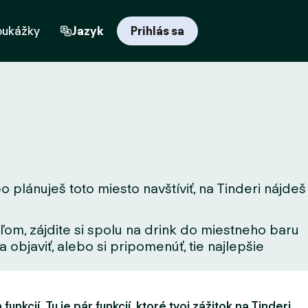
oukážky
Jazyk
Prihlás sa
bo plánuješ toto miesto navštíviť, na Tinderi nájdeš
ľom, zájdite si spolu na drink do miestneho baru
 objaviť, alebo si pripomenúť, tie najlepšie
unkcií. Tu je pár funkcií, ktoré tvoj zážitok na Tinderi