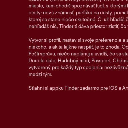
miesto, kam chodíš spoznávať ľudí, s ktorými by
cesty: novú známosť, parťáka na cesty, pomaly 
ktorej sa stane niečo skutočné. Či už hľadáš 
nehľadáš nič, Tinder ti dáva priestor zistiť, čo t
Vytvor si profil, nastav si svoje preferencie a
niekoho, a ak ťa lajkne naspäť, je to zhoda. Od 
Pošli správu, niečo naplánuj a uvidíš, čo sa 
Double date, Hudobný mód, Passport, Chémia
vytvorený pre každý typ spojenia: nezáväzné
medzi tým.
Stiahni si appku Tinder zadarmo pre iOS a An