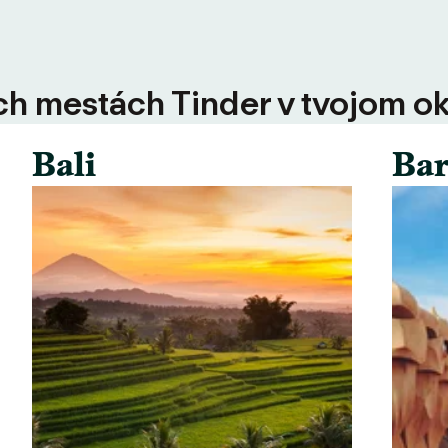
ších mestách Tinder v tvojom ok
Bali
Bar