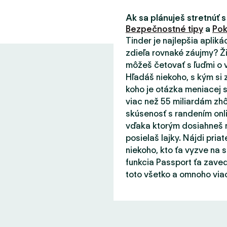
Ak sa plánuješ stretnúť s
Bezpečnostné tipy
a
Pok
Tinder je najlepšia aplik
zdieľa rovnaké záujmy? Ži
môžeš četovať s ľuďmi o v
Hľadáš niekoho, s kým si 
koho je otázka meniacej s
viac než 55 miliardám zhô
skúsenosť s randením onli
vďaka ktorým dosiahneš m
posielaš lajky. Nájdi priat
niekoho, kto ťa vyzve na 
funkcia Passport ťa zaved
toto všetko a omnoho viac