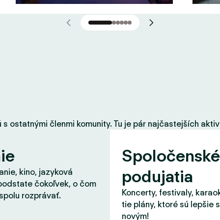
 ostatnými členmi komunity. Tu je pár najčastejších aktiví
ie
Spoločenské
podujatia
nie, kino, jazyková
podstate čokoľvek, o čom
Koncerty, festivaly, karao
spolu rozprávať.
tie plány, ktoré sú lepšie 
novým!