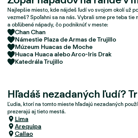
d
Najlepšie miesto, kde nájdeš ľudí vo svojom okolí už p
e
vezmeš? Spoľahni sa na nás. Vybrali sme pre teba tie 
r
a obľúbené nápady, čo podniknúť v meste:
Chan Chan
Námestie Plaza de Armas de Trujillo
Múzeum Huacas de Moche
Huaca Huaca alebo Arco-Iris Drak
Katedrála Trujillo
Hľadáš nezadaných ľudí? Tru
Ľudia, ktorí na tomto mieste hľadajú nezadaných použí
prezerajú aj tieto mestá.
Lima
Arequipa
Callao