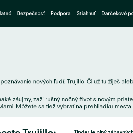
latné
Bezpečnosť
Podpora
Stiahnuť
Darčekové p
oznávanie nových ľudí: Trujillo. Či už tu žiješ ale
aké záujmy, zaži rušný nočný život s novým priate
iarni. Môžete sa tiež vybrať na prehliadku mesta a
ste Trujillo:
Tinder je plný zábavných f