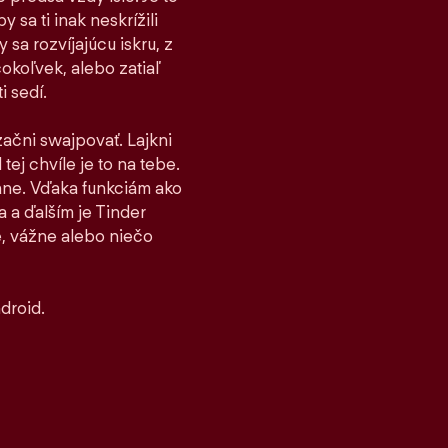
 sa ti inak neskrížili
sa rozvíjajúcu iskru, z
čokoľvek, alebo zatiaľ
i sedí.
 začni swajpovať. Lajkni
tej chvíle je to na tebe.
stane. Vďaka funkciám ako
 a ďalším je Tinder
, vážne alebo niečo
droid.