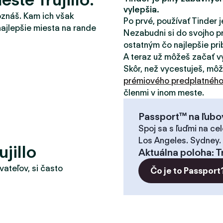
vylepšia.
oznáš. Kam ich však
Po prvé, používať Tinder j
najlepšie miesta na rande
Nezabudni si do svojho pr
ostatným čo najlepšie pribl
A teraz už môžeš začať v
Skôr, než vycestuješ, mô
prémiového predplatnéh
členmi v inom meste.
Passport™ na ľubo
Spoj sa s ľuďmi na cel
Los Angeles. Sydney.
jillo
Aktuálna poloha
:
T
vateľov, si často
Čo je to Passport