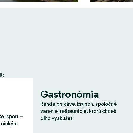
t:
Gastronómia
Rande pri káve, brunch, spoločné
varenie, reštaurácia, ktorú chceš
ke, šport –
dlho vyskúšať.
s niekým