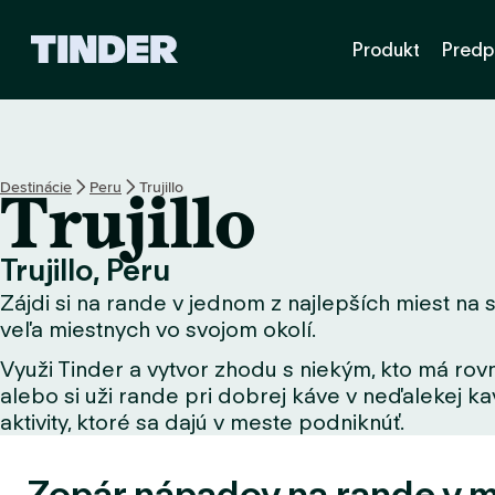
D
Produkt
Predp
o
m
o
v
s
k
Destinácie
Peru
Trujillo
Trujillo
á
o
b
Trujillo, Peru
r
Zájdi si na rande v jednom z najlepších miest na sp
a
z
veľa miestnych vo svojom okolí.
o
Využi Tinder a vytvor zhodu s niekým, kto má rovn
v
alebo si uži rande pri dobrej káve v neďalekej kav
k
a
aktivity, ktoré sa dajú v meste podniknúť.
T
i
Zopár nápadov na rande v me
n