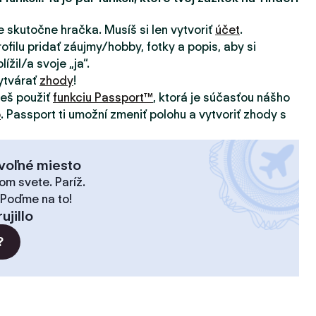
e skutočne hračka. Musíš si len vytvoriť
účet
.
ofilu pridať záujmy/hobby, fotky a popis, aby si
ížil/a svoje „ja“.
ytvárať
zhody
!
žeš použiť
funkciu Passport™
, ktorá je súčasťou nášho
o
. Passport ti umožní zmeniť polohu a vytvoriť zhody s
voľné miesto
om svete. Paríž.
 Poďme na to!
rujillo
?