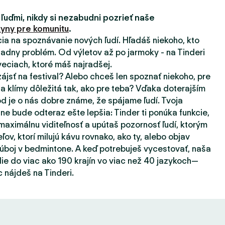
 ľuďmi, nikdy si nezabudni pozrieť naše
yny pre komunitu
.
ácia na spoznávanie nových ľudí. Hľadáš niekoho, kto
adny problém. Od výletov až po jarmoky - na Tinderi
eciach, ktoré máš najradšej.
zájsť na festival? Alebo chceš len spoznať niekoho, pre
a klímy dôležitá tak, ako pre teba? Vďaka doterajším
d je o nás dobre známe, že spájame ľudí. Tvoja
ne bude odteraz ešte lepšia: Tinder ti ponúka funkcie,
aximálnu viditeľnosť a upútaš pozornosť ľudí, ktorým
eľov, ktorí milujú kávu rovnako, ako ty, alebo objav
súboj v bedmintone. A keď potrebuješ vycestovať, naša
ie do viac ako 190 krajín vo viac než 40 jazykoch—
 nájdeš na Tinderi.