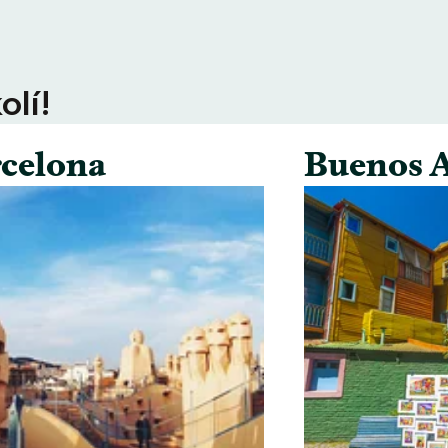
olí!
celona
Buenos A