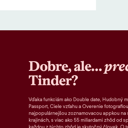
Dobre, ale…
pre
Tinder?
Vďaka funkciám ako Double date, Hudobný m
Passport, Ciele vzťahu a Overenie fotografiou
najpopulárnejšou zoznamovacou appkou na s
krajinách, s viac ako 55 miliardami zhôd od 
každou z týchto zhôd je skutočný človek. O to