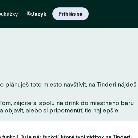
oukážky
Jazyk
Prihlás sa
 plánuješ toto miesto navštíviť, na Tinderi nájdeš
ľom, zájdite si spolu na drink do miestneho baru
 objaviť, alebo si pripomenúť, tie najlepšie
unkcií. Tu je pár funkcií, ktoré tvoj zážitok na Tinderi