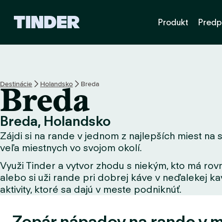
D
Produkt
Predp
o
m
o
v
s
k
Destinácie
Holandsko
Breda
Breda
á
o
b
Breda, Holandsko
r
Zájdi si na rande v jednom z najlepších miest na s
a
z
veľa miestnych vo svojom okolí.
o
Využi Tinder a vytvor zhodu s niekým, kto má rovn
v
alebo si uži rande pri dobrej káve v neďalekej kav
k
a
aktivity, ktoré sa dajú v meste podniknúť.
T
i
Zopár nápadov na rande v m
n