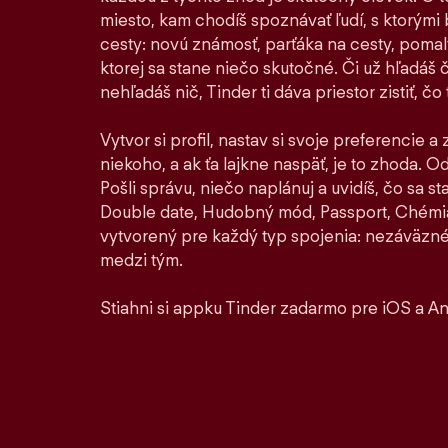
miesto, kam chodíš spoznávať ľudí, s ktorými by
cesty: novú známosť, parťáka na cesty, pomaly 
ktorej sa stane niečo skutočné. Či už hľadáš 
nehľadáš nič, Tinder ti dáva priestor zistiť, čo t
Vytvor si profil, nastav si svoje preferencie a
niekoho, a ak ťa lajkne naspäť, je to zhoda. Od 
Pošli správu, niečo naplánuj a uvidíš, čo sa 
Double date, Hudobný mód, Passport, Chémia
vytvorený pre každý typ spojenia: nezáväzné
medzi tým.
Stiahni si appku Tinder zadarmo pre iOS a An