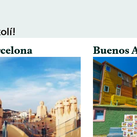
olí!
celona
Buenos A