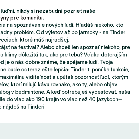
 ľuďmi, nikdy si nezabudni pozrieť naše
yny pre komunitu
.
ácia na spoznávanie nových ľudí. Hľadáš niekoho, kto
adny problém. Od výletov až po jarmoky - na Tinderi
eciach, ktoré máš najradšej.
zájsť na festival? Alebo chceš len spoznať niekoho, pre
a klímy dôležitá tak, ako pre teba? Vďaka doterajším
d je o nás dobre známe, že spájame ľudí. Tvoja
ne bude odteraz ešte lepšia: Tinder ti ponúka funkcie,
aximálnu viditeľnosť a upútaš pozornosť ľudí, ktorým
eľov, ktorí milujú kávu rovnako, ako ty, alebo objav
súboj v bedmintone. A keď potrebuješ vycestovať, naša
ie do viac ako 190 krajín vo viac než 40 jazykoch—
 nájdeš na Tinderi.