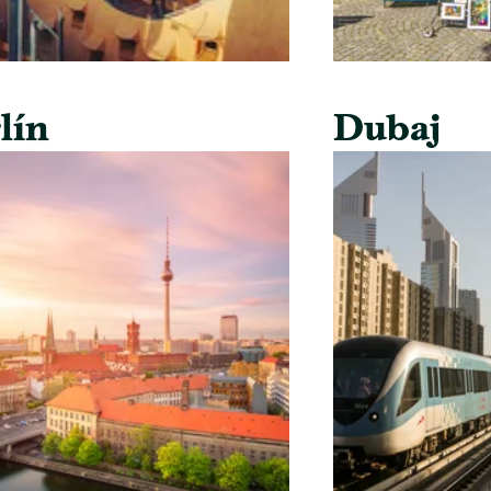
lín
Dubaj