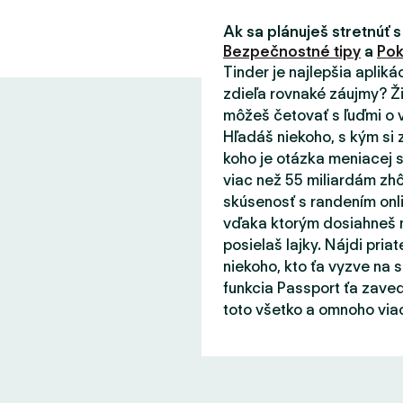
Ak sa plánuješ stretnúť s
Bezpečnostné tipy
a
Pok
Tinder je najlepšia aplik
zdieľa rovnaké záujmy? Ži
môžeš četovať s ľuďmi o v
Hľadáš niekoho, s kým si 
koho je otázka meniacej s
viac než 55 miliardám zhô
skúsenosť s randením onli
vďaka ktorým dosiahneš m
posielaš lajky. Nájdi priat
niekoho, kto ťa vyzve na 
funkcia Passport ťa zaved
toto všetko a omnoho viac