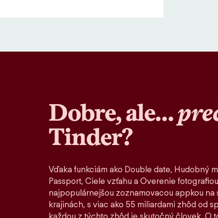
Dobre, ale…
pre
Tinder?
Vďaka funkciám ako Double date, Hudobný m
Passport, Ciele vzťahu a Overenie fotografiou
najpopulárnejšou zoznamovacou appkou na s
krajinách, s viac ako 55 miliardami zhôd od 
každou z týchto zhôd je skutočný človek. O to