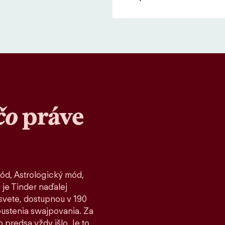
čo
práve
ód, Astrologický mód,
 je Tinder naďalej
vete, dostupnou v 190
spustenia swajpovania. Za
 predsa vždy išlo. Je to