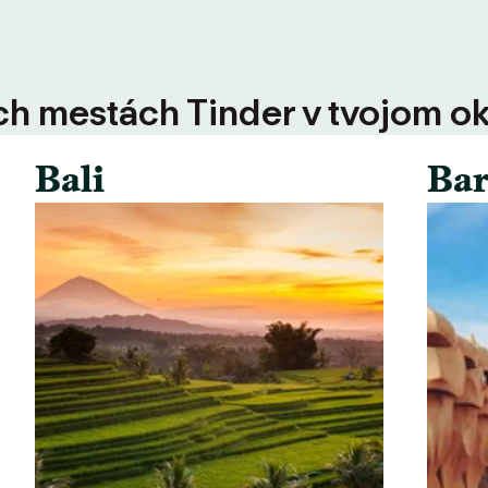
ších mestách Tinder v tvojom ok
Bali
Bar