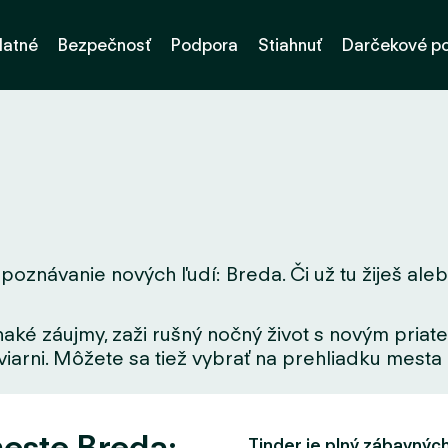
latné
Bezpečnosť
Podpora
Stiahnuť
Darčekové p
poznávanie nových ľudí: Breda. Či už tu žiješ alebo
aké záujmy, zaži rušný nočný život s novým priate
iarni. Môžete sa tiež vybrať na prehliadku mesta a
este Breda:
Tinder je plný zábavných f