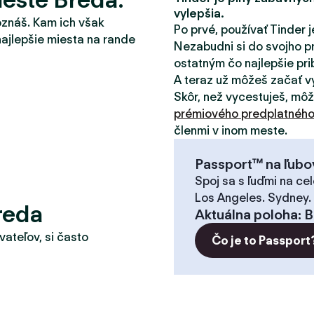
vylepšia.
oznáš. Kam ich však
Po prvé, používať Tinder j
najlepšie miesta na rande
Nezabudni si do svojho pr
ostatným čo najlepšie pribl
A teraz už môžeš začať v
Skôr, než vycestuješ, mô
prémiového predplatnéh
členmi v inom meste.
Passport™ na ľubo
Spoj sa s ľuďmi na cel
Los Angeles. Sydney.
reda
Aktuálna poloha
:
B
vateľov, si často
Čo je to Passport