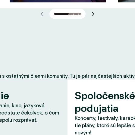
 ostatnými členmi komunity. Tu je pár najčastejších aktiví
ie
Spoločenské
podujatia
nie, kino, jazyková
podstate čokoľvek, o čom
Koncerty, festivaly, karao
spolu rozprávať.
tie plány, ktoré sú lepšie 
novým!