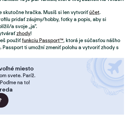
e skutočne hračka. Musíš si len vytvoriť
účet
.
ofilu pridať záujmy/hobby, fotky a popis, aby si
ížil/a svoje „ja“.
ytvárať
zhody
!
žeš použiť
funkciu Passport™
, ktorá je súčasťou nášho
o
. Passport ti umožní zmeniť polohu a vytvoriť zhody s
voľné miesto
om svete. Paríž.
 Poďme na to!
reda
?