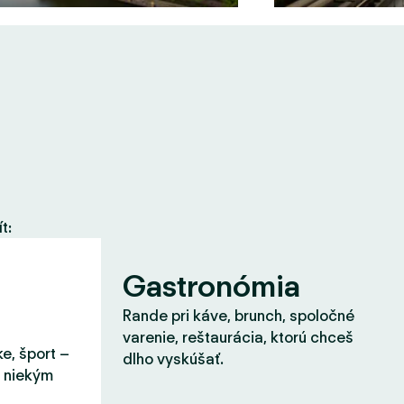
t:
Gastronómia
Rande pri káve, brunch, spoločné
varenie, reštaurácia, ktorú chceš
ke, šport –
dlho vyskúšať.
s niekým