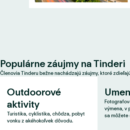
Populárne záujmy na Tinderi
Členovia Tinderu bežne nachádzajú záujmy, ktoré zdieľajú s
Outdoorové
Umen
aktivity
Fotografova
výmena, v 
Turistika, cyklistika, chôdza, pobyt
sa môžete 
vonku z akéhokoľvek dôvodu.