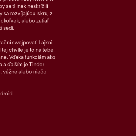
 sa ti inak neskrížili
sa rozvíjajúcu iskru, z
čokoľvek, alebo zatiaľ
i sedí.
 začni swajpovať. Lajkni
tej chvíle je to na tebe.
stane. Vďaka funkciám ako
 a ďalším je Tinder
, vážne alebo niečo
droid.