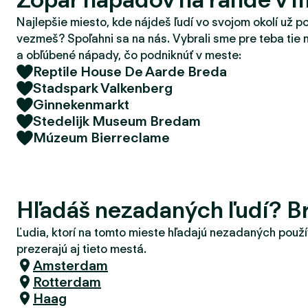
d
Najlepšie miesto, kde nájdeš ľudí vo svojom okolí už p
e
vezmeš? Spoľahni sa na nás. Vybrali sme pre teba tie 
r
a obľúbené nápady, čo podniknúť v meste:
Reptile House De Aarde Breda
Stadspark Valkenberg
Ginnekenmarkt
Stedelijk Museum Bredam
Múzeum Bierreclame
Hľadáš nezadaných ľudí? B
Ľudia, ktorí na tomto mieste hľadajú nezadaných použí
prezerajú aj tieto mestá.
Amsterdam
Rotterdam
Haag