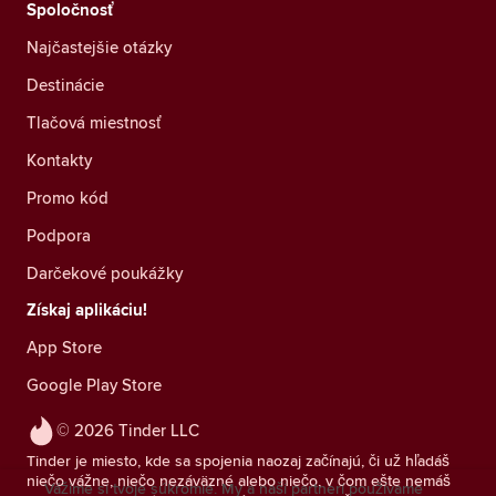
Spoločnosť
Najčastejšie otázky
Destinácie
Tlačová miestnosť
Kontakty
Promo kód
Podpora
Darčekové poukážky
Získaj aplikáciu!
App Store
Google Play Store
© 2026 Tinder LLC
Tinder je miesto, kde sa spojenia naozaj začínajú, či už hľadáš
niečo vážne, niečo nezáväzné alebo niečo, v čom ešte nemáš
Vážime si tvoje súkromie. My a naši partneri používame