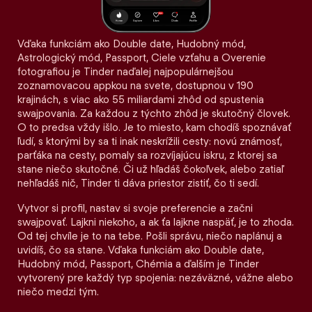
Vďaka funkciám ako Double date, Hudobný mód,
Astrologický mód, Passport, Ciele vzťahu a Overenie
fotografiou je Tinder naďalej najpopulárnejšou
zoznamovacou appkou na svete, dostupnou v 190
krajinách, s viac ako 55 miliardami zhôd od spustenia
swajpovania. Za každou z týchto zhôd je skutočný človek.
O to predsa vždy išlo. Je to miesto, kam chodíš spoznávať
ľudí, s ktorými by sa ti inak neskrížili cesty: novú známosť,
parťáka na cesty, pomaly sa rozvíjajúcu iskru, z ktorej sa
stane niečo skutočné. Či už hľadáš čokoľvek, alebo zatiaľ
nehľadáš nič, Tinder ti dáva priestor zistiť, čo ti sedí.
Vytvor si profil, nastav si svoje preferencie a začni
swajpovať. Lajkni niekoho, a ak ťa lajkne naspäť, je to zhoda.
Od tej chvíle je to na tebe. Pošli správu, niečo naplánuj a
uvidíš, čo sa stane. Vďaka funkciám ako Double date,
Hudobný mód, Passport, Chémia a ďalším je Tinder
vytvorený pre každý typ spojenia: nezáväzné, vážne alebo
niečo medzi tým.