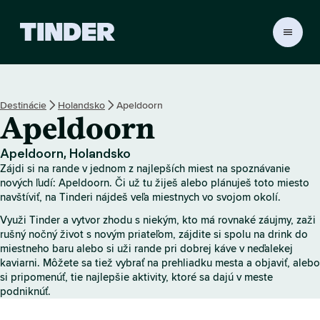
D
o
m
o
v
Destinácie
Holandsko
Apeldoorn
s
Apeldoorn
k
á
o
Apeldoorn, Holandsko
b
Zájdi si na rande v jednom z najlepších miest na spoznávanie
r
nových ľudí: Apeldoorn. Či už tu žiješ alebo plánuješ toto miesto
a
navštíviť, na Tinderi nájdeš veľa miestnych vo svojom okolí.
z
Využi Tinder a vytvor zhodu s niekým, kto má rovnaké záujmy, zaži
o
rušný nočný život s novým priateľom, zájdite si spolu na drink do
v
miestneho baru alebo si uži rande pri dobrej káve v neďalekej
k
kaviarni. Môžete sa tiež vybrať na prehliadku mesta a objaviť, alebo
a
si pripomenúť, tie najlepšie aktivity, ktoré sa dajú v meste
T
podniknúť.
i
n