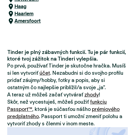
Haag
Haarlem
Amersfoort
Tinder je plný zábavných funkcií. Tu je pár funkcií,
ktoré tvoj zážitok na Tinderi vylepšia.
Po prvé, používať Tinder je skutočne hračka. Musíš
si len vytvoriť
účet
. Nezabudni si do svojho profilu
pridať záujmy/hobby, fotky a popis, aby si
ostatným čo najlepšie priblížil/a svoje „ja“.
A teraz už môžeš začať vytvárať
zhody
!
Skôr, než vycestuješ, môžeš použiť
funkciu
Passport™
, ktorá je súčasťou nášho
prémiového
predplatného
. Passport ti umožní zmeniť polohu a
vytvoriť zhody s členmi v inom meste.