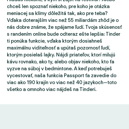
chceš len spoznať niekoho, pre koho je otázka
meniacej sa klímy dôležitá tak, ako pre teba?
Vďaka doterajším viac než 55 miliardám zhôd je o
nás dobre známe, že spájame ľudí. Tvoja skúsenosť
s randením online bude odteraz ešte lepšia: Tinder
ti ponúka funkcie, vďaka ktorým dosiahneš
maximálnu viditeľnosť a upútaš pozornosť ľudí,
ktorým posielaš lajky. Nájdi priateľov, ktorí milujú
kávu rovnako, ako ty, alebo objav niekoho, kto ťa
vyzve na súboj v bedmintone. A keď potrebuješ
vycestovať, naša funkcia Passport ťa zavedie do
viac ako 190 krajín vo viac než 40 jazykoch—toto
všetko a omnoho viac nájdeš na Tinderi.