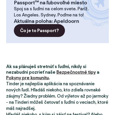
Passport™ na ľubovoľné miesto
Spoj sa s ľuďmi na celom svete. Paríž.
Los Angeles. Sydney. Poďme na to!
Aktuálna poloha
:
Apeldoorn
Čo je to Passport?
Ak sa plánuješ stretnúť s ľuďmi, nikdy si
nezabudni pozrieť naše
Bezpečnostné tipy
a
Pokyny pre komunitu
.
Tinder je najlepšia aplikácia na spoznávanie
nových ľudí. Hľadáš niekoho, kto zdieľa rovnaké
záujmy? Žiadny problém. Od výletov až po jarmoky
- na Tinderi môžeš četovať s ľuďmi o veciach, ktoré
máš najradšej.
Hľadáš niekoho, s kým si zájsť na festival? Alebo