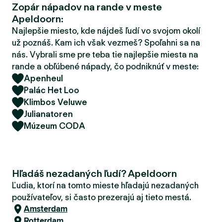
Zopár nápadov na rande v meste
d
Apeldoorn:
e
r
Najlepšie miesto, kde nájdeš ľudí vo svojom okolí
už poznáš. Kam ich však vezmeš? Spoľahni sa na
nás. Vybrali sme pre teba tie najlepšie miesta na
rande a obľúbené nápady, čo podniknúť v meste:
Apenheul
Palác Het Loo
Klimbos Veluwe
Julianatoren
Múzeum CODA
Hľadáš nezadaných ľudí? Apeldoorn
Ľudia, ktorí na tomto mieste hľadajú nezadaných
používateľov, si často prezerajú aj tieto mestá.
Amsterdam
Rotterdam