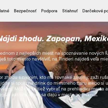
latné
Bezpečnosť
Podpora
Stiahnuť
Darčekové p
Nájdi zhodu. Zapopan, Mexik
 jednom z najlepších miest na spoznávanie nových ľ
uješ toto miesto navštíviť, na Tinderi nájdeš veľa m
or zhodu s niekým, kto má rovnaké záujmy, zaži ruš
jdite si spolu na drink do miestneho baru alebo si u
viarni. Môžete sa tiež vybrať na prehliadku mesta a 
epšie aktivity, ktoré sa dajú v meste podniknúť.