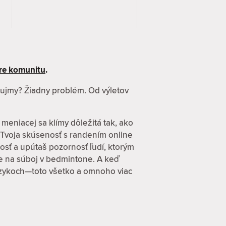
re komunitu
.
záujmy? Žiadny problém. Od výletov
 meniacej sa klímy dôležitá tak, ako
 Tvoja skúsenosť s randením online
osť a upútaš pozornosť ľudí, ktorým
zve na súboj v bedmintone. A keď
 jazykoch—toto všetko a omnoho viac