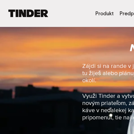
D
Produkt
Predp
o
m
o
v
s
k
á
o
Zájdi si na rande v
b
tu žiješ alebo plán
r
okolí.
a
z
o
Využi Tinder a vytv
v
novým priateľom, zá
k
káve v neďalekej ka
a
pripomenúť, tie najl
T
i
n