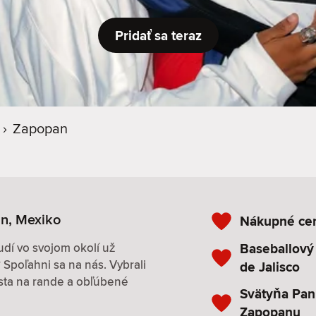
Pridať sa teraz
›
Zapopan
n, Mexiko
Nákupné ce
Baseballový
udí vo svojom okolí už
Spoľahni sa na nás. Vybrali
de Jalisco
esta na rande a obľúbené
Svätyňa Pan
Zapopanu