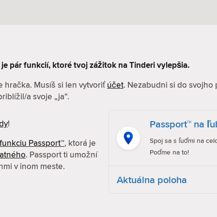
je pár funkcií, ktoré tvoj zážitok na Tinderi vylepšia.
 hračka. Musíš si len vytvoriť
účet
. Nezabudni si do svojho 
iblížil/a svoje „ja“.
Passport™ na ľ
dy
!
Spoj sa s ľuďmi na cel
funkciu Passport™
, ktorá je
Poďme na to!
latného
. Passport ti umožní
enmi v inom meste.
Aktuálna poloha