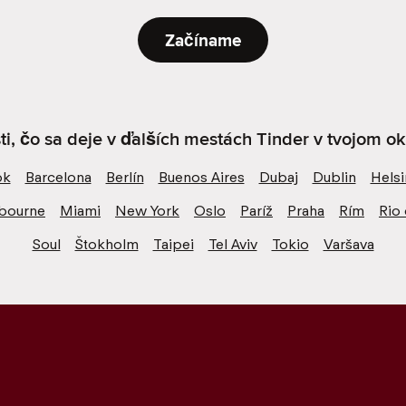
Začíname
sti, čo sa deje v ďalších mestách Tinder v tvojom oko
ok
Barcelona
Berlín
Buenos Aires
Dubaj
Dublin
Helsi
bourne
Miami
New York
Oslo
Paríž
Praha
Rím
Rio 
Soul
Štokholm
Taipei
Tel Aviv
Tokio
Varšava