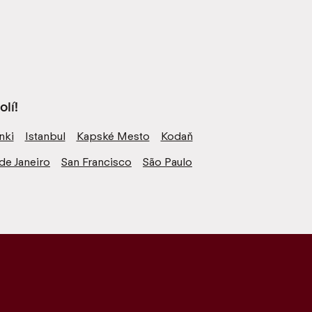
lí!
nki
Istanbul
Kapské Mesto
Kodaň
de Janeiro
San Francisco
São Paulo