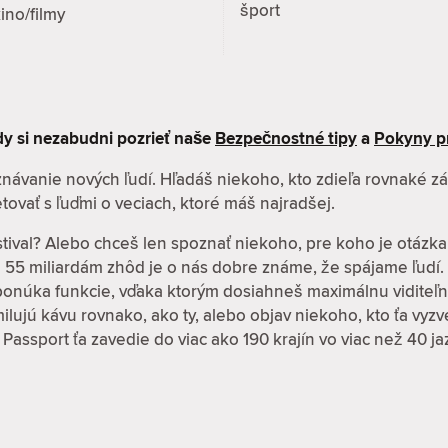
šport
ino/filmy
kdy si nezabudni pozrieť naše
Bezpečnostné tipy
a
Pokyny p
oznávanie nových ľudí. Hľadáš niekoho, kto zdieľa rovnaké 
tovať s ľuďmi o veciach, ktoré máš najradšej.
stival? Alebo chceš len spoznať niekoho, pre koho je otázka
ž 55 miliardám zhôd je o nás dobre známe, že spájame ľudí.
 ponúka funkcie, vďaka ktorým dosiahneš maximálnu viditeľn
í milujú kávu rovnako, ako ty, alebo objav niekoho, kto ťa vy
 Passport ťa zavedie do viac ako 190 krajín vo viac než 40