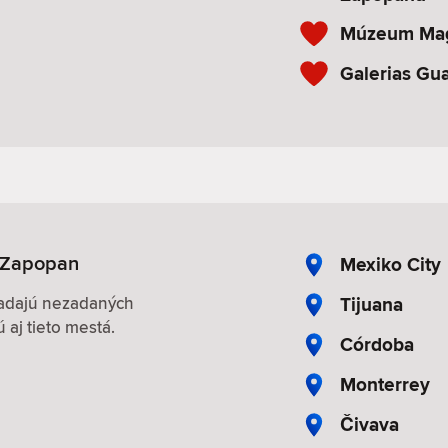
Múzeum Mag
Galerias Gua
 Zapopan
Mexiko City
Tijuana
hľadajú nezadaných
 aj tieto mestá.
Córdoba
Monterrey
Čivava