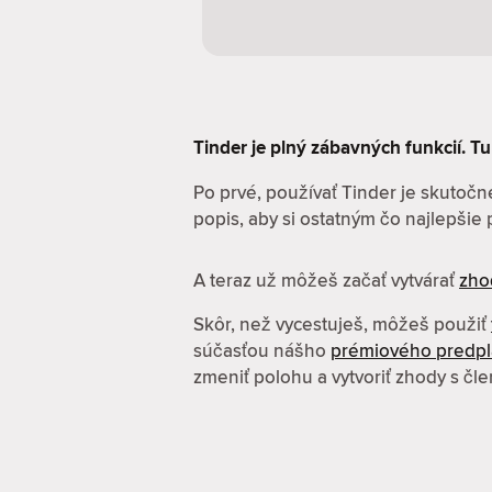
Tinder je plný zábavných funkcií. Tu 
Po prvé, používať Tinder je skutočne
popis, aby si ostatným čo najlepšie pr
A teraz už môžeš začať vytvárať
zho
Skôr, než vycestuješ, môžeš použiť
súčasťou nášho
prémiového predp
zmeniť polohu a vytvoriť zhody s čl