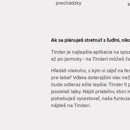
prechádzky
k
Ak sa plánuješ stretnúť s ľuďmi, ni
Tinder je najlepšia aplikácia na sp
až po jarmoky - na Tinderi môžeš če
Hľadáš niekoho, s kým si zájsť na fe
pre teba? Vďaka doterajším viac ne
bude odteraz ešte lepšia: Tinder ti
posielaš lajky. Nájdi priateľov, ktor
potrebuješ vycestovať, naša funkcia
nájdeš na Tinderi.