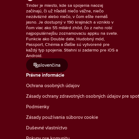
Tinder je miesto, kde sa spojenia naozaj
začínajú, či už hľadáš niečo vážne, niečo
nezáväzné alebo niečo, v čom ešte nemáš
jasno. Je dostupný v 190 krajinách a vzniklo v
ňom viac ako 55 miliárd zhôd, čo z neho robí
najpopulárnejšiu zoznamovaciu appku na svete.
Funkcie ako Double date, Hudobný mód,
Passport, Chémia a ďalšie sú vytvorené pre
každý typ spojenia. Stiahni si zadarmo pre iOS a
Android.
slovenčina
Právne informácie
Ochrana osobných údajov
Zásady ochrany zdravotných osobných údajov pre spot
Podmienky
Zásady používania súborov cookie
Duševné vlastníctvo
Pokyny pre komunitu