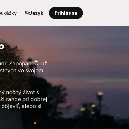
oukážky
Jazyk
Prihlás sa
o
udí: Zapopan. Či už
iestnych vo svojom
ný nočný život s
ži rande pri dobrej
objaviť, alebo si