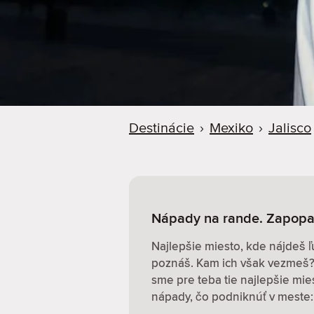
d
e
r
Destinácie
›
Mexiko
›
Jalisco
Nápady na rande. Zapopa
Najlepšie miesto, kde nájdeš ľ
poznáš. Kam ich však vezmeš? 
sme pre teba tie najlepšie mi
nápady, čo podniknúť v meste: