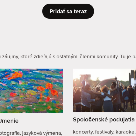
Pridať sa teraz
ujmy, ktoré zdieľajú s ostatnými členmi komunity. Tu je pár
Spoločenské podujatia
Umenie
koncerty, festivaly, karaoke,
otografia, jazyková výmena,