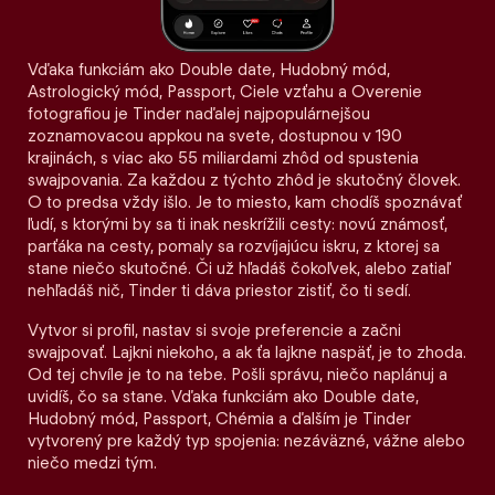
Vďaka funkciám ako Double date, Hudobný mód,
Astrologický mód, Passport, Ciele vzťahu a Overenie
fotografiou je Tinder naďalej najpopulárnejšou
zoznamovacou appkou na svete, dostupnou v 190
krajinách, s viac ako 55 miliardami zhôd od spustenia
swajpovania. Za každou z týchto zhôd je skutočný človek.
O to predsa vždy išlo. Je to miesto, kam chodíš spoznávať
ľudí, s ktorými by sa ti inak neskrížili cesty: novú známosť,
parťáka na cesty, pomaly sa rozvíjajúcu iskru, z ktorej sa
stane niečo skutočné. Či už hľadáš čokoľvek, alebo zatiaľ
nehľadáš nič, Tinder ti dáva priestor zistiť, čo ti sedí.
Vytvor si profil, nastav si svoje preferencie a začni
swajpovať. Lajkni niekoho, a ak ťa lajkne naspäť, je to zhoda.
Od tej chvíle je to na tebe. Pošli správu, niečo naplánuj a
uvidíš, čo sa stane. Vďaka funkciám ako Double date,
Hudobný mód, Passport, Chémia a ďalším je Tinder
vytvorený pre každý typ spojenia: nezáväzné, vážne alebo
niečo medzi tým.