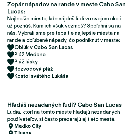
Zopár nápadov na rande v meste Cabo San
d
Lucas:
e
r
Najlepšie miesto, kde nájdeš ľudí vo svojom okolí
už poznáš. Kam ich však vezmeš? Spoľahni sa na
nás. Vybrali sme pre teba tie najlepšie miesta na
rande a obľúbené nápady, čo podniknúť v meste:
Oblúk v Cabo San Lucas
Pláž Medano
Pláž lásky
Rozvodová pláž
Kostol svätého Lukáša
Hľadáš nezadaných ľudí? Cabo San Lucas
Ľudia, ktorí na tomto mieste hľadajú nezadaných
používateľov, si často prezerajú aj tieto mestá.
Mexiko City
Tijuana