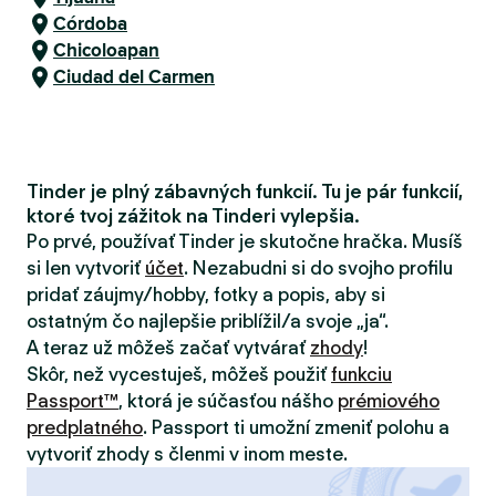
Córdoba
Chicoloapan
Ciudad del Carmen
Tinder je plný zábavných funkcií. Tu je pár funkcií,
ktoré tvoj zážitok na Tinderi vylepšia.
Po prvé, používať Tinder je skutočne hračka. Musíš
si len vytvoriť
účet
. Nezabudni si do svojho profilu
pridať záujmy/hobby, fotky a popis, aby si
ostatným čo najlepšie priblížil/a svoje „ja“.
A teraz už môžeš začať vytvárať
zhody
!
Skôr, než vycestuješ, môžeš použiť
funkciu
Passport™
, ktorá je súčasťou nášho
prémiového
predplatného
. Passport ti umožní zmeniť polohu a
vytvoriť zhody s členmi v inom meste.