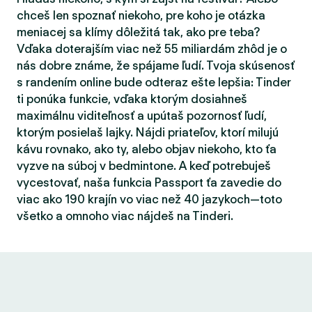
chceš len spoznať niekoho, pre koho je otázka
meniacej sa klímy dôležitá tak, ako pre teba?
Vďaka doterajším viac než 55 miliardám zhôd je o
nás dobre známe, že spájame ľudí. Tvoja skúsenosť
s randením online bude odteraz ešte lepšia: Tinder
ti ponúka funkcie, vďaka ktorým dosiahneš
maximálnu viditeľnosť a upútaš pozornosť ľudí,
ktorým posielaš lajky. Nájdi priateľov, ktorí milujú
kávu rovnako, ako ty, alebo objav niekoho, kto ťa
vyzve na súboj v bedmintone. A keď potrebuješ
vycestovať, naša funkcia Passport ťa zavedie do
viac ako 190 krajín vo viac než 40 jazykoch—toto
všetko a omnoho viac nájdeš na Tinderi.