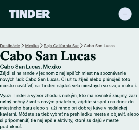
D
o
m
o
v
Destinácie
Mexiko
Baja California Sur
Cabo San Lucas
s
Cabo San Lucas
k
á
o
Cabo San Lucas, Mexiko
b
Zájdi si na rande v jednom z najlepších miest na spoznávanie
r
nových ľudí: Cabo San Lucas. Či už tu žiješ alebo plánuješ toto
a
miesto navštíviť, na Tinderi nájdeš veľa miestnych vo svojom okolí.
z
Využi Tinder a vytvor zhodu s niekým, kto má rovnaké záujmy, zaži
o
rušný nočný život s novým priateľom, zájdite si spolu na drink do
v
miestneho baru alebo si uži rande pri dobrej káve v neďalekej
k
kaviarni. Môžete sa tiež vybrať na prehliadku mesta a objaviť, alebo
a
si pripomenúť, tie najlepšie aktivity, ktoré sa dajú v meste
T
podniknúť.
i
n