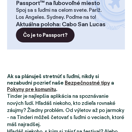
Passport™ na ľubovoľné miesto
Spoj sa s ľuďmi na celom svete. Paríž.
Los Angeles. Sydney. Poďme na to!
Aktuálna poloha
:
Cabo San Lucas
Čo je to Passport?
Ak sa plánuješ stretnúť s ľuďmi, nikdy si
nezabudni pozrieť naše
Bezpečnostné tipy
a
Pokyny pre komunitu
.
Tinder je najlepšia aplikácia na spoznávanie
nových ľudí. Hľadáš niekoho, kto zdieľa rovnaké
záujmy? Žiadny problém. Od výletov až po jarmoky
- na Tinderi môžeš četovať s ľuďmi o veciach, ktoré
máš najradšej.
Hľadáš niekoho, s kým si zájsť na festival? Alebo