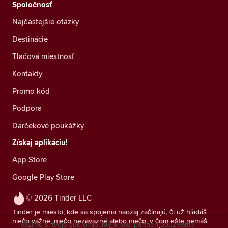
Spoločnosť
Najčastejšie otázky
Destinácie
Tlačová miestnosť
Kontakty
Promo kód
Podpora
Darčekové poukážky
Získaj aplikáciu!
App Store
Google Play Store
© 2026 Tinder LLC
Tinder je miesto, kde sa spojenia naozaj začínajú, či už hľadáš
niečo vážne, niečo nezáväzné alebo niečo, v čom ešte nemáš
Vážime si tvoje súkromie. My a naši partneri používame