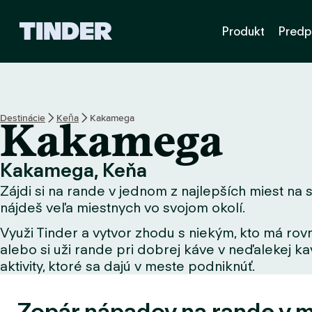
D
Produkt
Predp
o
m
o
v
s
k
Destinácie
Keňa
Kakamega
Kakamega
á
o
b
Kakamega, Keňa
r
Zájdi si na rande v jednom z najlepších miest na s
a
z
nájdeš veľa miestnych vo svojom okolí.
o
Využi Tinder a vytvor zhodu s niekým, kto má rovn
v
alebo si uži rande pri dobrej káve v neďalekej kav
k
a
aktivity, ktoré sa dajú v meste podniknúť.
T
i
Zopár nápadov na rande v 
n