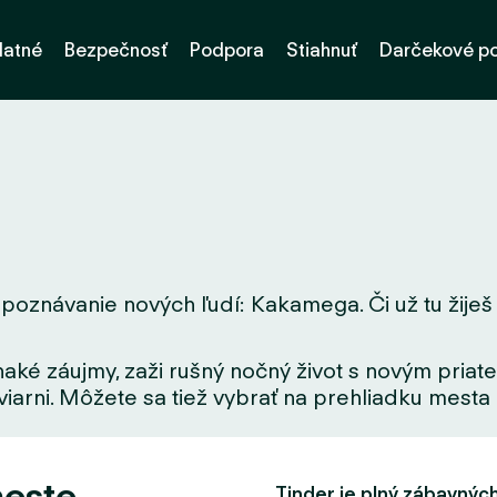
latné
Bezpečnosť
Podpora
Stiahnuť
Darčekové p
poznávanie nových ľudí: Kakamega. Či už tu žiješ a
aké záujmy, zaži rušný nočný život s novým priate
iarni. Môžete sa tiež vybrať na prehliadku mesta a
meste
Tinder je plný zábavných f