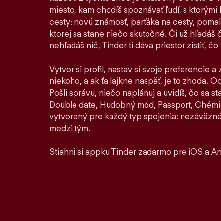
miesto, kam chodíš spoznávať ľudí, s ktorými by
cesty: novú známosť, parťáka na cesty, pomaly 
ktorej sa stane niečo skutočné. Či už hľadáš 
nehľadáš nič, Tinder ti dáva priestor zistiť, čo t
Vytvor si profil, nastav si svoje preferencie a
niekoho, a ak ťa lajkne naspäť, je to zhoda. Od 
Pošli správu, niečo naplánuj a uvidíš, čo sa 
Double date, Hudobný mód, Passport, Chémia
vytvorený pre každý typ spojenia: nezáväzné
medzi tým.
Stiahni si appku Tinder zadarmo pre iOS a An