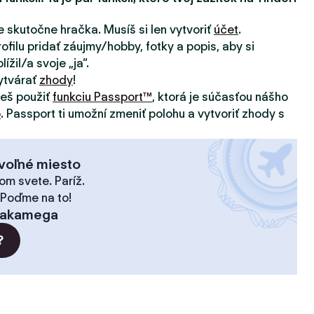
e skutočne hračka. Musíš si len vytvoriť
účet
.
ofilu pridať záujmy/hobby, fotky a popis, aby si
ížil/a svoje „ja“.
ytvárať
zhody
!
žeš použiť
funkciu Passport™
, ktorá je súčasťou nášho
o
. Passport ti umožní zmeniť polohu a vytvoriť zhody s
voľné miesto
om svete. Paríž.
 Poďme na to!
akamega
?