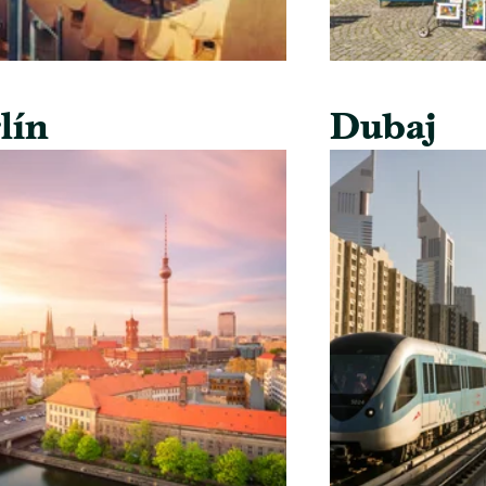
lín
Dubaj