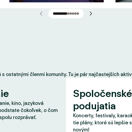
 ostatnými členmi komunity. Tu je pár najčastejších aktiví
ie
Spoločenské
podujatia
nie, kino, jazyková
podstate čokoľvek, o čom
Koncerty, festivaly, karao
spolu rozprávať.
tie plány, ktoré sú lepšie 
novým!