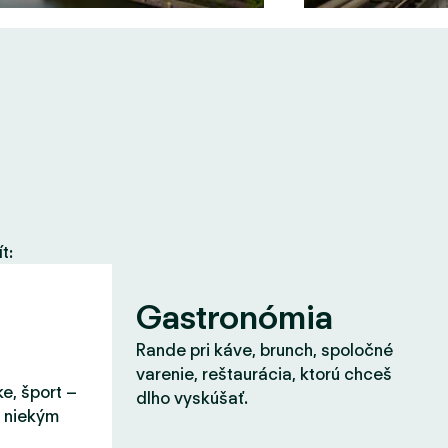
t:
Gastronómia
Rande pri káve, brunch, spoločné
varenie, reštaurácia, ktorú chceš
ke, šport –
dlho vyskúšať.
s niekým