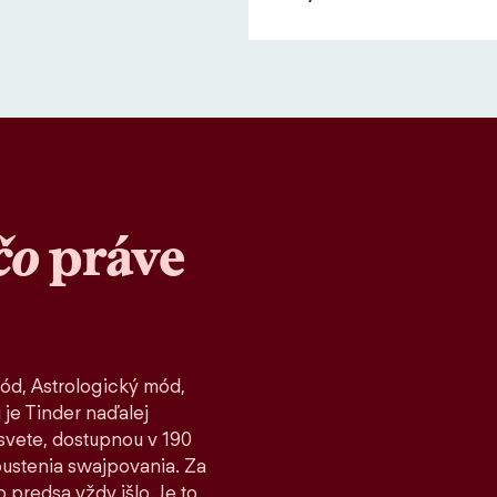
čo
práve
ód, Astrologický mód,
 je Tinder naďalej
vete, dostupnou v 190
spustenia swajpovania. Za
 predsa vždy išlo. Je to