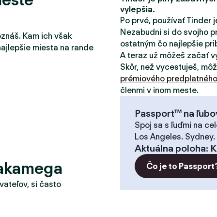
vylepšia.
Po prvé, používať Tinder j
Nezabudni si do svojho pr
oznáš. Kam ich však
ostatným čo najlepšie pribl
najlepšie miesta na rande
A teraz už môžeš začať v
Skôr, než vycestuješ, mô
prémiového predplatnéh
členmi v inom meste.
Passport™ na ľubo
Spoj sa s ľuďmi na cel
Los Angeles. Sydney.
Aktuálna poloha
:
K
Kakamega
Čo je to Passport
vateľov, si často