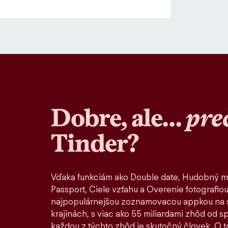
Dobre, ale…
pre
Tinder?
Vďaka funkciám ako Double date, Hudobný m
Passport, Ciele vzťahu a Overenie fotografiou
najpopulárnejšou zoznamovacou appkou na s
krajinách, s viac ako 55 miliardami zhôd od 
každou z týchto zhôd je skutočný človek. O to