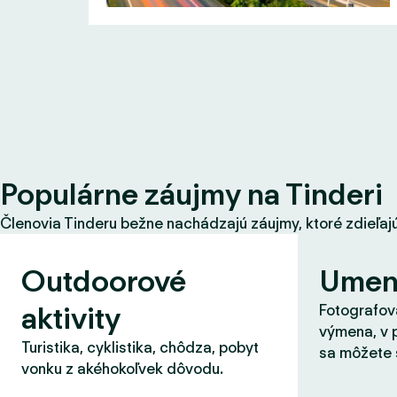
Populárne záujmy na Tinderi
Členovia Tinderu bežne nachádzajú záujmy, ktoré zdieľajú s
Outdoorové
Umen
aktivity
Fotografova
výmena, v 
Turistika, cyklistika, chôdza, pobyt
sa môžete 
vonku z akéhokoľvek dôvodu.