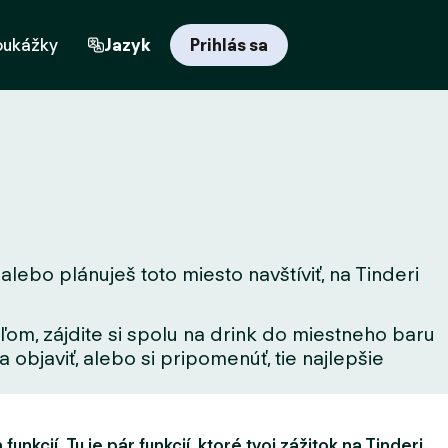
oukážky
Jazyk
Prihlás sa
lebo plánuješ toto miesto navštíviť, na Tinderi
ľom, zájdite si spolu na drink do miestneho baru
 objaviť, alebo si pripomenúť, tie najlepšie
unkcií. Tu je pár funkcií, ktoré tvoj zážitok na Tinderi