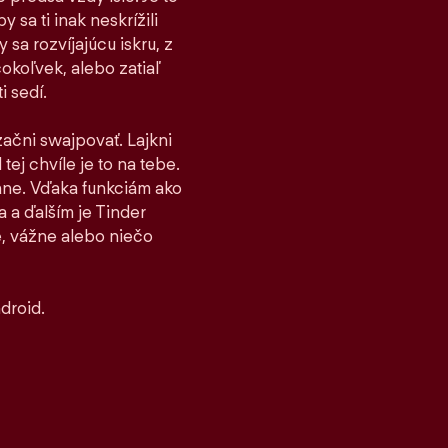
 sa ti inak neskrížili
sa rozvíjajúcu iskru, z
čokoľvek, alebo zatiaľ
i sedí.
 začni swajpovať. Lajkni
tej chvíle je to na tebe.
stane. Vďaka funkciám ako
 a ďalším je Tinder
, vážne alebo niečo
droid.