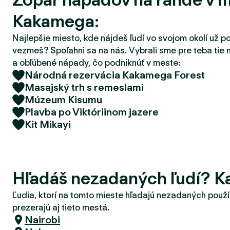
d
Kakamega:
e
r
Najlepšie miesto, kde nájdeš ľudí vo svojom okolí už p
vezmeš? Spoľahni sa na nás. Vybrali sme pre teba tie 
a obľúbené nápady, čo podniknúť v meste:
Národná rezervácia Kakamega Forest
Masajský trh s remeslami
Múzeum Kisumu
Plavba po Viktóriinom jazere
Kit Mikayi
Hľadáš nezadaných ľudí? 
Ľudia, ktorí na tomto mieste hľadajú nezadaných použí
prezerajú aj tieto mestá.
Nairobi