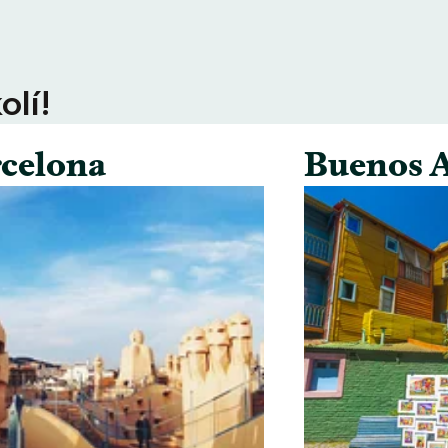
olí!
celona
Buenos A