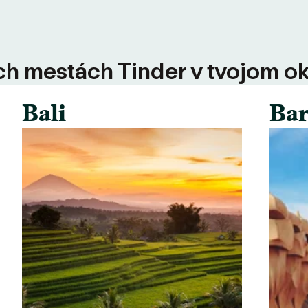
ších mestách Tinder v tvojom ok
Bali
Bar