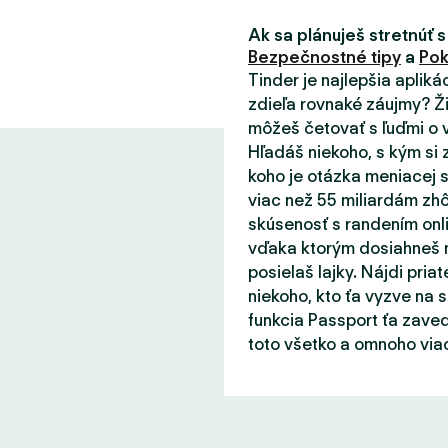
Ak sa plánuješ stretnúť s
Bezpečnostné tipy
a
Pok
Tinder je najlepšia aplik
zdieľa rovnaké záujmy? Ži
môžeš četovať s ľuďmi o v
Hľadáš niekoho, s kým si 
koho je otázka meniacej s
viac než 55 miliardám zhô
skúsenosť s randením onli
vďaka ktorým dosiahneš m
posielaš lajky. Nájdi priat
niekoho, kto ťa vyzve na 
funkcia Passport ťa zaved
toto všetko a omnoho viac