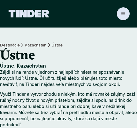
D
o
m
o
v
Destinácie
Kazachstan
Ústne
s
Ústne
k
á
o
Ústne, Kazachstan
b
Zájdi si na rande v jednom z najlepších miest na spoznávanie
r
nových ľudí: Ústne. Či už tu žiješ alebo plánuješ toto miesto
a
navštíviť, na Tinderi nájdeš veľa miestnych vo svojom okolí.
z
Využi Tinder a vytvor zhodu s niekým, kto má rovnaké záujmy, zaži
o
rušný nočný život s novým priateľom, zájdite si spolu na drink do
v
miestneho baru alebo si uži rande pri dobrej káve v neďalekej
k
kaviarni. Môžete sa tiež vybrať na prehliadku mesta a objaviť, alebo
a
si pripomenúť, tie najlepšie aktivity, ktoré sa dajú v meste
T
podniknúť.
i
n