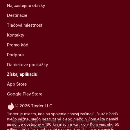
Najčastejšie otázky
Destinácie
Tlačová miestnosť
Kontakty
Promo kód
Podpora
Darčekové poukážky
Získaj aplikáciu!
App Store
Google Play Store
© 2026 Tinder LLC
Tinder je miesto, kde sa spojenia naozaj začínajú, či už hľadáš
niečo vážne, niečo nezáväzné alebo niečo, v čom ešte nemáš
Vážime si tvoje súkromie. My a naši partneri používame
jasno. Je dostupný v 190 krajinách a vzniklo v ňom viac ako 55
nástroje na meranie a sledovanie návštevnosti webových
miliárd zhôd, čo z neho robí najpopulárnejšiu zoznamovaciu