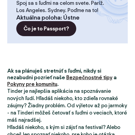
Spoj sa s ľuďmi na celom svete. Paríž.
Los Angeles. Sydney. Poďme na to!
Aktuálna poloha
:
Ústne
Čo je to Passport?
Ak sa plánuješ stretnúť s ľuďmi, nikdy si
nezabudni pozrieť naše
Bezpečnostné tipy
a
Pokyny pre komunitu
.
Tinder je najlepšia aplikácia na spoznávanie
nových ľudí. Hľadáš niekoho, kto zdieľa rovnaké
záujmy? Žiadny problém. Od výletov až po jarmoky
- na Tinderi môžeš četovať s ľuďmi o veciach, ktoré
máš najradšej.
Hľadáš niekoho, s kým si zájsť na festival? Alebo
chceš len spoznať niekoho, pre koho je otázka