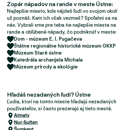
Zopár nápadov na rande v meste Ústne:
d
e
Najlepšie miesto, kde nájdeš ľudí vo svojom okolí
r
už poznáš. Kam ich však vezmeš? Spoľahni sa na
nás. Vybrali sme pre teba tie najlepšie miesta na
rande a obľúbené nápady, čo podniknúť v meste:
Dom - múzeum E. I. Pugačeva
Štátne regionálne historické múzeum GKKP
Múzeum Staré ústne
Katedrála archanjela Michala
Múzeum prírody a ekológie
Hľadáš nezadaných ľudí? Ústne
Ľudia, ktorí na tomto mieste hľadajú nezadaných
používateľov, si často prezerajú aj tieto mestá.
Almaty
Nur-Sultan
Šymkent