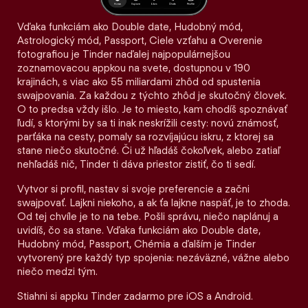
Vďaka funkciám ako Double date, Hudobný mód,
Astrologický mód, Passport, Ciele vzťahu a Overenie
fotografiou je Tinder naďalej najpopulárnejšou
zoznamovacou appkou na svete, dostupnou v 190
krajinách, s viac ako 55 miliardami zhôd od spustenia
swajpovania. Za každou z týchto zhôd je skutočný človek.
O to predsa vždy išlo. Je to miesto, kam chodíš spoznávať
ľudí, s ktorými by sa ti inak neskrížili cesty: novú známosť,
parťáka na cesty, pomaly sa rozvíjajúcu iskru, z ktorej sa
stane niečo skutočné. Či už hľadáš čokoľvek, alebo zatiaľ
nehľadáš nič, Tinder ti dáva priestor zistiť, čo ti sedí.
Vytvor si profil, nastav si svoje preferencie a začni
swajpovať. Lajkni niekoho, a ak ťa lajkne naspäť, je to zhoda.
Od tej chvíle je to na tebe. Pošli správu, niečo naplánuj a
uvidíš, čo sa stane. Vďaka funkciám ako Double date,
Hudobný mód, Passport, Chémia a ďalším je Tinder
vytvorený pre každý typ spojenia: nezáväzné, vážne alebo
niečo medzi tým.
Stiahni si appku Tinder zadarmo pre iOS a Android.