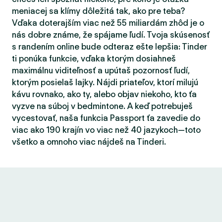
meniacej sa klímy dôležitá tak, ako pre teba?
Vďaka doterajším viac než 55 miliardám zhôd je o
nás dobre známe, že spájame ľudí. Tvoja skúsenosť
s randením online bude odteraz ešte lepšia: Tinder
ti ponúka funkcie, vďaka ktorým dosiahneš
maximálnu viditeľnosť a upútaš pozornosť ľudí,
ktorým posielaš lajky. Nájdi priateľov, ktorí milujú
kávu rovnako, ako ty, alebo objav niekoho, kto ťa
vyzve na súboj v bedmintone. A keď potrebuješ
vycestovať, naša funkcia Passport ťa zavedie do
viac ako 190 krajín vo viac než 40 jazykoch—toto
všetko a omnoho viac nájdeš na Tinderi.