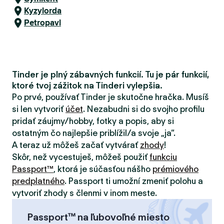
Kyzylorda
Petropavl
Tinder je plný zábavných funkcií. Tu je pár funkcií,
ktoré tvoj zážitok na Tinderi vylepšia.
Po prvé, používať Tinder je skutočne hračka. Musíš
si len vytvoriť
účet
. Nezabudni si do svojho profilu
pridať záujmy/hobby, fotky a popis, aby si
ostatným čo najlepšie priblížil/a svoje „ja“.
A teraz už môžeš začať vytvárať
zhody
!
Skôr, než vycestuješ, môžeš použiť
funkciu
Passport™
, ktorá je súčasťou nášho
prémiového
predplatného
. Passport ti umožní zmeniť polohu a
vytvoriť zhody s členmi v inom meste.
Passport™ na ľubovoľné miesto