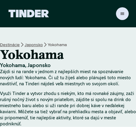
D
o
m
o
v
Destinácie
Japonsko
Yokohama
s
Yokohama
k
á
o
Yokohama, Japonsko
b
Zájdi si na rande v jednom z najlepších miest na spoznávanie
r
nových ľudí: Yokohama. Či už tu žiješ alebo plánuješ toto miesto
a
navštíviť, na Tinderi nájdeš veľa miestnych vo svojom okolí.
z
Využi Tinder a vytvor zhodu s niekým, kto má rovnaké záujmy, zaži
o
rušný nočný život s novým priateľom, zájdite si spolu na drink do
v
miestneho baru alebo si uži rande pri dobrej káve v neďalekej
k
kaviarni. Môžete sa tiež vybrať na prehliadku mesta a objaviť, alebo
a
si pripomenúť, tie najlepšie aktivity, ktoré sa dajú v meste
T
podniknúť.
i
n