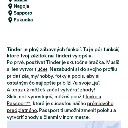
Nagoja
Sapporo
Fukuoka
Tinder je plný zábavných funkcií. Tu je pár funkcií,
ktoré tvoj zážitok na Tinderi vylepšia.
Po prvé, používať Tinder je skutočne hračka. Musíš
si len vytvoriť
účet
. Nezabudni si do svojho profilu
pridať záujmy/hobby, fotky a popis, aby si
ostatným čo najlepšie priblížil/a svoje „ja“.
A teraz už môžeš začať vytvárať
zhody
!
Skôr, než vycestuješ, môžeš použiť
funkciu
Passport™
, ktorá je súčasťou nášho
prémiového
predplatného
. Passport ti umožní zmeniť polohu a
vytvoriť zhody s členmi v inom meste.