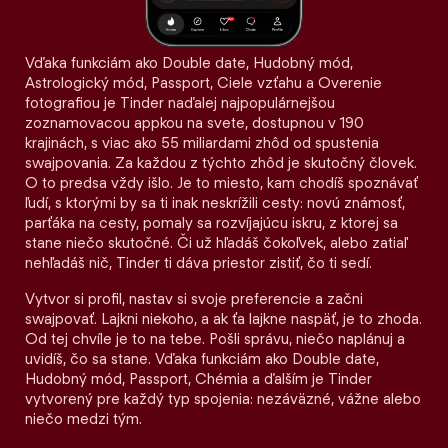
Vďaka funkciám ako Double date, Hudobný mód,
Astrologický mód, Passport, Ciele vzťahu a Overenie
fotografiou je Tinder naďalej najpopulárnejšou
zoznamovacou appkou na svete, dostupnou v 190
krajinách, s viac ako 55 miliardami zhôd od spustenia
swajpovania. Za každou z týchto zhôd je skutočný človek.
O to predsa vždy išlo. Je to miesto, kam chodíš spoznávať
ľudí, s ktorými by sa ti inak neskrížili cesty: novú známosť,
parťáka na cesty, pomaly sa rozvíjajúcu iskru, z ktorej sa
stane niečo skutočné. Či už hľadáš čokoľvek, alebo zatiaľ
nehľadáš nič, Tinder ti dáva priestor zistiť, čo ti sedí.
Vytvor si profil, nastav si svoje preferencie a začni
swajpovať. Lajkni niekoho, a ak ťa lajkne naspäť, je to zhoda.
Od tej chvíle je to na tebe. Pošli správu, niečo naplánuj a
uvidíš, čo sa stane. Vďaka funkciám ako Double date,
Hudobný mód, Passport, Chémia a ďalším je Tinder
vytvorený pre každý typ spojenia: nezáväzné, vážne alebo
niečo medzi tým.