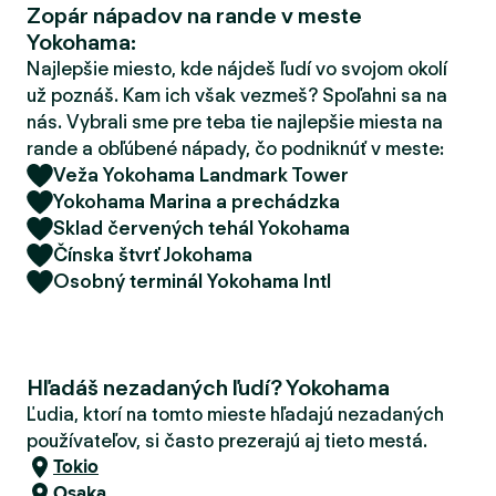
Zopár nápadov na rande v meste
d
Yokohama:
e
r
Najlepšie miesto, kde nájdeš ľudí vo svojom okolí
už poznáš. Kam ich však vezmeš? Spoľahni sa na
nás. Vybrali sme pre teba tie najlepšie miesta na
rande a obľúbené nápady, čo podniknúť v meste:
Veža Yokohama Landmark Tower
Yokohama Marina a prechádzka
Sklad červených tehál Yokohama
Čínska štvrť Jokohama
Osobný terminál Yokohama Intl
Hľadáš nezadaných ľudí? Yokohama
Ľudia, ktorí na tomto mieste hľadajú nezadaných
používateľov, si často prezerajú aj tieto mestá.
Tokio
Osaka