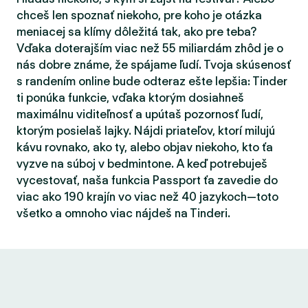
chceš len spoznať niekoho, pre koho je otázka
meniacej sa klímy dôležitá tak, ako pre teba?
Vďaka doterajším viac než 55 miliardám zhôd je o
nás dobre známe, že spájame ľudí. Tvoja skúsenosť
s randením online bude odteraz ešte lepšia: Tinder
ti ponúka funkcie, vďaka ktorým dosiahneš
maximálnu viditeľnosť a upútaš pozornosť ľudí,
ktorým posielaš lajky. Nájdi priateľov, ktorí milujú
kávu rovnako, ako ty, alebo objav niekoho, kto ťa
vyzve na súboj v bedmintone. A keď potrebuješ
vycestovať, naša funkcia Passport ťa zavedie do
viac ako 190 krajín vo viac než 40 jazykoch—toto
všetko a omnoho viac nájdeš na Tinderi.