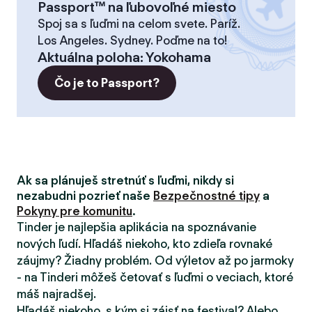
Passport™ na ľubovoľné miesto
Spoj sa s ľuďmi na celom svete. Paríž.
Los Angeles. Sydney. Poďme na to!
Aktuálna poloha
:
Yokohama
Čo je to Passport?
Ak sa plánuješ stretnúť s ľuďmi, nikdy si
nezabudni pozrieť naše
Bezpečnostné tipy
a
Pokyny pre komunitu
.
Tinder je najlepšia aplikácia na spoznávanie
nových ľudí. Hľadáš niekoho, kto zdieľa rovnaké
záujmy? Žiadny problém. Od výletov až po jarmoky
- na Tinderi môžeš četovať s ľuďmi o veciach, ktoré
máš najradšej.
Hľadáš niekoho, s kým si zájsť na festival? Alebo