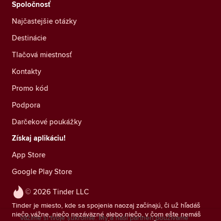
Spoločnosť
Najčastejšie otázky
Destinácie
Tlačová miestnosť
Kontakty
Promo kód
Podpora
Darčekové poukážky
Získaj aplikáciu!
App Store
Google Play Store
© 2026 Tinder LLC
Tinder je miesto, kde sa spojenia naozaj začínajú, či už hľadáš
niečo vážne, niečo nezáväzné alebo niečo, v čom ešte nemáš
Vážime si tvoje súkromie. My a naši partneri používame