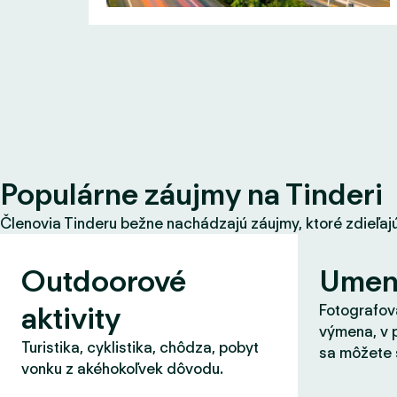
Populárne záujmy na Tinderi
Členovia Tinderu bežne nachádzajú záujmy, ktoré zdieľajú s
Outdoorové
Umen
aktivity
Fotografova
výmena, v 
Turistika, cyklistika, chôdza, pobyt
sa môžete 
vonku z akéhokoľvek dôvodu.