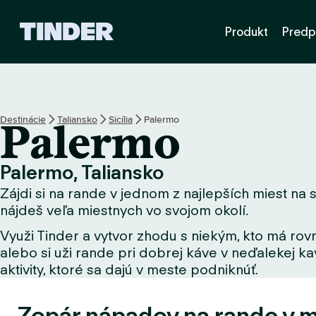
D
Produkt
Predp
o
m
o
v
s
k
Destinácie
Taliansko
Sicília
Palermo
Palermo
á
o
b
Palermo, Taliansko
r
Zájdi si na rande v jednom z najlepších miest na s
a
z
nájdeš veľa miestnych vo svojom okolí.
o
Využi Tinder a vytvor zhodu s niekým, kto má rovn
v
alebo si uži rande pri dobrej káve v neďalekej kav
k
a
aktivity, ktoré sa dajú v meste podniknúť.
T
i
Zopár nápadov na rande v 
n