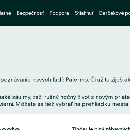
latné
Bezpečnosť
Podpora
Stiahnuť
Darčekové p
poznávanie nových ľudí: Palermo. Či už tu žiješ ale
aké záujmy, zaži rušný nočný život s novým priate
iarni. Môžete sa tiež vybrať na prehliadku mesta a
meste
Tinder je plný zábavných f