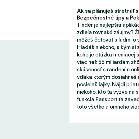
Ak sa plánuješ stretnúť s
Bezpečnostné tipy
a
Pok
Tinder je najlepšia aplik
zdieľa rovnaké záujmy? Ži
môžeš četovať s ľuďmi o v
Hľadáš niekoho, s kým si 
koho je otázka meniacej s
viac než 55 miliardám zhô
skúsenosť s randením onli
vďaka ktorým dosiahneš m
posielaš lajky. Nájdi priat
niekoho, kto ťa vyzve na 
funkcia Passport ťa zaved
toto všetko a omnoho viac