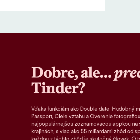
Dobre, ale…
pre
Tinder?
Vďaka funkciám ako Double date, Hudobný m
Passport, Ciele vzťahu a Overenie fotografiou
najpopulárnejšou zoznamovacou appkou na s
krajinách, s viac ako 55 miliardami zhôd od 
každou z týchto zhôd je skutočný človek. O to