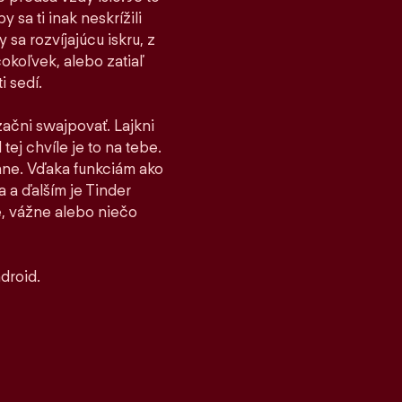
 sa ti inak neskrížili
sa rozvíjajúcu iskru, z
čokoľvek, alebo zatiaľ
i sedí.
 začni swajpovať. Lajkni
tej chvíle je to na tebe.
stane. Vďaka funkciám ako
 a ďalším je Tinder
, vážne alebo niečo
droid.