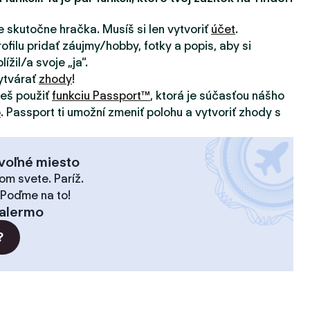
e skutočne hračka. Musíš si len vytvoriť
účet
.
ofilu pridať záujmy/hobby, fotky a popis, aby si
ížil/a svoje „ja“.
ytvárať
zhody
!
žeš použiť
funkciu Passport™
, ktorá je súčasťou nášho
o
. Passport ti umožní zmeniť polohu a vytvoriť zhody s
voľné miesto
om svete. Paríž.
 Poďme na to!
alermo
?