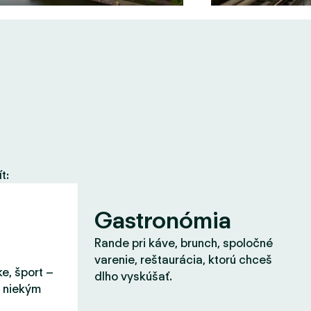
t:
Gastronómia
Rande pri káve, brunch, spoločné
varenie, reštaurácia, ktorú chceš
ke, šport –
dlho vyskúšať.
s niekým