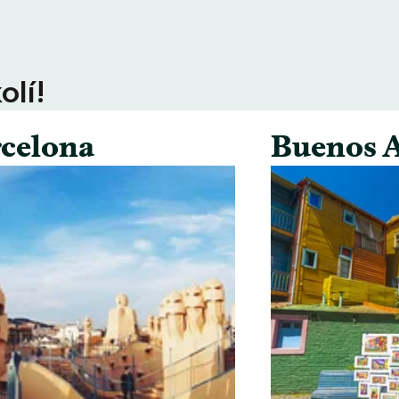
olí!
celona
Buenos A