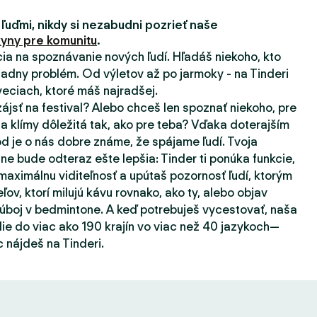
 ľuďmi, nikdy si nezabudni pozrieť naše
yny pre komunitu
.
ácia na spoznávanie nových ľudí. Hľadáš niekoho, kto
adny problém. Od výletov až po jarmoky - na Tinderi
eciach, ktoré máš najradšej.
zájsť na festival? Alebo chceš len spoznať niekoho, pre
a klímy dôležitá tak, ako pre teba? Vďaka doterajším
d je o nás dobre známe, že spájame ľudí. Tvoja
ne bude odteraz ešte lepšia: Tinder ti ponúka funkcie,
aximálnu viditeľnosť a upútaš pozornosť ľudí, ktorým
eľov, ktorí milujú kávu rovnako, ako ty, alebo objav
súboj v bedmintone. A keď potrebuješ vycestovať, naša
ie do viac ako 190 krajín vo viac než 40 jazykoch—
 nájdeš na Tinderi.