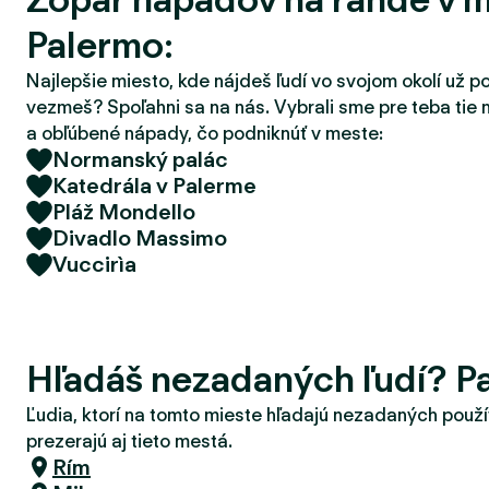
d
Palermo:
e
r
Najlepšie miesto, kde nájdeš ľudí vo svojom okolí už p
vezmeš? Spoľahni sa na nás. Vybrali sme pre teba tie 
a obľúbené nápady, čo podniknúť v meste:
Normanský palác
Katedrála v Palerme
Pláž Mondello
Divadlo Massimo
Vuccirìa
Hľadáš nezadaných ľudí? P
Ľudia, ktorí na tomto mieste hľadajú nezadaných použí
prezerajú aj tieto mestá.
Rím