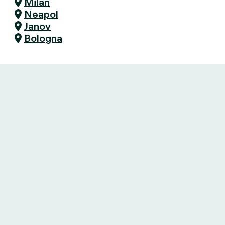
Milan
Neapol
Janov
Bologna