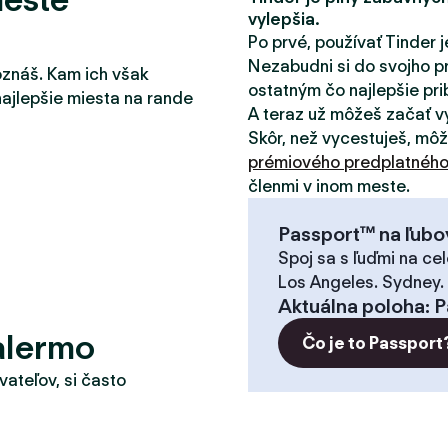
vylepšia.
Po prvé, používať Tinder j
Nezabudni si do svojho pr
oznáš. Kam ich však
ostatným čo najlepšie pribl
najlepšie miesta na rande
A teraz už môžeš začať v
Skôr, než vycestuješ, mô
prémiového predplatnéh
členmi v inom meste.
Passport™ na ľubo
Spoj sa s ľuďmi na cel
Los Angeles. Sydney.
Aktuálna poloha
:
P
alermo
Čo je to Passport
vateľov, si často