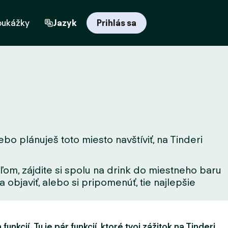
oukážky
Jazyk
Prihlás sa
bo plánuješ toto miesto navštíviť, na Tinderi
ľom, zájdite si spolu na drink do miestneho baru
 objaviť, alebo si pripomenúť, tie najlepšie
unkcií. Tu je pár funkcií, ktoré tvoj zážitok na Tinderi