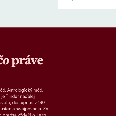
čo
práve
ód, Astrologický mód,
 je Tinder naďalej
vete, dostupnou v 190
spustenia swajpovania. Za
 predsa vždy išlo. Je to