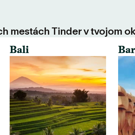
ších mestách Tinder v tvojom ok
Bali
Bar