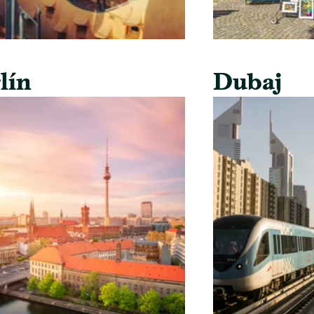
lín
Dubaj