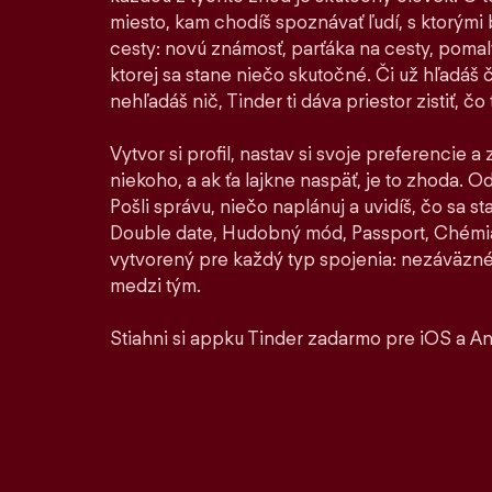
miesto, kam chodíš spoznávať ľudí, s ktorými by
cesty: novú známosť, parťáka na cesty, pomaly 
ktorej sa stane niečo skutočné. Či už hľadáš 
nehľadáš nič, Tinder ti dáva priestor zistiť, čo t
Vytvor si profil, nastav si svoje preferencie a
niekoho, a ak ťa lajkne naspäť, je to zhoda. Od 
Pošli správu, niečo naplánuj a uvidíš, čo sa 
Double date, Hudobný mód, Passport, Chémia
vytvorený pre každý typ spojenia: nezáväzné
medzi tým.
Stiahni si appku Tinder zadarmo pre iOS a An