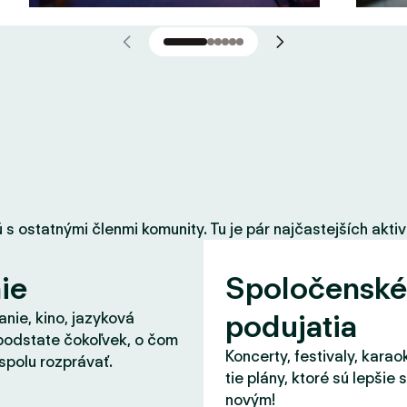
 ostatnými členmi komunity. Tu je pár najčastejších aktiví
ie
Spoločenské
podujatia
nie, kino, jazyková
podstate čokoľvek, o čom
Koncerty, festivaly, karao
spolu rozprávať.
tie plány, ktoré sú lepšie 
novým!