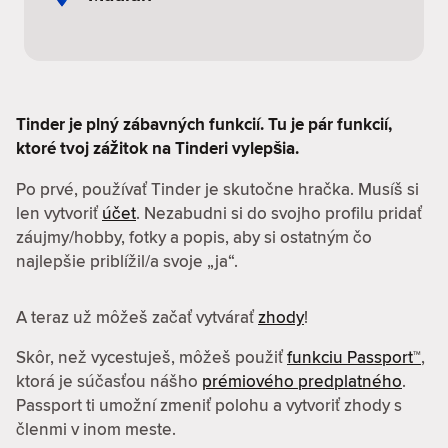
Tinder je plný zábavných funkcií. Tu je pár funkcií,
ktoré tvoj zážitok na Tinderi vylepšia.
Po prvé, používať Tinder je skutočne hračka. Musíš si
len vytvoriť
účet
. Nezabudni si do svojho profilu pridať
záujmy/hobby, fotky a popis, aby si ostatným čo
najlepšie priblížil/a svoje „ja“.
A teraz už môžeš začať vytvárať
zhody
!
Skôr, než vycestuješ, môžeš použiť
funkciu Passport™
,
ktorá je súčasťou nášho
prémiového predplatného
.
Passport ti umožní zmeniť polohu a vytvoriť zhody s
členmi v inom meste.