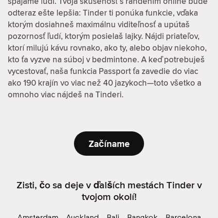
spájame ľudí. Tvoja skúsenosť s randením online bude
odteraz ešte lepšia: Tinder ti ponúka funkcie, vďaka
ktorým dosiahneš maximálnu viditeľnosť a upútaš
pozornosť ľudí, ktorým posielaš lajky. Nájdi priateľov,
ktorí milujú kávu rovnako, ako ty, alebo objav niekoho,
kto ťa vyzve na súboj v bedmintone. A keď potrebuješ
vycestovať, naša funkcia Passport ťa zavedie do viac
ako 190 krajín vo viac než 40 jazykoch—toto všetko a
omnoho viac nájdeš na Tinderi.
Začíname
Zisti, čo sa deje v ďalších mestách Tinder v
tvojom okolí!
Amsterdam
Auckland
Bali
Bangkok
Barcelona