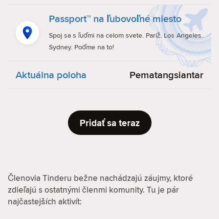
Passport™ na ľubovoľné miesto
Spoj sa s ľuďmi na celom svete. Paríž. Los Angeles.
Sydney. Poďme na to!
Aktuálna poloha
Pematangsiantar
Pridať sa teraz
Členovia Tinderu bežne nachádzajú záujmy, ktoré
zdieľajú s ostatnými členmi komunity. Tu je pár
najčastejších aktivít: