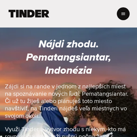
D
o
m
o
v
Nájdi zhodu.
s
k
Pematangsiantar,
á
o
Indonézia
b
r
a
Zájdi si na rande v jednom z najlepších miest
z
na spoznávanie nových ľudí: Pematangsiantar.
o
Či už tu žiješ alebo plánuješ toto miesto
v
navštíviť, na Tinderi nájdeš veľa miestnych vo
k
svojom okolí.
a
T
i
Využi Tinder a vytvor zhodu s niekým, kto má
n
rovnaké záujmy, zaži rušný nočný život s