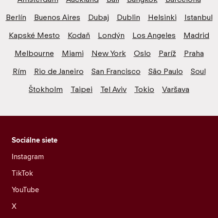
Berlín
Buenos Aires
Dubaj
Dublin
Helsinki
Istanbul
Kapské Mesto
Kodaň
Londýn
Los Angeles
Madrid
Melbourne
Miami
New York
Oslo
Paríž
Praha
Rím
Rio de Janeiro
San Francisco
São Paulo
Soul
Štokholm
Taipei
Tel Aviv
Tokio
Varšava
Sociálne siete
Instagram
TikTok
YouTube
X