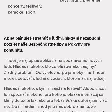
káva, brunch, varenie
koncerty, festivaly,
karaoke, šport
Ak sa plánuješ stretnúť s ľuďmi, nikdy si nezabudni
pozrieť naše
Bezpečnostné tipy
a
Pokyny pre
komunitu
.
Tinder je najlepšia aplikácia na spoznávanie nových
ľudí. Hľadáš niekoho, kto zdieľa rovnaké záujmy?
Žiadny problém. Od výletov až po jarmoky - na Tinderi
môžeš četovať s ľuďmi o veciach, ktoré máš najradšej.
Hľadáš niekoho, s kým si zájsť na festival? Alebo chceš
len spoznať niekoho, pre koho je otázka meniacej sa
klímy dôležitá tak, ako pre teba? Vďaka doterajším viac
než 55 miliardám zhôd je o nás dobre známe, že