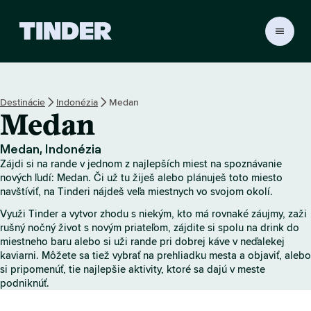
D
o
m
o
v
Destinácie
Indonézia
Medan
s
Medan
k
á
o
Medan, Indonézia
b
Zájdi si na rande v jednom z najlepších miest na spoznávanie
r
nových ľudí: Medan. Či už tu žiješ alebo plánuješ toto miesto
a
navštíviť, na Tinderi nájdeš veľa miestnych vo svojom okolí.
z
Využi Tinder a vytvor zhodu s niekým, kto má rovnaké záujmy, zaži
o
rušný nočný život s novým priateľom, zájdite si spolu na drink do
v
miestneho baru alebo si uži rande pri dobrej káve v neďalekej
k
kaviarni. Môžete sa tiež vybrať na prehliadku mesta a objaviť, alebo
a
si pripomenúť, tie najlepšie aktivity, ktoré sa dajú v meste
T
podniknúť.
i
n