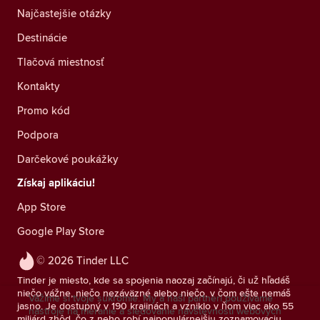
Najčastejšie otázky
Destinácie
Tlačová miestnosť
Kontakty
Promo kód
Podpora
Darčekové poukážky
Získaj aplikáciu!
App Store
Google Play Store
© 2026 Tinder LLC
Tinder je miesto, kde sa spojenia naozaj začínajú, či už hľadáš
niečo vážne, niečo nezáväzné alebo niečo, v čom ešte nemáš
Vážime si tvoje súkromie. My a naši partneri používame
jasno. Je dostupný v 190 krajinách a vzniklo v ňom viac ako 55
nástroje na meranie a sledovanie návštevnosti webových
miliárd zhôd, čo z neho robí najpopulárnejšiu zoznamovaciu