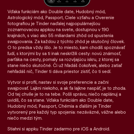
Vďaka funkciám ako Double date, Hudobný mód,
Astrologický mód, Passport, Ciele vzťahu a Overenie
fotografiou je Tinder naďalej najpopulárnejšou
zoznamovacou appkou na svete, dostupnou v 190
krajinách, s viac ako 55 miliardami zhôd od spustenia
swajpovania. Za každou z týchto zhôd je skutočný človek.
O to predsa vždy išlo. Je to miesto, kam chodíš spoznávať
ľudí, s ktorými by sa ti inak neskrížili cesty: novú známosť,
parťáka na cesty, pomaly sa rozvíjajúcu iskru, z ktorej sa
stane niečo skutočné. Či už hľadáš čokoľvek, alebo zatiaľ
nehľadáš nič, Tinder ti dáva priestor zistiť, čo ti sedí.
Vytvor si profil, nastav si svoje preferencie a začni
swajpovať. Lajkni niekoho, a ak ťa lajkne naspäť, je to zhoda.
Od tej chvíle je to na tebe. Pošli správu, niečo naplánuj a
uvidíš, čo sa stane. Vďaka funkciám ako Double date,
Hudobný mód, Passport, Chémia a ďalším je Tinder
vytvorený pre každý typ spojenia: nezáväzné, vážne alebo
niečo medzi tým.
Stiahni si appku Tinder zadarmo pre iOS a Android.