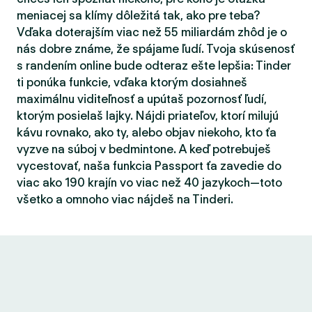
meniacej sa klímy dôležitá tak, ako pre teba?
Vďaka doterajším viac než 55 miliardám zhôd je o
nás dobre známe, že spájame ľudí. Tvoja skúsenosť
s randením online bude odteraz ešte lepšia: Tinder
ti ponúka funkcie, vďaka ktorým dosiahneš
maximálnu viditeľnosť a upútaš pozornosť ľudí,
ktorým posielaš lajky. Nájdi priateľov, ktorí milujú
kávu rovnako, ako ty, alebo objav niekoho, kto ťa
vyzve na súboj v bedmintone. A keď potrebuješ
vycestovať, naša funkcia Passport ťa zavedie do
viac ako 190 krajín vo viac než 40 jazykoch—toto
všetko a omnoho viac nájdeš na Tinderi.