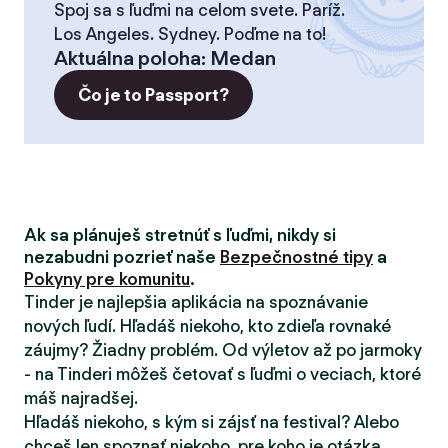
Spoj sa s ľuďmi na celom svete. Paríž.
Los Angeles. Sydney. Poďme na to!
Aktuálna poloha
:
Medan
Čo je to Passport?
Ak sa plánuješ stretnúť s ľuďmi, nikdy si
nezabudni pozrieť naše
Bezpečnostné tipy
a
Pokyny pre komunitu
.
Tinder je najlepšia aplikácia na spoznávanie
nových ľudí. Hľadáš niekoho, kto zdieľa rovnaké
záujmy? Žiadny problém. Od výletov až po jarmoky
- na Tinderi môžeš četovať s ľuďmi o veciach, ktoré
máš najradšej.
Hľadáš niekoho, s kým si zájsť na festival? Alebo
chceš len spoznať niekoho, pre koho je otázka