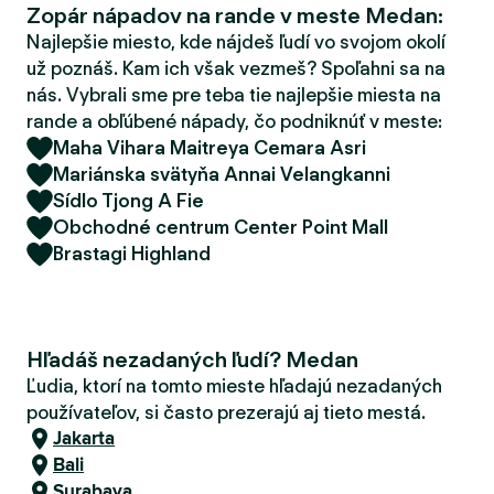
Zopár nápadov na rande v meste Medan:
d
e
Najlepšie miesto, kde nájdeš ľudí vo svojom okolí
r
už poznáš. Kam ich však vezmeš? Spoľahni sa na
nás. Vybrali sme pre teba tie najlepšie miesta na
rande a obľúbené nápady, čo podniknúť v meste:
Maha Vihara Maitreya Cemara Asri
Mariánska svätyňa Annai Velangkanni
Sídlo Tjong A Fie
Obchodné centrum Center Point Mall
Brastagi Highland
Hľadáš nezadaných ľudí? Medan
Ľudia, ktorí na tomto mieste hľadajú nezadaných
používateľov, si často prezerajú aj tieto mestá.
Jakarta
Bali
Surabaya