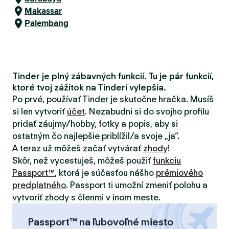
Makassar
Palembang
Tinder je plný zábavných funkcií. Tu je pár funkcií,
ktoré tvoj zážitok na Tinderi vylepšia.
Po prvé, používať Tinder je skutočne hračka. Musíš
si len vytvoriť
účet
. Nezabudni si do svojho profilu
pridať záujmy/hobby, fotky a popis, aby si
ostatným čo najlepšie priblížil/a svoje „ja“.
A teraz už môžeš začať vytvárať
zhody
!
Skôr, než vycestuješ, môžeš použiť
funkciu
Passport™
, ktorá je súčasťou nášho
prémiového
predplatného
. Passport ti umožní zmeniť polohu a
vytvoriť zhody s členmi v inom meste.
Passport™ na ľubovoľné miesto