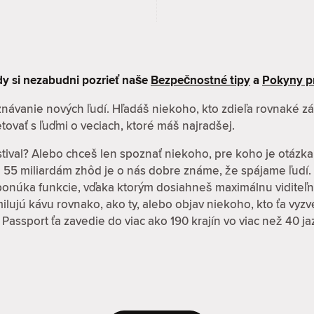
kdy si nezabudni pozrieť naše
Bezpečnostné tipy
a
Pokyny p
oznávanie nových ľudí. Hľadáš niekoho, kto zdieľa rovnaké 
tovať s ľuďmi o veciach, ktoré máš najradšej.
stival? Alebo chceš len spoznať niekoho, pre koho je otázka
ž 55 miliardám zhôd je o nás dobre známe, že spájame ľudí.
 ponúka funkcie, vďaka ktorým dosiahneš maximálnu viditeľn
í milujú kávu rovnako, ako ty, alebo objav niekoho, kto ťa vy
 Passport ťa zavedie do viac ako 190 krajín vo viac než 40