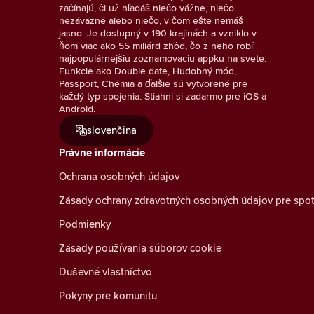
začínajú, či už hľadáš niečo vážne, niečo
nezáväzné alebo niečo, v čom ešte nemáš
jasno. Je dostupný v 190 krajinách a vzniklo v
ňom viac ako 55 miliárd zhôd, čo z neho robí
najpopulárnejšiu zoznamovaciu appku na svete.
Funkcie ako Double date, Hudobný mód,
Passport, Chémia a ďalšie sú vytvorené pre
každý typ spojenia. Stiahni si zadarmo pre iOS a
Android.
slovenčina
Právne informácie
Ochrana osobných údajov
Zásady ochrany zdravotných osobných údajov pre spot
Podmienky
Zásady používania súborov cookie
Duševné vlastníctvo
Pokyny pre komunitu