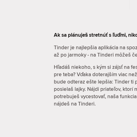
Ak sa plánuješ stretnúť s ľuďmi, ni
Tinder je najlepšia aplikácia na sp
až po jarmoky - na Tinderi môžeš če
Hľadáš niekoho, s kým si zájsť na fe
pre teba? Vďaka doterajším viac ne
bude odteraz ešte lepšia: Tinder ti
posielaš lajky. Nájdi priateľov, ktor
potrebuješ vycestovať, naša funkcia
nájdeš na Tinderi.