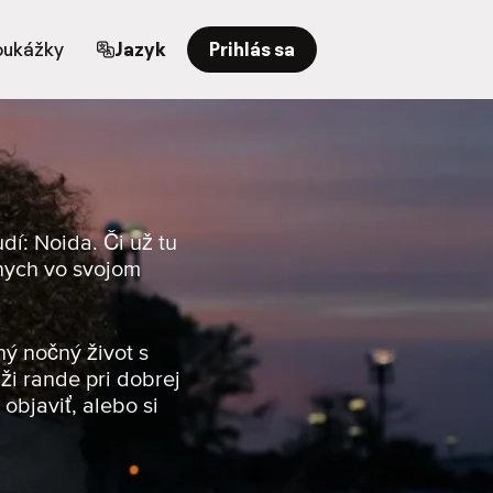
oukážky
Jazyk
Prihlás sa
dí: Noida. Či už tu
tnych vo svojom
ný nočný život s
ži rande pri dobrej
objaviť, alebo si