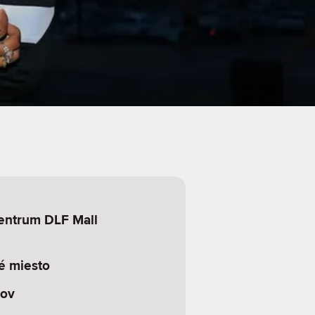
entrum DLF Mall
é miesto
kov