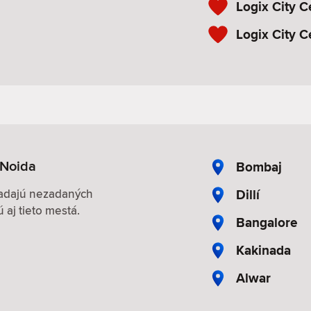
Logix City C
Logix City C
 Noida
Bombaj
Dillí
hľadajú nezadaných
 aj tieto mestá.
Bangalore
Kakinada
Alwar