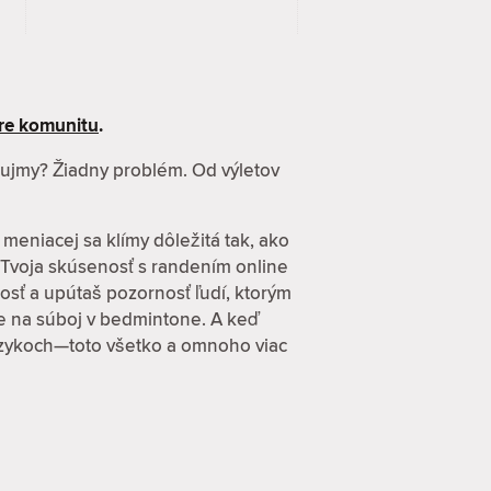
re komunitu
.
záujmy? Žiadny problém. Od výletov
 meniacej sa klímy dôležitá tak, ako
 Tvoja skúsenosť s randením online
osť a upútaš pozornosť ľudí, ktorým
zve na súboj v bedmintone. A keď
 jazykoch—toto všetko a omnoho viac