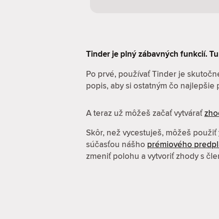
Tinder je plný zábavných funkcií. Tu 
Po prvé, používať Tinder je skutočne
popis, aby si ostatným čo najlepšie pr
A teraz už môžeš začať vytvárať
zho
Skôr, než vycestuješ, môžeš použiť
súčasťou nášho
prémiového predp
zmeniť polohu a vytvoriť zhody s čl