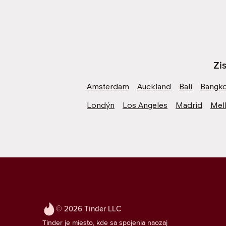
Zi
Amsterdam
Auckland
Bali
Bangk
Londýn
Los Angeles
Madrid
Mel
© 2026 Tinder LLC
Tinder je miesto, kde sa spojenia naozaj