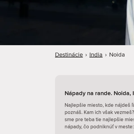
d
e
r
Destinácie
›
India
›
Noida
Nápady na rande. Noida, 
Najlepšie miesto, kde nájdeš ľ
poznáš. Kam ich však vezmeš? 
sme pre teba tie najlepšie mi
nápady, čo podniknúť v meste: