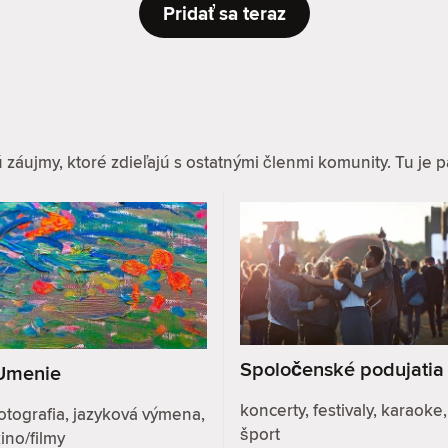
Pridať sa teraz
ujmy, ktoré zdieľajú s ostatnými členmi komunity. Tu je pár
Spoločenské podujatia
Umenie
koncerty, festivaly, karaoke,
otografia, jazyková výmena,
šport
ino/filmy