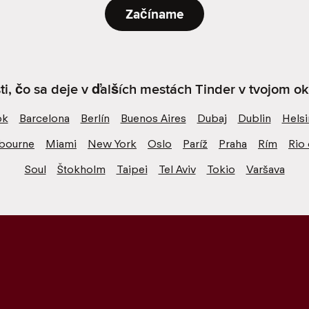
Začíname
sti, čo sa deje v ďalších mestách Tinder v tvojom oko
ok
Barcelona
Berlín
Buenos Aires
Dubaj
Dublin
Helsi
bourne
Miami
New York
Oslo
Paríž
Praha
Rím
Rio 
Soul
Štokholm
Taipei
Tel Aviv
Tokio
Varšava