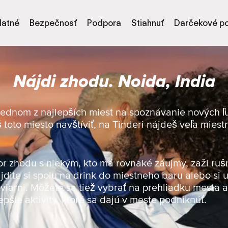
latné
Bezpečnosť
Podpora
Stiahnuť
Darčekové p
Nájdi zhodu. Noida, India
 jednom z najlepších miest na spoznávanie nových ľu
š toto miesto navštíviť, na Tinderi nájdeš veľa mies
or zhodu s niekým, kto má rovnaké záujmy, zaži ruš
jdite si spolu na drink do miestneho baru alebo si u
viarni. Môžete sa tiež vybrať na prehliadku mesta a 
epšie aktivity, ktoré sa dajú v meste podniknúť.