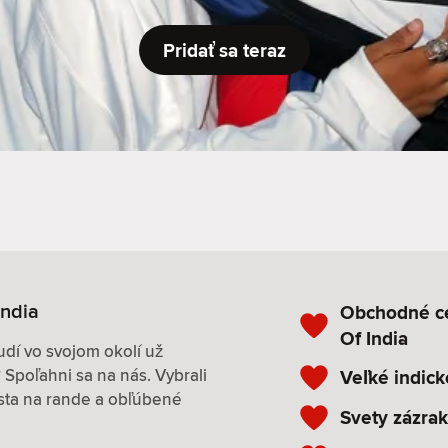
Pridať sa teraz
India
Obchodné c
Of India
udí vo svojom okolí už
Spoľahni sa na nás. Vybrali
Veľké indick
esta na rande a obľúbené
Svety zázra