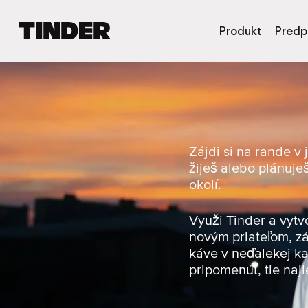
D
Produkt
Predp
o
m
o
v
s
k
á
o
Zájdi si na rande v
b
žiješ alebo plánuje
r
okolí.
a
z
o
Využi Tinder a vytv
v
novým priateľom, zá
k
káve v neďalekej ka
a
pripomenúť, tie najl
T
i
n