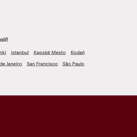
lí!
nki
Istanbul
Kapské Mesto
Kodaň
de Janeiro
San Francisco
São Paulo