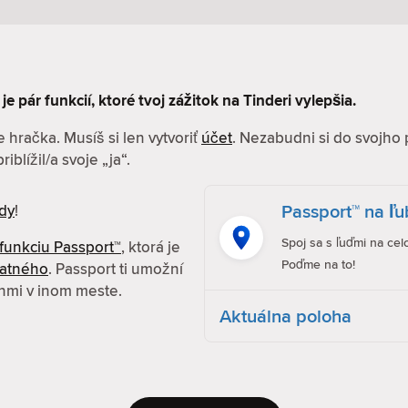
je pár funkcií, ktoré tvoj zážitok na Tinderi vylepšia.
 hračka. Musíš si len vytvoriť
účet
. Nezabudni si do svojho 
iblížil/a svoje „ja“.
Passport™ na ľ
dy
!
Spoj sa s ľuďmi na cel
funkciu Passport™
, ktorá je
Poďme na to!
latného
. Passport ti umožní
enmi v inom meste.
Aktuálna poloha