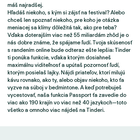
máš najradšej.
Hľadáš niekoho, s kým si zájsť na festival? Alebo
chceš len spoznať niekoho, pre koho je otázka
meniacej sa klímy dôležitá tak, ako pre teba?
Vďaka doterajším viac než 55 miliardám zhôd je o
nás dobre známe, že spájame ľudí. Tvoja skúsenosť
s randením online bude odteraz ešte lepšia: Tinder
ti ponúka funkcie, vďaka ktorým dosiahneš
maximálnu viditeľnosť a upútaš pozornosť ľudí,
ktorým posielaš lajky. Nájdi priateľov, ktorí milujú
kávu rovnako, ako ty, alebo objav niekoho, kto ťa
vyzve na súboj v bedmintone. A keď potrebuješ
vycestovať, naša funkcia Passport ťa zavedie do
viac ako 190 krajín vo viac než 40 jazykoch—toto
všetko a omnoho viac nájdeš na Tinderi.