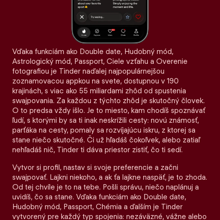
Vďaka funkciám ako Double date, Hudobný mód,
Astrologický mód, Passport, Ciele vzťahu a Overenie
fotografiou je Tinder naďalej najpopulárnejšou
zoznamovacou appkou na svete, dostupnou v 190
krajinách, s viac ako 55 miliardami zhôd od spustenia
swajpovania. Za každou z týchto zhôd je skutočný človek.
O to predsa vždy išlo. Je to miesto, kam chodíš spoznávať
ľudí, s ktorými by sa ti inak neskrížili cesty: novú známosť,
parťáka na cesty, pomaly sa rozvíjajúcu iskru, z ktorej sa
stane niečo skutočné. Či už hľadáš čokoľvek, alebo zatiaľ
nehľadáš nič, Tinder ti dáva priestor zistiť, čo ti sedí.
Vytvor si profil, nastav si svoje preferencie a začni
swajpovať. Lajkni niekoho, a ak ťa lajkne naspäť, je to zhoda.
Od tej chvíle je to na tebe. Pošli správu, niečo naplánuj a
uvidíš, čo sa stane. Vďaka funkciám ako Double date,
Hudobný mód, Passport, Chémia a ďalším je Tinder
vytvorený pre každý typ spojenia: nezáväzné, vážne alebo