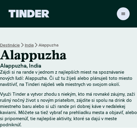
D
o
m
o
v
Destinácie
India
Alappuzha
s
Alappuzha
k
á
o
Alappuzha, India
b
Zájdi si na rande v jednom z najlepších miest na spoznávanie
r
nových ľudí: Alappuzha. Či už tu žiješ alebo plánuješ toto miesto
a
navštíviť, na Tinderi nájdeš veľa miestnych vo svojom okolí.
z
Využi Tinder a vytvor zhodu s niekým, kto má rovnaké záujmy, zaži
o
rušný nočný život s novým priateľom, zájdite si spolu na drink do
v
miestneho baru alebo si uži rande pri dobrej káve v neďalekej
k
kaviarni. Môžete sa tiež vybrať na prehliadku mesta a objaviť, alebo
a
si pripomenúť, tie najlepšie aktivity, ktoré sa dajú v meste
T
podniknúť.
i
n