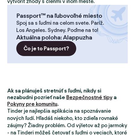
vytvoriť zhody s členmi v inom meste.
Passport™ na ľubovoľné miesto
Spoj sa s ľuďmi na celom svete. Paríž.
Los Angeles. Sydney. Poďme na to!
Aktuálna poloha
:
Alappuzha
Čo je to Passport?
Ak sa plánuješ stretnúť s ľuďmi, nikdy si
nezabudni pozrieť naše
Bezpečnostné tipy
a
Pokyny pre komunitu
.
Tinder je najlepšia aplikácia na spoznávanie
nových ľudí. Hľadáš niekoho, kto zdieľa rovnaké
záujmy? Žiadny problém. Od výletov až po jarmoky
- na Tinderi môžeš četovať s ľuďmi o veciach, ktoré