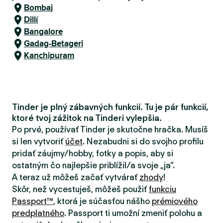
Bombaj
Dillí
Bangalore
Gadag-Betageri
Kanchipuram
Tinder je plný zábavných funkcií. Tu je pár funkcií,
ktoré tvoj zážitok na Tinderi vylepšia.
Po prvé, používať Tinder je skutočne hračka. Musíš
si len vytvoriť
účet
. Nezabudni si do svojho profilu
pridať záujmy/hobby, fotky a popis, aby si
ostatným čo najlepšie priblížil/a svoje „ja“.
A teraz už môžeš začať vytvárať
zhody
!
Skôr, než vycestuješ, môžeš použiť
funkciu
Passport™
, ktorá je súčasťou nášho
prémiového
predplatného
. Passport ti umožní zmeniť polohu a