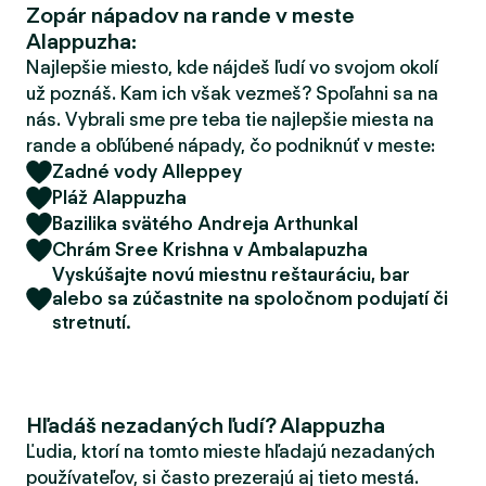
Zopár nápadov na rande v meste
d
Alappuzha:
e
r
Najlepšie miesto, kde nájdeš ľudí vo svojom okolí
už poznáš. Kam ich však vezmeš? Spoľahni sa na
nás. Vybrali sme pre teba tie najlepšie miesta na
rande a obľúbené nápady, čo podniknúť v meste:
Zadné vody Alleppey
Pláž Alappuzha
Bazilika svätého Andreja Arthunkal
Chrám Sree Krishna v Ambalapuzha
Vyskúšajte novú miestnu reštauráciu, bar
alebo sa zúčastnite na spoločnom podujatí či
stretnutí.
Hľadáš nezadaných ľudí? Alappuzha
Ľudia, ktorí na tomto mieste hľadajú nezadaných
používateľov, si často prezerajú aj tieto mestá.