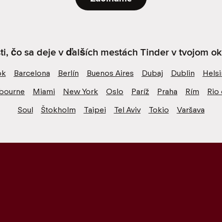
sti, čo sa deje v ďalších mestách Tinder v tvojom oko
ok
Barcelona
Berlín
Buenos Aires
Dubaj
Dublin
Helsi
bourne
Miami
New York
Oslo
Paríž
Praha
Rím
Rio 
Soul
Štokholm
Taipei
Tel Aviv
Tokio
Varšava