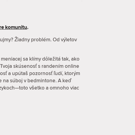
re komunitu
.
záujmy? Žiadny problém. Od výletov
 meniacej sa klímy dôležitá tak, ako
 Tvoja skúsenosť s randením online
osť a upútaš pozornosť ľudí, ktorým
zve na súboj v bedmintone. A keď
 jazykoch—toto všetko a omnoho viac