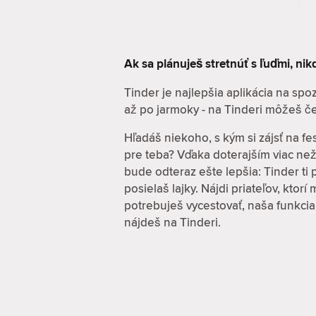
Ak sa plánuješ stretnúť s ľuďmi, ni
Tinder je najlepšia aplikácia na sp
až po jarmoky - na Tinderi môžeš če
Hľadáš niekoho, s kým si zájsť na fe
pre teba? Vďaka doterajším viac ne
bude odteraz ešte lepšia: Tinder ti
posielaš lajky. Nájdi priateľov, ktor
potrebuješ vycestovať, naša funkcia
nájdeš na Tinderi.