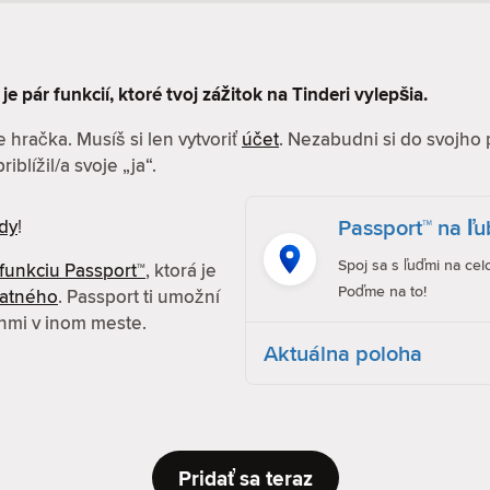
je pár funkcií, ktoré tvoj zážitok na Tinderi vylepšia.
 hračka. Musíš si len vytvoriť
účet
. Nezabudni si do svojho 
iblížil/a svoje „ja“.
Passport™ na ľ
dy
!
Spoj sa s ľuďmi na cel
funkciu Passport™
, ktorá je
Poďme na to!
latného
. Passport ti umožní
enmi v inom meste.
Aktuálna poloha
Pridať sa teraz