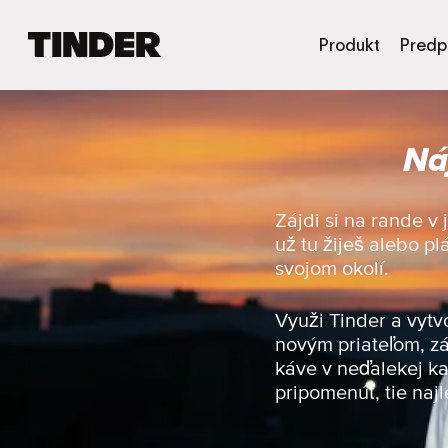
D
Produkt
Predp
o
m
o
v
Ná
s
k
á
o
Zájdi si na rande v
b
už tu žiješ alebo pl
r
svojom okolí.
a
z
o
Využi Tinder a vytv
v
novým priateľom, zá
k
káve v neďalekej ka
a
pripomenúť, tie najl
T
i
n