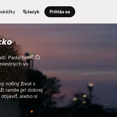
oukážky
Jazyk
Prihlás sa
cko
udí: Paderborn. Či
 miestnych vo
ný nočný život s
ži rande pri dobrej
objaviť, alebo si