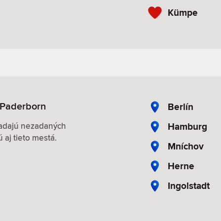
Kümpe
 Paderborn
Berlín
Hamburg
hľadajú nezadaných
 aj tieto mestá.
Mníchov
Herne
Ingolstadt