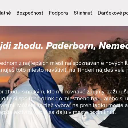
latné
Bezpečnosť
Podpora
Stiahnuť
Darčekové p
jdi zhodu. Paderborn, Neme
 jednom z najlepších miest na spoznávanie nových ľ
ánuješ toto miesto navštíviť, na Tinderi nájdeš veľa
or zhodu s niekým, kto má rovnaké záujmy, zaži ruš
jdite si spolu na drink do miestneho baru alebo si u
viarni. Môžete sa tiež vybrať na prehliadku mesta a 
epšie aktivity, ktoré sa dajú v meste podniknúť.