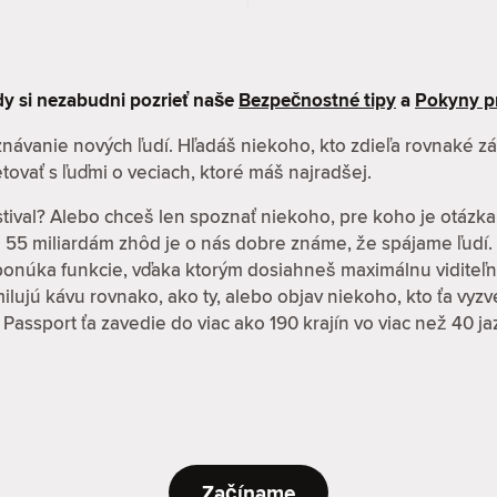
kdy si nezabudni pozrieť naše
Bezpečnostné tipy
a
Pokyny p
oznávanie nových ľudí. Hľadáš niekoho, kto zdieľa rovnaké 
tovať s ľuďmi o veciach, ktoré máš najradšej.
stival? Alebo chceš len spoznať niekoho, pre koho je otázka
ž 55 miliardám zhôd je o nás dobre známe, že spájame ľudí.
 ponúka funkcie, vďaka ktorým dosiahneš maximálnu viditeľn
í milujú kávu rovnako, ako ty, alebo objav niekoho, kto ťa vy
 Passport ťa zavedie do viac ako 190 krajín vo viac než 40
Začíname