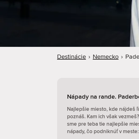
d
e
r
Destinácie
›
Nemecko
›
Pade
Nápady na rande. Paderb
Najlepšie miesto, kde nájdeš ľ
poznáš. Kam ich však vezmeš? 
sme pre teba tie najlepšie mi
nápady, čo podniknúť v meste: