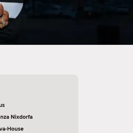
us
nza Nixdorfa
va-House