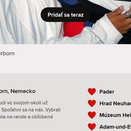
Pridať sa teraz
rborn
orn, Nemecko
Pader
udí vo svojom okolí už
Hrad Neuha
Spoľahni sa na nás. Vybrali
Múzeum Hei
esta na rande a obľúbené
Adam-und-E