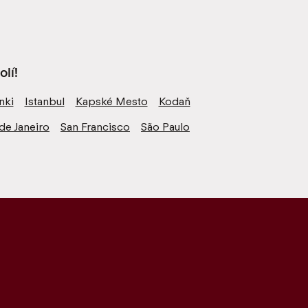
lí!
nki
Istanbul
Kapské Mesto
Kodaň
de Janeiro
San Francisco
São Paulo