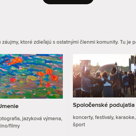
ujmy, ktoré zdieľajú s ostatnými členmi komunity. Tu je pár
Spoločenské podujatia
Umenie
koncerty, festivaly, karaoke,
otografia, jazyková výmena,
šport
ino/filmy