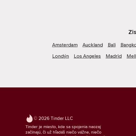
Zi
Amsterdam
Auckland
Bali
Bangk
Londýn
Los Angeles
Madrid
Mel
© 2026 Tinder LLC
Tinder je miesto, kde sa spojenia naozaj
začínajú, či už hľadáš niečo vážne, niečo