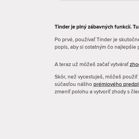
Tinder je plný zábavných funkcií. Tu 
Po prvé, používať Tinder je skutočne
popis, aby si ostatným čo najlepšie pr
A teraz už môžeš začať vytvárať
zho
Skôr, než vycestuješ, môžeš použiť
súčasťou nášho
prémiového predp
zmeniť polohu a vytvoriť zhody s čl