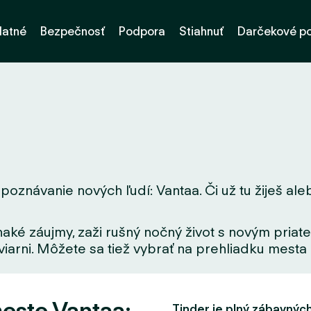
latné
Bezpečnosť
Podpora
Stiahnuť
Darčekové p
poznávanie nových ľudí: Vantaa. Či už tu žiješ aleb
aké záujmy, zaži rušný nočný život s novým priate
iarni. Môžete sa tiež vybrať na prehliadku mesta a
este Vantaa:
Tinder je plný zábavných f