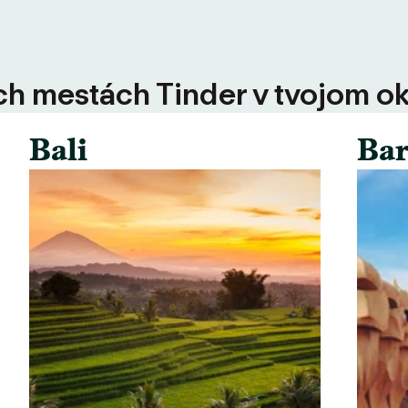
ších mestách Tinder v tvojom ok
Bali
Bar