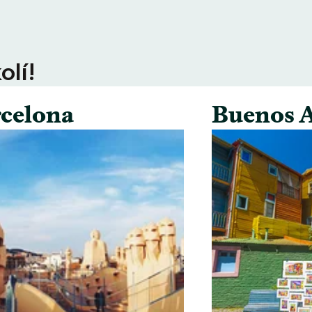
olí!
celona
Buenos A