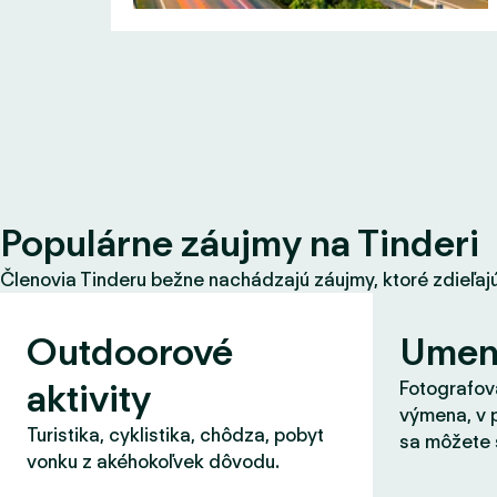
Populárne záujmy na Tinderi
Členovia Tinderu bežne nachádzajú záujmy, ktoré zdieľajú s
Outdoorové
Umen
aktivity
Fotografova
výmena, v 
Turistika, cyklistika, chôdza, pobyt
sa môžete 
vonku z akéhokoľvek dôvodu.