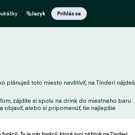
oukážky
Jazyk
Prihlás sa
o plánuješ toto miesto navštíviť, na Tinderi nájdeš
ľom, zájdite si spolu na drink do miestneho baru
 objaviť, alebo si pripomenúť, tie najlepšie
unkcií. Tu je pár funkcií, ktoré tvoj zážitok na Tinderi