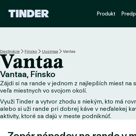
D
Produkt
Predp
o
m
o
v
s
k
Destinácie
Fínsko
Uusimaa
Vantaa
Vantaa
á
o
b
Vantaa, Fínsko
r
Zájdi si na rande v jednom z najlepších miest na s
a
z
veľa miestnych vo svojom okolí.
o
Využi Tinder a vytvor zhodu s niekým, kto má rovn
v
alebo si uži rande pri dobrej káve v neďalekej kav
k
a
aktivity, ktoré sa dajú v meste podniknúť.
T
i
Zopár nápadov na rande v m
n