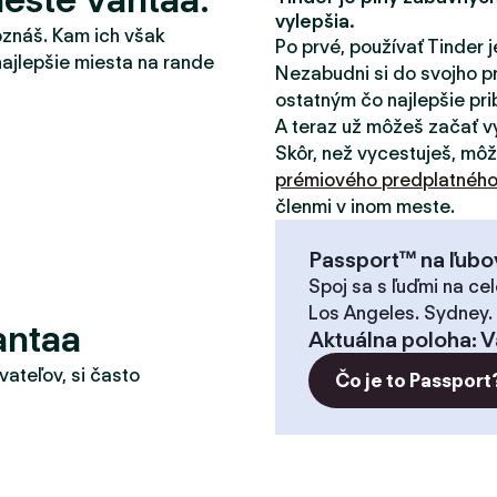
vylepšia.
oznáš. Kam ich však
Po prvé, používať Tinder j
najlepšie miesta na rande
Nezabudni si do svojho pr
ostatným čo najlepšie pribl
A teraz už môžeš začať v
Skôr, než vycestuješ, mô
prémiového predplatnéh
členmi v inom meste.
Passport™ na ľubo
Spoj sa s ľuďmi na cel
Los Angeles. Sydney.
antaa
Aktuálna poloha
:
V
vateľov, si často
Čo je to Passport