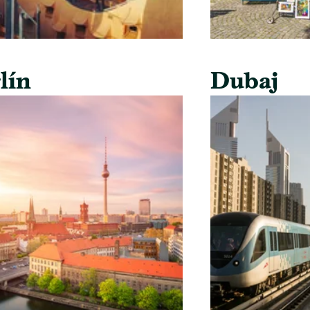
lín
Dubaj