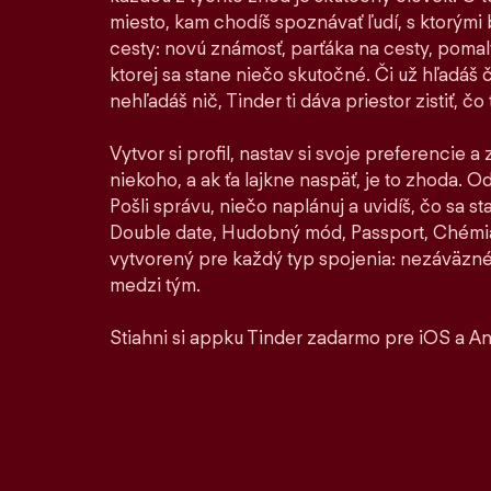
miesto, kam chodíš spoznávať ľudí, s ktorými by
cesty: novú známosť, parťáka na cesty, pomaly 
ktorej sa stane niečo skutočné. Či už hľadáš 
nehľadáš nič, Tinder ti dáva priestor zistiť, čo t
Vytvor si profil, nastav si svoje preferencie a
niekoho, a ak ťa lajkne naspäť, je to zhoda. Od 
Pošli správu, niečo naplánuj a uvidíš, čo sa 
Double date, Hudobný mód, Passport, Chémia
vytvorený pre každý typ spojenia: nezáväzné
medzi tým.
Stiahni si appku Tinder zadarmo pre iOS a An