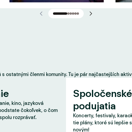
 ostatnými členmi komunity. Tu je pár najčastejších aktiví
ie
Spoločenské
podujatia
nie, kino, jazyková
podstate čokoľvek, o čom
Koncerty, festivaly, karao
spolu rozprávať.
tie plány, ktoré sú lepšie 
novým!