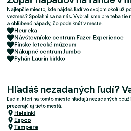
d
Najlepšie miesto, kde nájdeš ľudí vo svojom okolí už p
e
vezmeš? Spoľahni sa na nás. Vybrali sme pre teba tie 
r
a obľúbené nápady, čo podniknúť v meste:
Heureka
Návštevnícke centrum Fazer Experience
Fínske letecké múzeum
Nákupné centrum Jumbo
Pyhän Laurin kirkko
Hľadáš nezadaných ľudí? V
Ľudia, ktorí na tomto mieste hľadajú nezadaných použí
prezerajú aj tieto mestá.
Helsinki
Espoo
Tampere