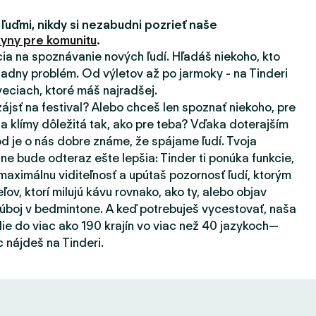
 ľuďmi, nikdy si nezabudni pozrieť naše
yny pre komunitu
.
ácia na spoznávanie nových ľudí. Hľadáš niekoho, kto
adny problém. Od výletov až po jarmoky - na Tinderi
eciach, ktoré máš najradšej.
zájsť na festival? Alebo chceš len spoznať niekoho, pre
a klímy dôležitá tak, ako pre teba? Vďaka doterajším
d je o nás dobre známe, že spájame ľudí. Tvoja
ne bude odteraz ešte lepšia: Tinder ti ponúka funkcie,
aximálnu viditeľnosť a upútaš pozornosť ľudí, ktorým
eľov, ktorí milujú kávu rovnako, ako ty, alebo objav
súboj v bedmintone. A keď potrebuješ vycestovať, naša
ie do viac ako 190 krajín vo viac než 40 jazykoch—
 nájdeš na Tinderi.