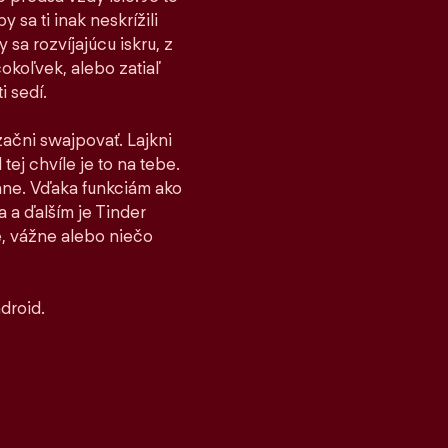
 sa ti inak neskrížili
sa rozvíjajúcu iskru, z
čokoľvek, alebo zatiaľ
i sedí.
 začni swajpovať. Lajkni
tej chvíle je to na tebe.
stane. Vďaka funkciám ako
 a ďalším je Tinder
, vážne alebo niečo
droid.