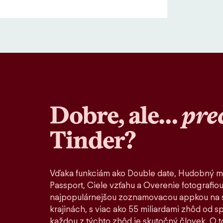
Dobre, ale…
pre
Tinder?
Vďaka funkciám ako Double date, Hudobný m
Passport, Ciele vzťahu a Overenie fotografiou
najpopulárnejšou zoznamovacou appkou na s
krajinách, s viac ako 55 miliardami zhôd od 
každou z týchto zhôd je skutočný človek. O to