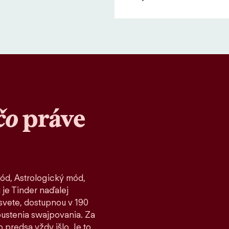
čo
práve
ód, Astrologický mód,
 je Tinder naďalej
vete, dostupnou v 190
spustenia swajpovania. Za
 predsa vždy išlo. Je to