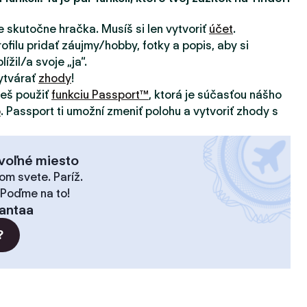
e skutočne hračka. Musíš si len vytvoriť
účet
.
ofilu pridať záujmy/hobby, fotky a popis, aby si
ížil/a svoje „ja“.
ytvárať
zhody
!
žeš použiť
funkciu Passport™
, ktorá je súčasťou nášho
o
. Passport ti umožní zmeniť polohu a vytvoriť zhody s
voľné miesto
om svete. Paríž.
 Poďme na to!
antaa
?