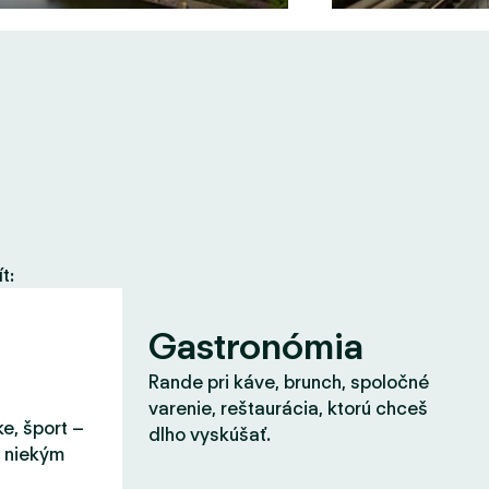
t:
Gastronómia
Rande pri káve, brunch, spoločné
varenie, reštaurácia, ktorú chceš
ke, šport –
dlho vyskúšať.
s niekým