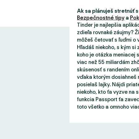
Ak sa plánuješ stretnúť s
Bezpečnostné tipy
a
Pok
Tinder je najlepšia aplik
zdieľa rovnaké záujmy? Ži
môžeš četovať s ľuďmi o v
Hľadáš niekoho, s kým si 
koho je otázka meniacej s
viac než 55 miliardám zhô
skúsenosť s randením onli
vďaka ktorým dosiahneš m
posielaš lajky. Nájdi priat
niekoho, kto ťa vyzve na 
funkcia Passport ťa zaved
toto všetko a omnoho viac