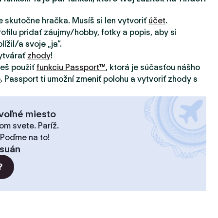
e skutočne hračka. Musíš si len vytvoriť
účet
.
ofilu pridať záujmy/hobby, fotky a popis, aby si
ížil/a svoje „ja“.
ytvárať
zhody
!
žeš použiť
funkciu Passport™
, ktorá je súčasťou nášho
o
. Passport ti umožní zmeniť polohu a vytvoriť zhody s
voľné miesto
om svete. Paríž.
 Poďme na to!
suán
?