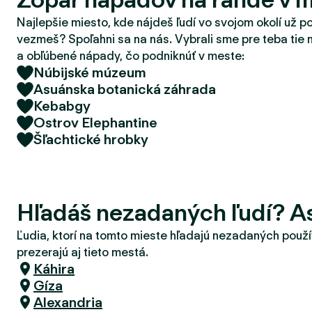
d
Najlepšie miesto, kde nájdeš ľudí vo svojom okolí už p
e
vezmeš? Spoľahni sa na nás. Vybrali sme pre teba tie 
r
a obľúbené nápady, čo podniknúť v meste:
Núbijské múzeum
Asuánska botanická záhrada
Kebabgy
Ostrov Elephantine
Šľachtické hrobky
Hľadáš nezadaných ľudí? A
Ľudia, ktorí na tomto mieste hľadajú nezadaných použí
prezerajú aj tieto mestá.
Káhira
Gíza
Alexandria