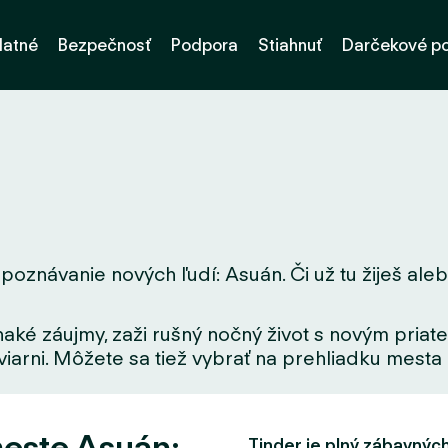
latné
Bezpečnosť
Podpora
Stiahnuť
Darčekové p
poznávanie nových ľudí: Asuán. Či už tu žiješ alebo
aké záujmy, zaži rušný nočný život s novým priate
iarni. Môžete sa tiež vybrať na prehliadku mesta a
meste Asuán:
Tinder je plný zábavných f