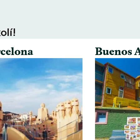
olí!
celona
Buenos A