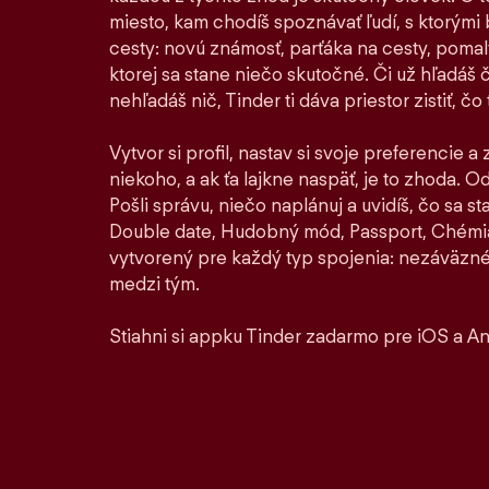
miesto, kam chodíš spoznávať ľudí, s ktorými by
cesty: novú známosť, parťáka na cesty, pomaly 
ktorej sa stane niečo skutočné. Či už hľadáš 
nehľadáš nič, Tinder ti dáva priestor zistiť, čo t
Vytvor si profil, nastav si svoje preferencie a
niekoho, a ak ťa lajkne naspäť, je to zhoda. Od 
Pošli správu, niečo naplánuj a uvidíš, čo sa 
Double date, Hudobný mód, Passport, Chémia
vytvorený pre každý typ spojenia: nezáväzné
medzi tým.
Stiahni si appku Tinder zadarmo pre iOS a An