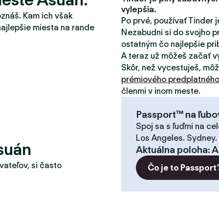
vylepšia.
oznáš. Kam ich však
Po prvé, používať Tinder j
najlepšie miesta na rande
Nezabudni si do svojho pr
ostatným čo najlepšie pribl
A teraz už môžeš začať v
Skôr, než vycestuješ, mô
prémiového predplatnéh
členmi v inom meste.
Passport™ na ľubo
Spoj sa s ľuďmi na cel
Los Angeles. Sydney.
suán
Aktuálna poloha
:
A
vateľov, si často
Čo je to Passport