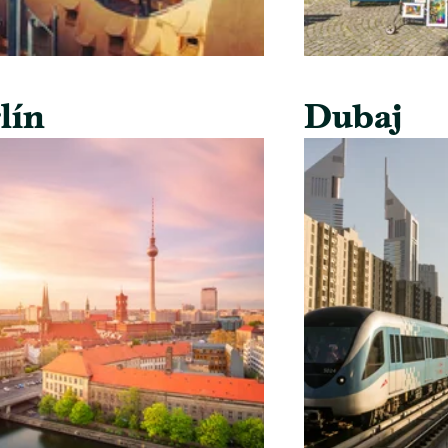
lín
Dubaj