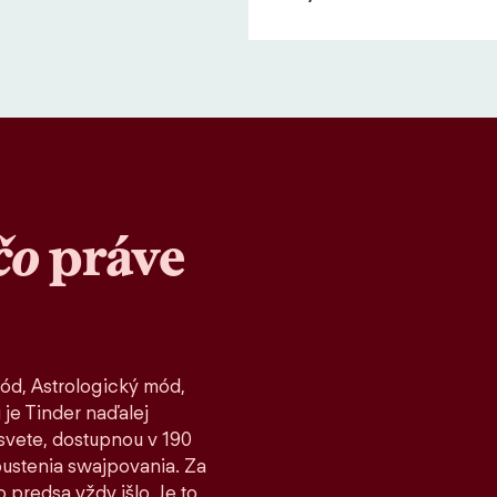
čo
práve
ód, Astrologický mód,
 je Tinder naďalej
vete, dostupnou v 190
spustenia swajpovania. Za
 predsa vždy išlo. Je to