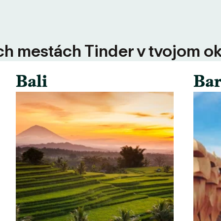
ších mestách Tinder v tvojom ok
Bali
Bar