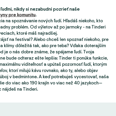
 ľuďmi, nikdy si nezabudni pozrieť naše
yny pre komunitu
.
ácia na spoznávanie nových ľudí. Hľadáš niekoho, kto
adny problém. Od výletov až po jarmoky - na Tinderi
eciach, ktoré máš najradšej.
zájsť na festival? Alebo chceš len spoznať niekoho, pre
a klímy dôležitá tak, ako pre teba? Vďaka doterajším
d je o nás dobre známe, že spájame ľudí. Tvoja
ne bude odteraz ešte lepšia: Tinder ti ponúka funkcie,
aximálnu viditeľnosť a upútaš pozornosť ľudí, ktorým
eľov, ktorí milujú kávu rovnako, ako ty, alebo objav
súboj v bedmintone. A keď potrebuješ vycestovať, naša
ie do viac ako 190 krajín vo viac než 40 jazykoch—
 nájdeš na Tinderi.