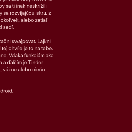
 sa ti inak neskrížili
sa rozvíjajúcu iskru, z
čokoľvek, alebo zatiaľ
i sedí.
 začni swajpovať. Lajkni
tej chvíle je to na tebe.
stane. Vďaka funkciám ako
 a ďalším je Tinder
, vážne alebo niečo
droid.