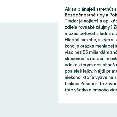
Ak sa plánuješ stretnúť s
Bezpečnostné tipy
a
Pok
Tinder je najlepšia aplik
zdieľa rovnaké záujmy? Ži
môžeš četovať s ľuďmi o v
Hľadáš niekoho, s kým si 
koho je otázka meniacej s
viac než 55 miliardám zhô
skúsenosť s randením onli
vďaka ktorým dosiahneš m
posielaš lajky. Nájdi priat
niekoho, kto ťa vyzve na 
funkcia Passport ťa zaved
toto všetko a omnoho viac