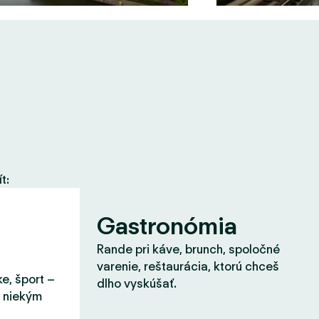
t:
Gastronómia
Rande pri káve, brunch, spoločné
varenie, reštaurácia, ktorú chceš
ke, šport –
dlho vyskúšať.
s niekým