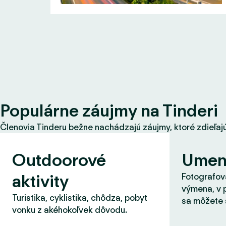
Populárne záujmy na Tinderi
Členovia Tinderu bežne nachádzajú záujmy, ktoré zdieľajú s
Outdoorové
Umen
aktivity
Fotografova
výmena, v 
Turistika, cyklistika, chôdza, pobyt
sa môžete 
vonku z akéhokoľvek dôvodu.