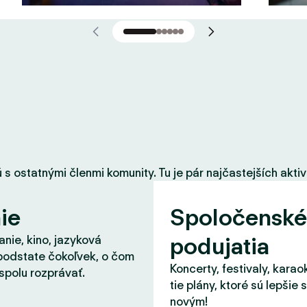
 ostatnými členmi komunity. Tu je pár najčastejších aktiví
ie
Spoločenské
podujatia
nie, kino, jazyková
podstate čokoľvek, o čom
Koncerty, festivaly, karao
spolu rozprávať.
tie plány, ktoré sú lepšie 
novým!