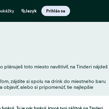
oukážky
Jazyk
Prihlás sa
 plánuješ toto miesto navštíviť, na Tinderi nájdeš
ľom, zájdite si spolu na drink do miestneho baru
 objaviť, alebo si pripomenúť, tie najlepšie
unkcií. Tu je pár funkcií, ktoré tvoj zážitok na Tinderi