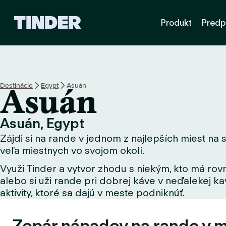
D
Produkt
Predp
o
m
o
v
s
k
Destinácie
Egypt
Asuán
Asuán
á
o
b
Asuán, Egypt
r
Zájdi si na rande v jednom z najlepších miest na s
a
z
veľa miestnych vo svojom okolí.
o
Využi Tinder a vytvor zhodu s niekým, kto má rovn
v
alebo si uži rande pri dobrej káve v neďalekej kav
k
a
aktivity, ktoré sa dajú v meste podniknúť.
T
i
Zopár nápadov na rande v 
n