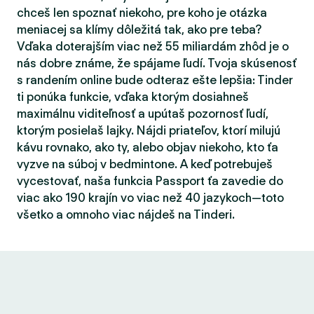
chceš len spoznať niekoho, pre koho je otázka
meniacej sa klímy dôležitá tak, ako pre teba?
Vďaka doterajším viac než 55 miliardám zhôd je o
nás dobre známe, že spájame ľudí. Tvoja skúsenosť
s randením online bude odteraz ešte lepšia: Tinder
ti ponúka funkcie, vďaka ktorým dosiahneš
maximálnu viditeľnosť a upútaš pozornosť ľudí,
ktorým posielaš lajky. Nájdi priateľov, ktorí milujú
kávu rovnako, ako ty, alebo objav niekoho, kto ťa
vyzve na súboj v bedmintone. A keď potrebuješ
vycestovať, naša funkcia Passport ťa zavedie do
viac ako 190 krajín vo viac než 40 jazykoch—toto
všetko a omnoho viac nájdeš na Tinderi.