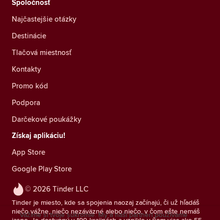
Spoločnosť
Najčastejšie otázky
Destinácie
Tlačová miestnosť
Kontakty
Promo kód
Podpora
Darčekové poukážky
Získaj aplikáciu!
App Store
Google Play Store
© 2026 Tinder LLC
Tinder je miesto, kde sa spojenia naozaj začínajú, či už hľadáš
niečo vážne, niečo nezáväzné alebo niečo, v čom ešte nemáš
Vážime si tvoje súkromie. My a naši partneri používame