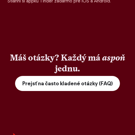
Stiahni si appku Tinder zadarmo pre iOS a Android.
Máš otázky? Každý má
aspoň
jednu.
Prejsť na často kladené otázky (FAQ)