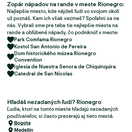
Zopár nápadov na rande v meste Rionegro:
d
e
Najlepšie miesto, kde nájdeš ľudí vo svojom okolí
r
už poznáš. Kam ich však vezmeš? Spoľahni sa na
nás. Vybrali sme pre teba tie najlepšie miesta na
rande a obľúbené nápady, čo podniknúť v meste:
Park Comfama Rionegro
Kostol San Antonio de Pereira
Dom historického múzea Rionegro
Convention
Iglesia de Nuestra Senora de Chiquinquira
Catedral de San Nicolas
Hľadáš nezadaných ľudí? Rionegro
Ľudia, ktorí na tomto mieste hľadajú nezadaných
používateľov, si často prezerajú aj tieto mestá.
Bogota
Medellín