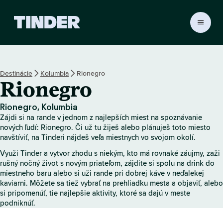
D
o
m
o
v
Destinácie
Kolumbia
Rionegro
s
Rionegro
k
á
o
Rionegro, Kolumbia
b
Zájdi si na rande v jednom z najlepších miest na spoznávanie
r
nových ľudí: Rionegro. Či už tu žiješ alebo plánuješ toto miesto
a
navštíviť, na Tinderi nájdeš veľa miestnych vo svojom okolí.
z
Využi Tinder a vytvor zhodu s niekým, kto má rovnaké záujmy, zaži
o
rušný nočný život s novým priateľom, zájdite si spolu na drink do
v
miestneho baru alebo si uži rande pri dobrej káve v neďalekej
k
kaviarni. Môžete sa tiež vybrať na prehliadku mesta a objaviť, alebo
a
si pripomenúť, tie najlepšie aktivity, ktoré sa dajú v meste
T
podniknúť.
i
n