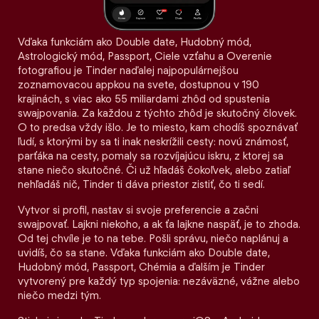
Vďaka funkciám ako Double date, Hudobný mód,
Astrologický mód, Passport, Ciele vzťahu a Overenie
fotografiou je Tinder naďalej najpopulárnejšou
zoznamovacou appkou na svete, dostupnou v 190
krajinách, s viac ako 55 miliardami zhôd od spustenia
swajpovania. Za každou z týchto zhôd je skutočný človek.
O to predsa vždy išlo. Je to miesto, kam chodíš spoznávať
ľudí, s ktorými by sa ti inak neskrížili cesty: novú známosť,
parťáka na cesty, pomaly sa rozvíjajúcu iskru, z ktorej sa
stane niečo skutočné. Či už hľadáš čokoľvek, alebo zatiaľ
nehľadáš nič, Tinder ti dáva priestor zistiť, čo ti sedí.
Vytvor si profil, nastav si svoje preferencie a začni
swajpovať. Lajkni niekoho, a ak ťa lajkne naspäť, je to zhoda.
Od tej chvíle je to na tebe. Pošli správu, niečo naplánuj a
uvidíš, čo sa stane. Vďaka funkciám ako Double date,
Hudobný mód, Passport, Chémia a ďalším je Tinder
vytvorený pre každý typ spojenia: nezáväzné, vážne alebo
niečo medzi tým.