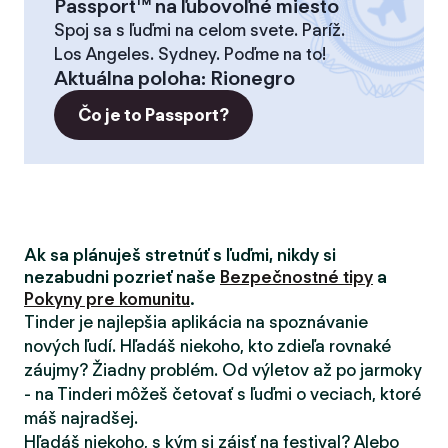
Passport™ na ľubovoľné miesto
Spoj sa s ľuďmi na celom svete. Paríž.
Los Angeles. Sydney. Poďme na to!
Aktuálna poloha
:
Rionegro
Čo je to Passport?
Ak sa plánuješ stretnúť s ľuďmi, nikdy si
nezabudni pozrieť naše
Bezpečnostné tipy
a
Pokyny pre komunitu
.
Tinder je najlepšia aplikácia na spoznávanie
nových ľudí. Hľadáš niekoho, kto zdieľa rovnaké
záujmy? Žiadny problém. Od výletov až po jarmoky
- na Tinderi môžeš četovať s ľuďmi o veciach, ktoré
máš najradšej.
Hľadáš niekoho, s kým si zájsť na festival? Alebo