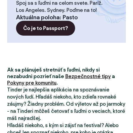
Spoj sa s ľuďmi na celom svete. Paríž.
Los Angeles. Sydney. Poďme na to!
Aktuálna poloha
:
Pasto
Čo je to Passport?
Ak sa plánuješ stretnúť s ľuďmi, nikdy si
nezabudni pozrieť naše
Bezpečnostné tipy
a
Pokyny pre komunitu
.
Tinder je najlepšia aplikácia na spoznávanie
nových ľudí. Hľadáš niekoho, kto zdieľa rovnaké
záujmy? Žiadny problém. Od výletov až po jarmoky
- na Tinderi môžeš četovať s ľuďmi o veciach, ktoré
máš najradšej.
Hľadáš niekoho, s kým si zájsť na festival? Alebo
chceš len spoznať niekoho, pre koho je otázka