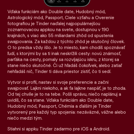
Vďaka funkciám ako Double date, Hudobný mód,
Astrologický mód, Passport, Ciele vzťahu a Overenie
fotografiou je Tinder naďalej najpopulárnejšou
zoznamovacou appkou na svete, dostupnou v 190
krajinách, s viac ako 55 miliardami zhôd od spustenia
swajpovania. Za každou z týchto zhôd je skutočný človek.
O to predsa vždy išlo. Je to miesto, kam chodíš spoznávať
ľudí, s ktorými by sa ti inak neskrížili cesty: novú známosť,
parťáka na cesty, pomaly sa rozvíjajúcu iskru, z ktorej sa
stane niečo skutočné. Či už hľadáš čokoľvek, alebo zatiaľ
nehľadáš nič, Tinder ti dáva priestor zistiť, čo ti sedí.
Vytvor si profil, nastav si svoje preferencie a začni
swajpovať. Lajkni niekoho, a ak ťa lajkne naspäť, je to zhoda.
Od tej chvíle je to na tebe. Pošli správu, niečo naplánuj a
uvidíš, čo sa stane. Vďaka funkciám ako Double date,
Hudobný mód, Passport, Chémia a ďalším je Tinder
vytvorený pre každý typ spojenia: nezáväzné, vážne alebo
niečo medzi tým.
Stiahni si appku Tinder zadarmo pre iOS a Android.