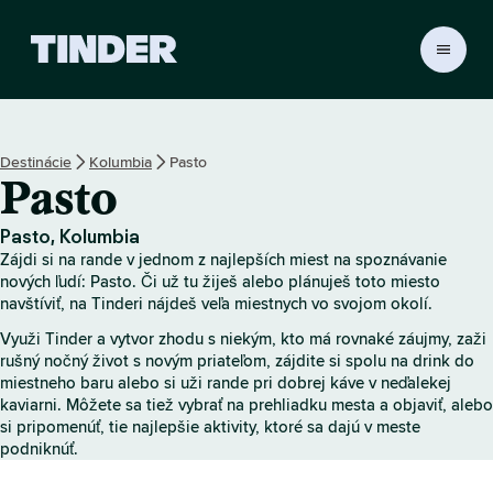
D
o
m
o
v
Destinácie
Kolumbia
Pasto
s
Pasto
k
á
o
Pasto, Kolumbia
b
Zájdi si na rande v jednom z najlepších miest na spoznávanie
r
nových ľudí: Pasto. Či už tu žiješ alebo plánuješ toto miesto
a
navštíviť, na Tinderi nájdeš veľa miestnych vo svojom okolí.
z
Využi Tinder a vytvor zhodu s niekým, kto má rovnaké záujmy, zaži
o
rušný nočný život s novým priateľom, zájdite si spolu na drink do
v
miestneho baru alebo si uži rande pri dobrej káve v neďalekej
k
kaviarni. Môžete sa tiež vybrať na prehliadku mesta a objaviť, alebo
a
si pripomenúť, tie najlepšie aktivity, ktoré sa dajú v meste
T
podniknúť.
i
n