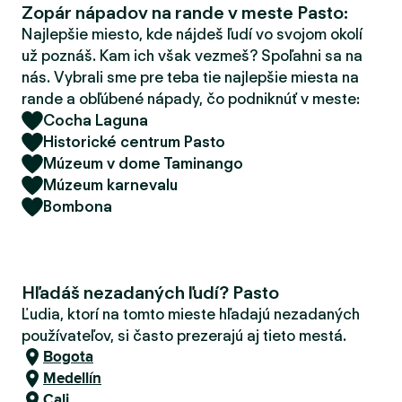
Zopár nápadov na rande v meste Pasto:
d
e
Najlepšie miesto, kde nájdeš ľudí vo svojom okolí
r
už poznáš. Kam ich však vezmeš? Spoľahni sa na
nás. Vybrali sme pre teba tie najlepšie miesta na
rande a obľúbené nápady, čo podniknúť v meste:
Cocha Laguna
Historické centrum Pasto
Múzeum v dome Taminango
Múzeum karnevalu
Bombona
Hľadáš nezadaných ľudí? Pasto
Ľudia, ktorí na tomto mieste hľadajú nezadaných
používateľov, si často prezerajú aj tieto mestá.
Bogota
Medellín
Cali