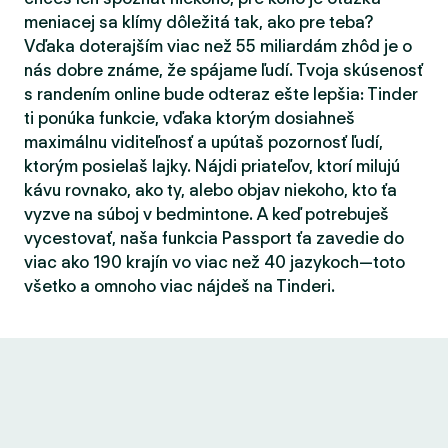
meniacej sa klímy dôležitá tak, ako pre teba?
Vďaka doterajším viac než 55 miliardám zhôd je o
nás dobre známe, že spájame ľudí. Tvoja skúsenosť
s randením online bude odteraz ešte lepšia: Tinder
ti ponúka funkcie, vďaka ktorým dosiahneš
maximálnu viditeľnosť a upútaš pozornosť ľudí,
ktorým posielaš lajky. Nájdi priateľov, ktorí milujú
kávu rovnako, ako ty, alebo objav niekoho, kto ťa
vyzve na súboj v bedmintone. A keď potrebuješ
vycestovať, naša funkcia Passport ťa zavedie do
viac ako 190 krajín vo viac než 40 jazykoch—toto
všetko a omnoho viac nájdeš na Tinderi.