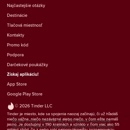
Najčastejšie otázky
Destinácie
Tlačová miestnosť
Kontakty
Promo kód
Podpora
Darčekové poukážky
Získaj aplikáciu!
App Store
Google Play Store
© 2026 Tinder LLC
Tinder je miesto, kde sa spojenia naozaj začínajú, či už hľadáš
niečo vážne, niečo nezáväzné alebo niečo, v čom ešte nemáš
Vážime si tvoje súkromie. My a naši partneri používame
jasno. Je dostupný v 190 krajinách a vzniklo v ňom viac ako 55
nástroje na meranie a sledovanie návštevnosti webových
miliárd zhôd, čo z neho robí najpopulárnejšiu zoznamovaciu