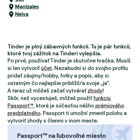
Manizales
Neiva
Tinder je plný zábavných funkcií. Tu je pár funkcií,
ktoré tvoj zážitok na Tinderi vylepšia.
Po prvé, používať Tinder je skutočne hračka. Musíš
si len vytvoriť
účet
. Nezabudni si do svojho profilu
pridať záujmy/hobby, fotky a popis, aby si
ostatným čo najlepšie priblížil/a svoje „ja“.
A teraz už môžeš začať vytvárať
zhody
!
Skôr, než vycestuješ, môžeš použiť
funkciu
Passport™
, ktorá je súčasťou nášho
prémiového
predplatného
. Passport ti umožní zmeniť polohu a
vytvoriť zhody s členmi v inom meste.
Passport™ na ľubovoľné miesto