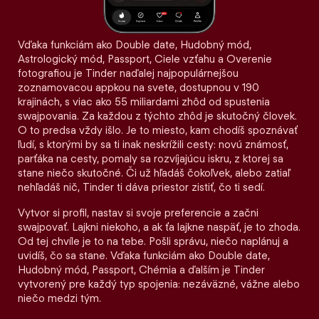
Vďaka funkciám ako Double date, Hudobný mód,
Astrologický mód, Passport, Ciele vzťahu a Overenie
fotografiou je Tinder naďalej najpopulárnejšou
zoznamovacou appkou na svete, dostupnou v 190
krajinách, s viac ako 55 miliardami zhôd od spustenia
swajpovania. Za každou z týchto zhôd je skutočný človek.
O to predsa vždy išlo. Je to miesto, kam chodíš spoznávať
ľudí, s ktorými by sa ti inak neskrížili cesty: novú známosť,
parťáka na cesty, pomaly sa rozvíjajúcu iskru, z ktorej sa
stane niečo skutočné. Či už hľadáš čokoľvek, alebo zatiaľ
nehľadáš nič, Tinder ti dáva priestor zistiť, čo ti sedí.
Vytvor si profil, nastav si svoje preferencie a začni
swajpovať. Lajkni niekoho, a ak ťa lajkne naspäť, je to zhoda.
Od tej chvíle je to na tebe. Pošli správu, niečo naplánuj a
uvidíš, čo sa stane. Vďaka funkciám ako Double date,
Hudobný mód, Passport, Chémia a ďalším je Tinder
vytvorený pre každý typ spojenia: nezáväzné, vážne alebo
niečo medzi tým.