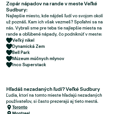
Zopár nápadov na rande v meste Veľké
d
Sudbury:
e
r
Najlepšie miesto, kde nájdeš ľudí vo svojom okolí
už poznáš. Kam ich však vezmeš? Spoľahni sa na
nás. Vybrali sme pre teba tie najlepšie miesta na
rande a obľúbené nápady, čo podniknúť v meste:
Veľký nikel
Dynamická Zem
Bell Park
Múzeum múčnych mlynov
Inco Superstack
Hľadáš nezadaných ľudí? Veľké Sudbury
Ľudia, ktorí na tomto mieste hľadajú nezadaných
používateľov, si často prezerajú aj tieto mestá.
Toronto
Montreal