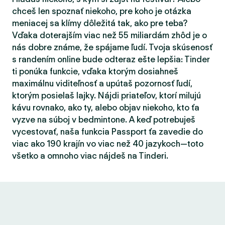
chceš len spoznať niekoho, pre koho je otázka
meniacej sa klímy dôležitá tak, ako pre teba?
Vďaka doterajším viac než 55 miliardám zhôd je o
nás dobre známe, že spájame ľudí. Tvoja skúsenosť
s randením online bude odteraz ešte lepšia: Tinder
ti ponúka funkcie, vďaka ktorým dosiahneš
maximálnu viditeľnosť a upútaš pozornosť ľudí,
ktorým posielaš lajky. Nájdi priateľov, ktorí milujú
kávu rovnako, ako ty, alebo objav niekoho, kto ťa
vyzve na súboj v bedmintone. A keď potrebuješ
vycestovať, naša funkcia Passport ťa zavedie do
viac ako 190 krajín vo viac než 40 jazykoch—toto
všetko a omnoho viac nájdeš na Tinderi.