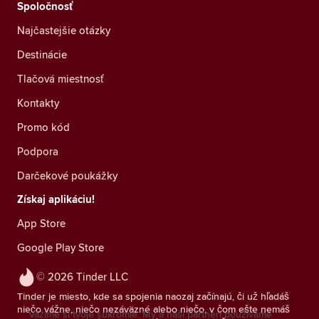
Spoločnosť
Najčastejšie otázky
Destinácie
Tlačová miestnosť
Kontakty
Promo kód
Podpora
Darčekové poukážky
Získaj aplikáciu!
App Store
Google Play Store
© 2026 Tinder LLC
Tinder je miesto, kde sa spojenia naozaj začínajú, či už hľadáš
niečo vážne, niečo nezáväzné alebo niečo, v čom ešte nemáš
Vážime si tvoje súkromie. My a naši partneri používame