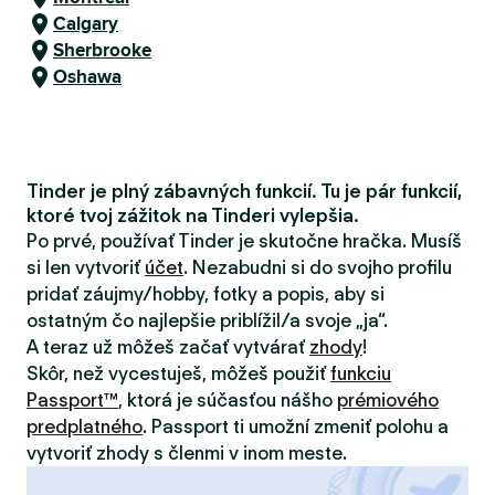
Calgary
Sherbrooke
Oshawa
Tinder je plný zábavných funkcií. Tu je pár funkcií,
ktoré tvoj zážitok na Tinderi vylepšia.
Po prvé, používať Tinder je skutočne hračka. Musíš
si len vytvoriť
účet
. Nezabudni si do svojho profilu
pridať záujmy/hobby, fotky a popis, aby si
ostatným čo najlepšie priblížil/a svoje „ja“.
A teraz už môžeš začať vytvárať
zhody
!
Skôr, než vycestuješ, môžeš použiť
funkciu
Passport™
, ktorá je súčasťou nášho
prémiového
predplatného
. Passport ti umožní zmeniť polohu a
vytvoriť zhody s členmi v inom meste.