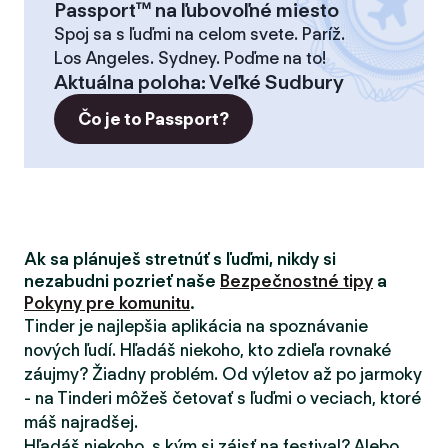
Passport™ na ľubovoľné miesto
Spoj sa s ľuďmi na celom svete. Paríž.
Los Angeles. Sydney. Poďme na to!
Aktuálna poloha
:
Veľké Sudbury
Čo je to Passport?
Ak sa plánuješ stretnúť s ľuďmi, nikdy si
nezabudni pozrieť naše
Bezpečnostné tipy
a
Pokyny pre komunitu
.
Tinder je najlepšia aplikácia na spoznávanie
nových ľudí. Hľadáš niekoho, kto zdieľa rovnaké
záujmy? Žiadny problém. Od výletov až po jarmoky
- na Tinderi môžeš četovať s ľuďmi o veciach, ktoré
máš najradšej.
Hľadáš niekoho, s kým si zájsť na festival? Alebo