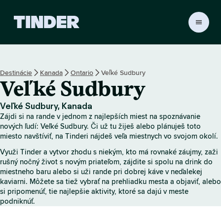
D
o
m
o
v
Destinácie
Kanada
Ontario
Veľké Sudbury
s
Veľké Sudbury
k
á
o
Veľké Sudbury, Kanada
b
Zájdi si na rande v jednom z najlepších miest na spoznávanie
r
nových ľudí: Veľké Sudbury. Či už tu žiješ alebo plánuješ toto
a
miesto navštíviť, na Tinderi nájdeš veľa miestnych vo svojom okolí.
z
Využi Tinder a vytvor zhodu s niekým, kto má rovnaké záujmy, zaži
o
rušný nočný život s novým priateľom, zájdite si spolu na drink do
v
miestneho baru alebo si uži rande pri dobrej káve v neďalekej
k
kaviarni. Môžete sa tiež vybrať na prehliadku mesta a objaviť, alebo
a
si pripomenúť, tie najlepšie aktivity, ktoré sa dajú v meste
T
podniknúť.
i
n