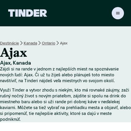
D
o
m
o
v
Destinácie
Kanada
Ontario
Ajax
s
Ajax
k
á
o
Ajax, Kanada
b
Zájdi si na rande v jednom z najlepších miest na spoznávanie
r
nových ľudí: Ajax. Či už tu žiješ alebo plánuješ toto miesto
a
navštíviť, na Tinderi nájdeš veľa miestnych vo svojom okolí.
z
Využi Tinder a vytvor zhodu s niekým, kto má rovnaké záujmy, zaži
o
rušný nočný život s novým priateľom, zájdite si spolu na drink do
v
miestneho baru alebo si uži rande pri dobrej káve v neďalekej
k
kaviarni. Môžete sa tiež vybrať na prehliadku mesta a objaviť, alebo
a
si pripomenúť, tie najlepšie aktivity, ktoré sa dajú v meste
T
podniknúť.
i
n