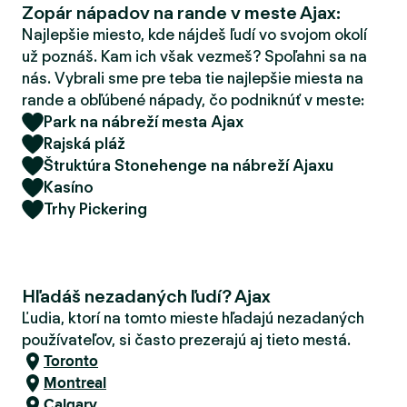
Zopár nápadov na rande v meste Ajax:
d
e
Najlepšie miesto, kde nájdeš ľudí vo svojom okolí
r
už poznáš. Kam ich však vezmeš? Spoľahni sa na
nás. Vybrali sme pre teba tie najlepšie miesta na
rande a obľúbené nápady, čo podniknúť v meste:
Park na nábreží mesta Ajax
Rajská pláž
Štruktúra Stonehenge na nábreží Ajaxu
Kasíno
Trhy Pickering
Hľadáš nezadaných ľudí? Ajax
Ľudia, ktorí na tomto mieste hľadajú nezadaných
používateľov, si často prezerajú aj tieto mestá.
Toronto
Montreal
Calgary