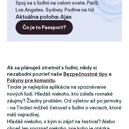
Spoj sa s ľuďmi na celom svete. Paríž.
Los Angeles. Sydney. Poďme na to!
Aktuálna poloha
:
Ajax
Čo je to Passport?
Ak sa plánuješ stretnúť s ľuďmi, nikdy si
nezabudni pozrieť naše
Bezpečnostné tipy
a
Pokyny pre komunitu
.
Tinder je najlepšia aplikácia na spoznávanie
nových ľudí. Hľadáš niekoho, kto zdieľa rovnaké
záujmy? Žiadny problém. Od výletov až po jarmoky
- na Tinderi môžeš četovať s ľuďmi o veciach, ktoré
máš najradšej.
Hľadáš niekoho, s kým si zájsť na festival? Alebo
chceš len spoznať niekoho, pre koho je otázka