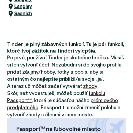
Langley
Saanich
Tinder je plný zábavných funkcií. Tu je pár funkcií,
ktoré tvoj zážitok na Tinderi vylepšia.
Po prvé, používať Tinder je skutočne hračka. Musíš
si len vytvoriť
účet
. Nezabudni si do svojho profilu
pridať záujmy/hobby, fotky a popis, aby si
ostatným čo najlepšie priblížil/a svoje „ja“.
A teraz už môžeš začať vytvárať
zhody
!
Skôr, než vycestuješ, môžeš použiť
funkciu
Passport™
, ktorá je súčasťou nášho
prémiového
predplatného
. Passport ti umožní zmeniť polohu a
vytvoriť zhody s členmi v inom meste.
Passport™ na ľubovoľné miesto