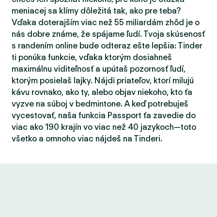
meniacej sa klímy dôležitá tak, ako pre teba?
Vďaka doterajším viac než 55 miliardám zhôd je o
nás dobre známe, že spájame ľudí. Tvoja skúsenosť
s randením online bude odteraz ešte lepšia: Tinder
ti ponúka funkcie, vďaka ktorým dosiahneš
maximálnu viditeľnosť a upútaš pozornosť ľudí,
ktorým posielaš lajky. Nájdi priateľov, ktorí milujú
kávu rovnako, ako ty, alebo objav niekoho, kto ťa
vyzve na súboj v bedmintone. A keď potrebuješ
vycestovať, naša funkcia Passport ťa zavedie do
viac ako 190 krajín vo viac než 40 jazykoch—toto
všetko a omnoho viac nájdeš na Tinderi.