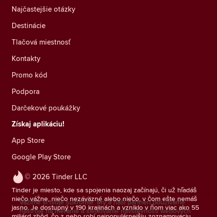
Najčastejšie otázky
Destinácie
Tlačová miestnosť
Kontakty
Promo kód
Podpora
Darčekové poukážky
Získaj aplikáciu!
App Store
Google Play Store
© 2026 Tinder LLC
Tinder je miesto, kde sa spojenia naozaj začínajú, či už hľadáš
niečo vážne, niečo nezáväzné alebo niečo, v čom ešte nemáš
Vážime si tvoje súkromie. My a naši partneri používame
jasno. Je dostupný v 190 krajinách a vzniklo v ňom viac ako 55
nástroje na meranie a sledovanie návštevnosti webových
miliárd zhôd, čo z neho robí najpopulárnejšiu zoznamovaciu