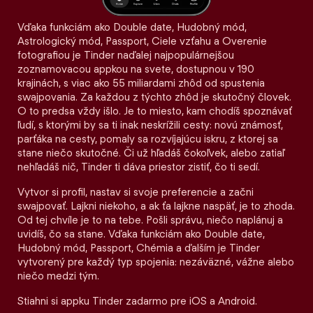
Vďaka funkciám ako Double date, Hudobný mód,
Astrologický mód, Passport, Ciele vzťahu a Overenie
fotografiou je Tinder naďalej najpopulárnejšou
zoznamovacou appkou na svete, dostupnou v 190
krajinách, s viac ako 55 miliardami zhôd od spustenia
swajpovania. Za každou z týchto zhôd je skutočný človek.
O to predsa vždy išlo. Je to miesto, kam chodíš spoznávať
ľudí, s ktorými by sa ti inak neskrížili cesty: novú známosť,
parťáka na cesty, pomaly sa rozvíjajúcu iskru, z ktorej sa
stane niečo skutočné. Či už hľadáš čokoľvek, alebo zatiaľ
nehľadáš nič, Tinder ti dáva priestor zistiť, čo ti sedí.
Vytvor si profil, nastav si svoje preferencie a začni
swajpovať. Lajkni niekoho, a ak ťa lajkne naspäť, je to zhoda.
Od tej chvíle je to na tebe. Pošli správu, niečo naplánuj a
uvidíš, čo sa stane. Vďaka funkciám ako Double date,
Hudobný mód, Passport, Chémia a ďalším je Tinder
vytvorený pre každý typ spojenia: nezáväzné, vážne alebo
niečo medzi tým.
Stiahni si appku Tinder zadarmo pre iOS a Android.