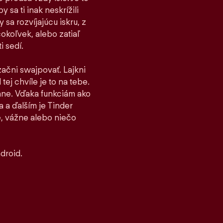
 sa ti inak neskrížili
sa rozvíjajúcu iskru, z
čokoľvek, alebo zatiaľ
i sedí.
 začni swajpovať. Lajkni
tej chvíle je to na tebe.
stane. Vďaka funkciám ako
 a ďalším je Tinder
, vážne alebo niečo
droid.