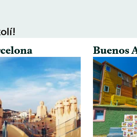
olí!
celona
Buenos A