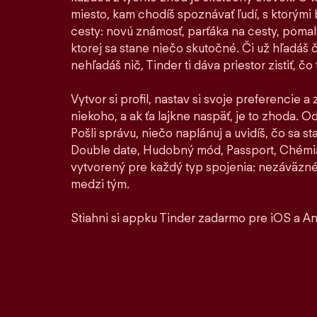
miesto, kam chodíš spoznávať ľudí, s ktorými by
cesty: novú známosť, parťáka na cesty, pomaly 
ktorej sa stane niečo skutočné. Či už hľadáš 
nehľadáš nič, Tinder ti dáva priestor zistiť, čo t
Vytvor si profil, nastav si svoje preferencie a
niekoho, a ak ťa lajkne naspäť, je to zhoda. Od 
Pošli správu, niečo naplánuj a uvidíš, čo sa 
Double date, Hudobný mód, Passport, Chémia
vytvorený pre každý typ spojenia: nezáväzné
medzi tým.
Stiahni si appku Tinder zadarmo pre iOS a An