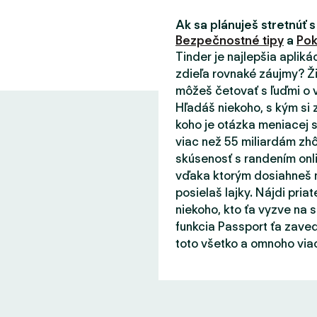
Ak sa plánuješ stretnúť s
Bezpečnostné tipy
a
Pok
Tinder je najlepšia aplik
zdieľa rovnaké záujmy? Ži
môžeš četovať s ľuďmi o v
Hľadáš niekoho, s kým si 
koho je otázka meniacej s
viac než 55 miliardám zhô
skúsenosť s randením onli
vďaka ktorým dosiahneš m
posielaš lajky. Nájdi priat
niekoho, kto ťa vyzve na 
funkcia Passport ťa zaved
toto všetko a omnoho viac