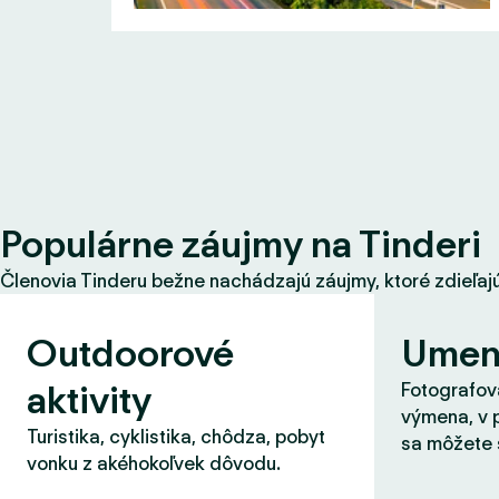
Populárne záujmy na Tinderi
Členovia Tinderu bežne nachádzajú záujmy, ktoré zdieľajú s
Outdoorové
Umen
aktivity
Fotografova
výmena, v 
Turistika, cyklistika, chôdza, pobyt
sa môžete 
vonku z akéhokoľvek dôvodu.