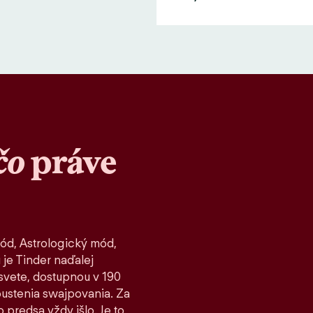
čo
práve
ód, Astrologický mód,
 je Tinder naďalej
vete, dostupnou v 190
spustenia swajpovania. Za
 predsa vždy išlo. Je to