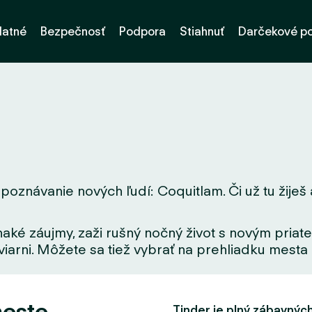
latné
Bezpečnosť
Podpora
Stiahnuť
Darčekové p
poznávanie nových ľudí: Coquitlam. Či už tu žiješ a
aké záujmy, zaži rušný nočný život s novým priate
iarni. Môžete sa tiež vybrať na prehliadku mesta a
meste
Tinder je plný zábavných f