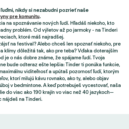
 ľuďmi, nikdy si nezabudni pozrieť naše
yny pre komunitu
.
ácia na spoznávanie nových ľudí. Hľadáš niekoho, kto
adny problém. Od výletov až po jarmoky - na Tinderi
eciach, ktoré máš najradšej.
zájsť na festival? Alebo chceš len spoznať niekoho, pre
a klímy dôležitá tak, ako pre teba? Vďaka doterajším
d je o nás dobre známe, že spájame ľudí. Tvoja
ne bude odteraz ešte lepšia: Tinder ti ponúka funkcie,
aximálnu viditeľnosť a upútaš pozornosť ľudí, ktorým
eľov, ktorí milujú kávu rovnako, ako ty, alebo objav
súboj v bedmintone. A keď potrebuješ vycestovať, naša
ie do viac ako 190 krajín vo viac než 40 jazykoch—
 nájdeš na Tinderi.