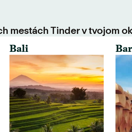
ších mestách Tinder v tvojom ok
Bali
Bar