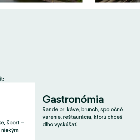
t:
Gastronómia
Rande pri káve, brunch, spoločné
varenie, reštaurácia, ktorú chceš
ke, šport –
dlho vyskúšať.
s niekým