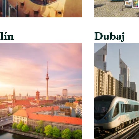
lín
Dubaj