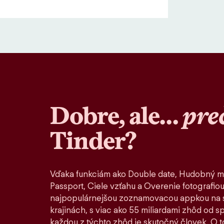
Dobre, ale…
pre
Tinder?
Vďaka funkciám ako Double date, Hudobný m
Passport, Ciele vzťahu a Overenie fotografiou
najpopulárnejšou zoznamovacou appkou na s
krajinách, s viac ako 55 miliardami zhôd od 
každou z týchto zhôd je skutočný človek. O to