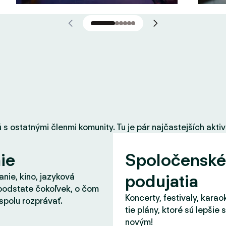
 ostatnými členmi komunity. Tu je pár najčastejších aktiví
ie
Spoločenské
podujatia
nie, kino, jazyková
podstate čokoľvek, o čom
Koncerty, festivaly, karao
spolu rozprávať.
tie plány, ktoré sú lepšie 
novým!