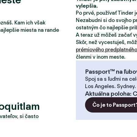
vylepšia.
Po prvé, používať Tinder j
Nezabudni si do svojho pr
oznáš. Kam ich však
ostatným čo najlepšie pribl
najlepšie miesta na rande
A teraz už môžeš začať v
Skôr, než vycestuješ, mô
prémiového predplatnéh
členmi v inom meste.
Passport™ na ľubo
Spoj sa s ľuďmi na cel
Los Angeles. Sydney.
Aktuálna poloha
:
C
oquitlam
Čo je to Passport
vateľov, si často