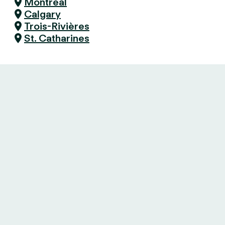
Montreal
Calgary
Trois-Rivières
St. Catharines