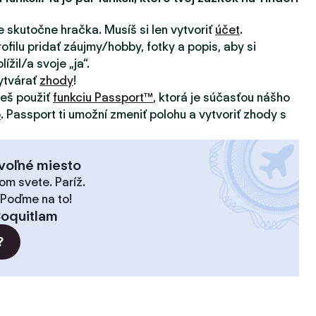
e skutočne hračka. Musíš si len vytvoriť
účet
.
ofilu pridať záujmy/hobby, fotky a popis, aby si
ížil/a svoje „ja“.
ytvárať
zhody
!
žeš použiť
funkciu Passport™
, ktorá je súčasťou nášho
o
. Passport ti umožní zmeniť polohu a vytvoriť zhody s
voľné miesto
om svete. Paríž.
 Poďme na to!
oquitlam
?