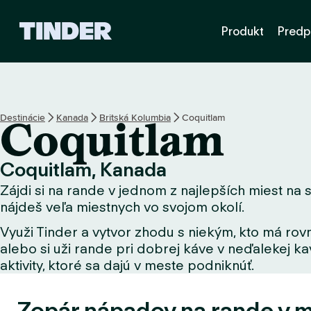
D
Produkt
Predp
o
m
o
v
s
k
Destinácie
Kanada
Britská Kolumbia
Coquitlam
Coquitlam
á
o
b
Coquitlam, Kanada
r
Zájdi si na rande v jednom z najlepších miest na s
a
z
nájdeš veľa miestnych vo svojom okolí.
o
Využi Tinder a vytvor zhodu s niekým, kto má rovn
v
alebo si uži rande pri dobrej káve v neďalekej kav
k
a
aktivity, ktoré sa dajú v meste podniknúť.
T
i
Zopár nápadov na rande v 
n