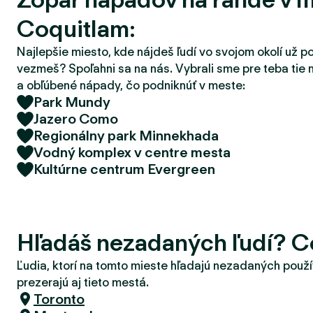
d
Coquitlam:
e
r
Najlepšie miesto, kde nájdeš ľudí vo svojom okolí už p
vezmeš? Spoľahni sa na nás. Vybrali sme pre teba tie 
a obľúbené nápady, čo podniknúť v meste:
Park Mundy
Jazero Como
Regionálny park Minnekhada
Vodný komplex v centre mesta
Kultúrne centrum Evergreen
Hľadáš nezadaných ľudí? C
Ľudia, ktorí na tomto mieste hľadajú nezadaných použí
prezerajú aj tieto mestá.
Toronto