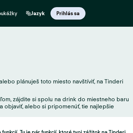
oukážky
Jazyk
Prihlás sa
lebo plánuješ toto miesto navštíviť, na Tinderi
ľom, zájdite si spolu na drink do miestneho baru
 objaviť, alebo si pripomenúť, tie najlepšie
unkcií. Tu je pár funkcií, ktoré tvoj zážitok na Tinderi