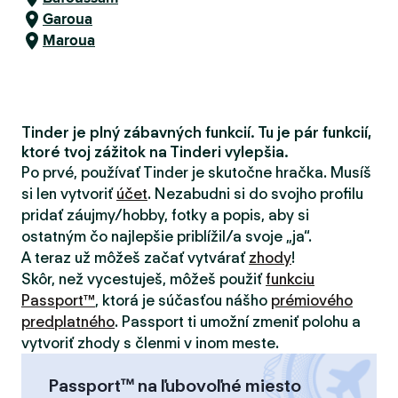
Garoua
Maroua
Tinder je plný zábavných funkcií. Tu je pár funkcií,
ktoré tvoj zážitok na Tinderi vylepšia.
Po prvé, používať Tinder je skutočne hračka. Musíš
si len vytvoriť
účet
. Nezabudni si do svojho profilu
pridať záujmy/hobby, fotky a popis, aby si
ostatným čo najlepšie priblížil/a svoje „ja“.
A teraz už môžeš začať vytvárať
zhody
!
Skôr, než vycestuješ, môžeš použiť
funkciu
Passport™
, ktorá je súčasťou nášho
prémiového
predplatného
. Passport ti umožní zmeniť polohu a
vytvoriť zhody s členmi v inom meste.
Passport™ na ľubovoľné miesto