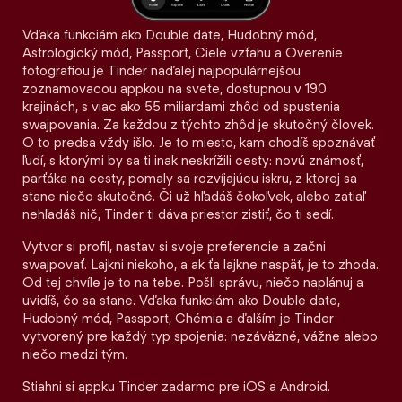
Vďaka funkciám ako Double date, Hudobný mód,
Astrologický mód, Passport, Ciele vzťahu a Overenie
fotografiou je Tinder naďalej najpopulárnejšou
zoznamovacou appkou na svete, dostupnou v 190
krajinách, s viac ako 55 miliardami zhôd od spustenia
swajpovania. Za každou z týchto zhôd je skutočný človek.
O to predsa vždy išlo. Je to miesto, kam chodíš spoznávať
ľudí, s ktorými by sa ti inak neskrížili cesty: novú známosť,
parťáka na cesty, pomaly sa rozvíjajúcu iskru, z ktorej sa
stane niečo skutočné. Či už hľadáš čokoľvek, alebo zatiaľ
nehľadáš nič, Tinder ti dáva priestor zistiť, čo ti sedí.
Vytvor si profil, nastav si svoje preferencie a začni
swajpovať. Lajkni niekoho, a ak ťa lajkne naspäť, je to zhoda.
Od tej chvíle je to na tebe. Pošli správu, niečo naplánuj a
uvidíš, čo sa stane. Vďaka funkciám ako Double date,
Hudobný mód, Passport, Chémia a ďalším je Tinder
vytvorený pre každý typ spojenia: nezáväzné, vážne alebo
niečo medzi tým.
Stiahni si appku Tinder zadarmo pre iOS a Android.