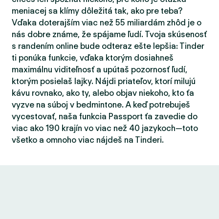
meniacej sa klímy dôležitá tak, ako pre teba?
Vďaka doterajším viac než 55 miliardám zhôd je o
nás dobre známe, že spájame ľudí. Tvoja skúsenosť
s randením online bude odteraz ešte lepšia: Tinder
ti ponúka funkcie, vďaka ktorým dosiahneš
maximálnu viditeľnosť a upútaš pozornosť ľudí,
ktorým posielaš lajky. Nájdi priateľov, ktorí milujú
kávu rovnako, ako ty, alebo objav niekoho, kto ťa
vyzve na súboj v bedmintone. A keď potrebuješ
vycestovať, naša funkcia Passport ťa zavedie do
viac ako 190 krajín vo viac než 40 jazykoch—toto
všetko a omnoho viac nájdeš na Tinderi.