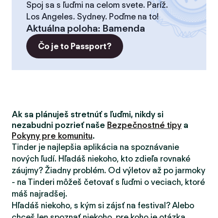
Spoj sa s ľuďmi na celom svete. Paríž.
Los Angeles. Sydney. Poďme na to!
Aktuálna poloha
:
Bamenda
Čo je to Passport?
Ak sa plánuješ stretnúť s ľuďmi, nikdy si
nezabudni pozrieť naše
Bezpečnostné tipy
a
Pokyny pre komunitu
.
Tinder je najlepšia aplikácia na spoznávanie
nových ľudí. Hľadáš niekoho, kto zdieľa rovnaké
záujmy? Žiadny problém. Od výletov až po jarmoky
- na Tinderi môžeš četovať s ľuďmi o veciach, ktoré
máš najradšej.
Hľadáš niekoho, s kým si zájsť na festival? Alebo
chceš len spoznať niekoho, pre koho je otázka