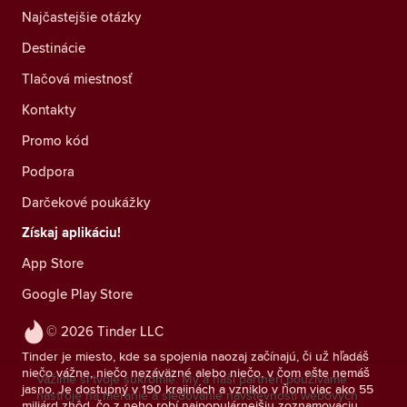
Najčastejšie otázky
Destinácie
Tlačová miestnosť
Kontakty
Promo kód
Podpora
Darčekové poukážky
Získaj aplikáciu!
App Store
Google Play Store
© 2026 Tinder LLC
Tinder je miesto, kde sa spojenia naozaj začínajú, či už hľadáš
niečo vážne, niečo nezáväzné alebo niečo, v čom ešte nemáš
Vážime si tvoje súkromie. My a naši partneri používame
jasno. Je dostupný v 190 krajinách a vzniklo v ňom viac ako 55
nástroje na meranie a sledovanie návštevnosti webových
miliárd zhôd, čo z neho robí najpopulárnejšiu zoznamovaciu