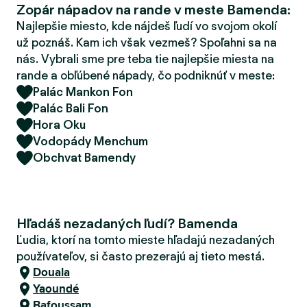
Zopár nápadov na rande v meste Bamenda:
d
e
Najlepšie miesto, kde nájdeš ľudí vo svojom okolí
r
už poznáš. Kam ich však vezmeš? Spoľahni sa na
nás. Vybrali sme pre teba tie najlepšie miesta na
rande a obľúbené nápady, čo podniknúť v meste:
Palác Mankon Fon
Palác Bali Fon
Hora Oku
Vodopády Menchum
Obchvat Bamendy
Hľadáš nezadaných ľudí? Bamenda
Ľudia, ktorí na tomto mieste hľadajú nezadaných
používateľov, si často prezerajú aj tieto mestá.
Douala
Yaoundé
Bafoussam