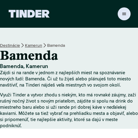
D
o
m
o
v
Destinácie
Kamerun
Bamenda
s
Bamenda
k
á
o
Bamenda, Kamerun
b
Zájdi si na rande v jednom z najlepších miest na spoznávanie
r
nových ľudí: Bamenda. Či už tu žiješ alebo plánuješ toto miesto
a
navštíviť, na Tinderi nájdeš veľa miestnych vo svojom okolí.
z
Využi Tinder a vytvor zhodu s niekým, kto má rovnaké záujmy, zaži
o
rušný nočný život s novým priateľom, zájdite si spolu na drink do
v
miestneho baru alebo si uži rande pri dobrej káve v neďalekej
k
kaviarni. Môžete sa tiež vybrať na prehliadku mesta a objaviť, alebo
a
si pripomenúť, tie najlepšie aktivity, ktoré sa dajú v meste
T
podniknúť.
i
n