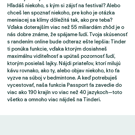
Hľadáš niekoho, s kým si zájsť na festival? Alebo
chceš len spoznať niekoho, pre koho je otázka
meniacej sa klímy dôležitá tak, ako pre teba?
Vďaka doterajším viac než 55 miliardám zhôd je o
nás dobre známe, že spájame ľudí. Tvoja skúsenosť
s randením online bude odteraz ešte lepšia: Tinder
ti ponúka funkcie, vďaka ktorým dosiahneš
maximálnu viditeľnosť a upútaš pozornosť ľudí,
ktorým posielaš lajky. Nájdi priateľov, ktorí milujú
kávu rovnako, ako ty, alebo objav niekoho, kto ťa
vyzve na súboj v bedmintone. A keď potrebuješ
vycestovať, naša funkcia Passport ťa zavedie do
viac ako 190 krajín vo viac než 40 jazykoch—toto
všetko a omnoho viac nájdeš na Tinderi.