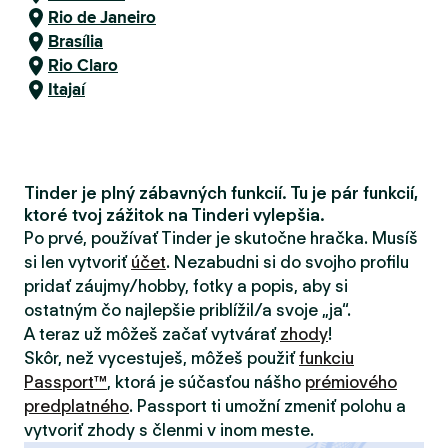
Rio de Janeiro
Brasília
Rio Claro
Itajaí
Tinder je plný zábavných funkcií. Tu je pár funkcií,
ktoré tvoj zážitok na Tinderi vylepšia.
Po prvé, používať Tinder je skutočne hračka. Musíš
si len vytvoriť
účet
. Nezabudni si do svojho profilu
pridať záujmy/hobby, fotky a popis, aby si
ostatným čo najlepšie priblížil/a svoje „ja“.
A teraz už môžeš začať vytvárať
zhody
!
Skôr, než vycestuješ, môžeš použiť
funkciu
Passport™
, ktorá je súčasťou nášho
prémiového
predplatného
. Passport ti umožní zmeniť polohu a
vytvoriť zhody s členmi v inom meste.