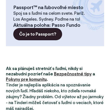
Passport™ na ľubovoľné miesto
Spoj sa s ľuďmi na celom svete. Paríž.
Los Angeles. Sydney. Poďme na to!
Aktuálna poloha
:
Passo Fundo
Čo je to Passport?
Ak sa plánuješ stretnúť s ľuďmi, nikdy si
nezabudni pozrieť naše
Bezpečnostné tipy
a
Pokyny pre komunitu
.
Tinder je najlepšia aplikácia na spoznávanie
nových ľudí. Hľadáš niekoho, kto zdieľa rovnaké
záujmy? Žiadny problém. Od výletov až po jarmoky
- na Tinderi môžeš četovať s ľuďmi o veciach, ktoré
máš najradšej.