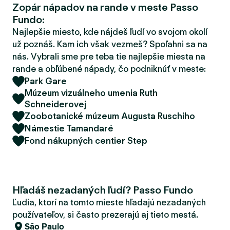
Zopár nápadov na rande v meste Passo
d
Fundo:
e
r
Najlepšie miesto, kde nájdeš ľudí vo svojom okolí
už poznáš. Kam ich však vezmeš? Spoľahni sa na
nás. Vybrali sme pre teba tie najlepšie miesta na
rande a obľúbené nápady, čo podniknúť v meste:
Park Gare
Múzeum vizuálneho umenia Ruth
Schneiderovej
Zoobotanické múzeum Augusta Ruschiho
Námestie Tamandaré
Fond nákupných centier Step
Hľadáš nezadaných ľudí? Passo Fundo
Ľudia, ktorí na tomto mieste hľadajú nezadaných
používateľov, si často prezerajú aj tieto mestá.
São Paulo