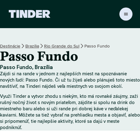
D
o
m
o
v
Destinácie
Brazília
Rio Grande do Sul
Passo Fundo
s
Passo Fundo
k
á
o
Passo Fundo, Brazília
b
Zájdi si na rande v jednom z najlepších miest na spoznávanie
r
nových ľudí: Passo Fundo. Či už tu žiješ alebo plánuješ toto miesto
a
navštíviť, na Tinderi nájdeš veľa miestnych vo svojom okolí.
z
Využi Tinder a vytvor zhodu s niekým, kto má rovnaké záujmy, zaži
o
rušný nočný život s novým priateľom, zájdite si spolu na drink do
v
miestneho baru alebo si uži rande pri dobrej káve v neďalekej
k
kaviarni. Môžete sa tiež vybrať na prehliadku mesta a objaviť, alebo
a
si pripomenúť, tie najlepšie aktivity, ktoré sa dajú v meste
T
podniknúť.
i
n