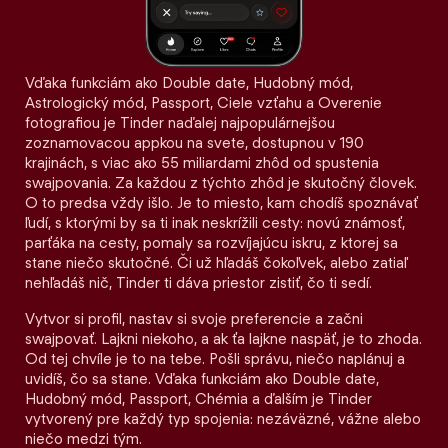
Vďaka funkciám ako Double date, Hudobný mód,
Astrologický mód, Passport, Ciele vzťahu a Overenie
fotografiou je Tinder naďalej najpopulárnejšou
zoznamovacou appkou na svete, dostupnou v 190
krajinách, s viac ako 55 miliardami zhôd od spustenia
swajpovania. Za každou z týchto zhôd je skutočný človek.
O to predsa vždy išlo. Je to miesto, kam chodíš spoznávať
ľudí, s ktorými by sa ti inak neskrížili cesty: novú známosť,
parťáka na cesty, pomaly sa rozvíjajúcu iskru, z ktorej sa
stane niečo skutočné. Či už hľadáš čokoľvek, alebo zatiaľ
nehľadáš nič, Tinder ti dáva priestor zistiť, čo ti sedí.
Vytvor si profil, nastav si svoje preferencie a začni
swajpovať. Lajkni niekoho, a ak ťa lajkne naspäť, je to zhoda.
Od tej chvíle je to na tebe. Pošli správu, niečo naplánuj a
uvidíš, čo sa stane. Vďaka funkciám ako Double date,
Hudobný mód, Passport, Chémia a ďalším je Tinder
vytvorený pre každý typ spojenia: nezáväzné, vážne alebo
niečo medzi tým.