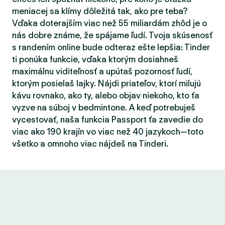
meniacej sa klímy dôležitá tak, ako pre teba?
Vďaka doterajším viac než 55 miliardám zhôd je o
nás dobre známe, že spájame ľudí. Tvoja skúsenosť
s randením online bude odteraz ešte lepšia: Tinder
ti ponúka funkcie, vďaka ktorým dosiahneš
maximálnu viditeľnosť a upútaš pozornosť ľudí,
ktorým posielaš lajky. Nájdi priateľov, ktorí milujú
kávu rovnako, ako ty, alebo objav niekoho, kto ťa
vyzve na súboj v bedmintone. A keď potrebuješ
vycestovať, naša funkcia Passport ťa zavedie do
viac ako 190 krajín vo viac než 40 jazykoch—toto
všetko a omnoho viac nájdeš na Tinderi.