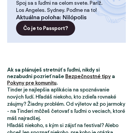
Spoj sa s ľuďmi na celom svete. Paríž.
Los Angeles. Sydney. Poďme na to!
Aktuálna poloha
:
Nilópolis
Čo je to Passport?
Ak sa plánuješ stretnúť s ľuďmi, nikdy si
nezabudni pozrieť naše
Bezpečnostné tipy
a
Pokyny pre komunitu
.
Tinder je najlepšia aplikácia na spoznávanie
nových ľudí. Hľadáš niekoho, kto zdieľa rovnaké
záujmy? Žiadny problém. Od výletov až po jarmoky
- na Tinderi môžeš četovať s ľuďmi o veciach, ktoré
máš najradšej.
Hľadáš niekoho, s kým si zájsť na festival? Alebo
chceš len spoznať niekoho, pre koho je otázka