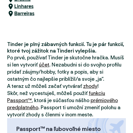
Linhares
Barreiras
Tinder je plný zábavných funkcií. Tu je pár funkcií,
ktoré tvoj zážitok na Tinderi vylepšia.
Po prvé, používať Tinder je skutočne hračka. Musíš
si len vytvoriť
účet
. Nezabudni si do svojho profilu
pridať záujmy/hobby, fotky a popis, aby si
ostatným čo najlepšie priblížil/a svoje „ja“.
A teraz už môžeš začať vytvárať
zhody
!
Skôr, než vycestuješ, môžeš použiť
funkciu
Passport™
, ktorá je súčasťou nášho
prémiového
predplatného
. Passport ti umožní zmeniť polohu a
vytvoriť zhody s členmi v inom meste.
Passport™ na ľubovoľné miesto