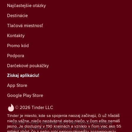
Najčastejšie otázky
Destinácie
Tlačová miestnosť
Kontakty
Promo kód
Podpora
Darčekové poukážky
Získaj aplikáciu!
App Store
Google Play Store
© 2026 Tinder LLC
Tinder je miesto, kde sa spojenia naozaj začínajú, či už hľadáš
niečo vážne, niečo nezáväzné alebo niečo, v čom ešte nemáš
Vážime si tvoje súkromie. My a naši partneri používame
jasno. Je dostupný v 190 krajinách a vzniklo v ňom viac ako 55
nástroje na meranie a sledovanie návštevnosti webových
miliárd zhôd, čo z neho robí najpopulárnejšiu zoznamovaciu