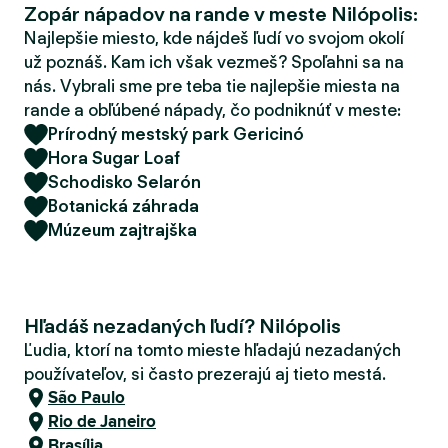
Zopár nápadov na rande v meste Nilópolis:
d
e
Najlepšie miesto, kde nájdeš ľudí vo svojom okolí
r
už poznáš. Kam ich však vezmeš? Spoľahni sa na
nás. Vybrali sme pre teba tie najlepšie miesta na
rande a obľúbené nápady, čo podniknúť v meste:
Prírodný mestský park Gericinó
Hora Sugar Loaf
Schodisko Selarón
Botanická záhrada
Múzeum zajtrajška
Hľadáš nezadaných ľudí? Nilópolis
Ľudia, ktorí na tomto mieste hľadajú nezadaných
používateľov, si často prezerajú aj tieto mestá.
São Paulo
Rio de Janeiro
Brasília