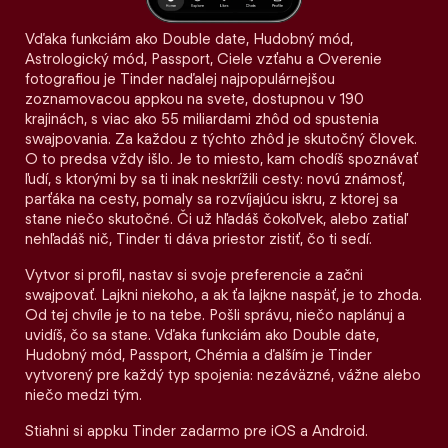
Vďaka funkciám ako Double date, Hudobný mód,
Astrologický mód, Passport, Ciele vzťahu a Overenie
fotografiou je Tinder naďalej najpopulárnejšou
zoznamovacou appkou na svete, dostupnou v 190
krajinách, s viac ako 55 miliardami zhôd od spustenia
swajpovania. Za každou z týchto zhôd je skutočný človek.
O to predsa vždy išlo. Je to miesto, kam chodíš spoznávať
ľudí, s ktorými by sa ti inak neskrížili cesty: novú známosť,
parťáka na cesty, pomaly sa rozvíjajúcu iskru, z ktorej sa
stane niečo skutočné. Či už hľadáš čokoľvek, alebo zatiaľ
nehľadáš nič, Tinder ti dáva priestor zistiť, čo ti sedí.
Vytvor si profil, nastav si svoje preferencie a začni
swajpovať. Lajkni niekoho, a ak ťa lajkne naspäť, je to zhoda.
Od tej chvíle je to na tebe. Pošli správu, niečo naplánuj a
uvidíš, čo sa stane. Vďaka funkciám ako Double date,
Hudobný mód, Passport, Chémia a ďalším je Tinder
vytvorený pre každý typ spojenia: nezáväzné, vážne alebo
niečo medzi tým.
Stiahni si appku Tinder zadarmo pre iOS a Android.