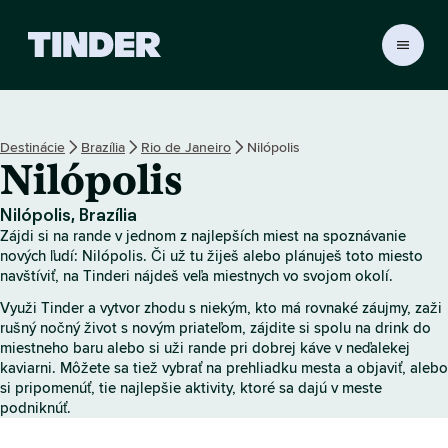
D
o
m
o
v
Destinácie
Brazília
Rio de Janeiro
Nilópolis
s
Nilópolis
k
á
o
Nilópolis, Brazília
b
Zájdi si na rande v jednom z najlepších miest na spoznávanie
r
nových ľudí: Nilópolis. Či už tu žiješ alebo plánuješ toto miesto
a
navštíviť, na Tinderi nájdeš veľa miestnych vo svojom okolí.
z
Využi Tinder a vytvor zhodu s niekým, kto má rovnaké záujmy, zaži
o
rušný nočný život s novým priateľom, zájdite si spolu na drink do
v
miestneho baru alebo si uži rande pri dobrej káve v neďalekej
k
kaviarni. Môžete sa tiež vybrať na prehliadku mesta a objaviť, alebo
a
si pripomenúť, tie najlepšie aktivity, ktoré sa dajú v meste
T
podniknúť.
i
n