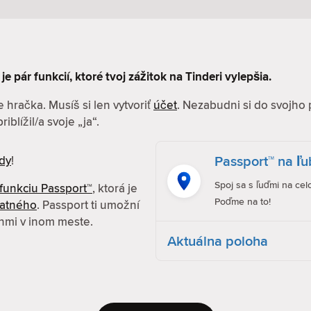
je pár funkcií, ktoré tvoj zážitok na Tinderi vylepšia.
 hračka. Musíš si len vytvoriť
účet
. Nezabudni si do svojho 
iblížil/a svoje „ja“.
Passport™ na ľ
dy
!
Spoj sa s ľuďmi na cel
funkciu Passport™
, ktorá je
Poďme na to!
latného
. Passport ti umožní
enmi v inom meste.
Aktuálna poloha