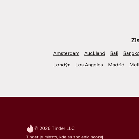
Zi
Amsterdam
Auckland
Bali
Bangk
Londýn
Los Angeles
Madrid
Mel
© 2026 Tinder LLC
Tinder je miesto, kde sa spojenia naozaj