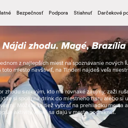
latné
Bezpečnosť
Podpora
Stiahnuť
Darčekové p
Nájdi zhodu. Magé, Brazília
 jednom z najlepších miest na spoznávanie nových ľu
š toto miesto navštíviť, na Tinderi nájdeš veľa mies
or zhodu s niekým, kto má rovnaké záujmy, zaži ruš
jdite si spolu na drink do miestneho baru alebo si u
viarni. Môžete sa tiež vybrať na prehliadku mesta a 
epšie aktivity, ktoré sa dajú v meste podniknúť.