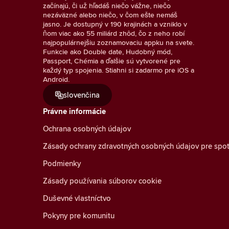
začínajú, či už hľadáš niečo vážne, niečo
nezáväzné alebo niečo, v čom ešte nemáš
jasno. Je dostupný v 190 krajinách a vzniklo v
ňom viac ako 55 miliárd zhôd, čo z neho robí
najpopulárnejšiu zoznamovaciu appku na svete.
Funkcie ako Double date, Hudobný mód,
Passport, Chémia a ďalšie sú vytvorené pre
každý typ spojenia. Stiahni si zadarmo pre iOS a
Android.
slovenčina
Právne informácie
Ochrana osobných údajov
Zásady ochrany zdravotných osobných údajov pre spot
Podmienky
Zásady používania súborov cookie
Duševné vlastníctvo
Pokyny pre komunitu