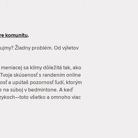
re komunitu
.
záujmy? Žiadny problém. Od výletov
 meniacej sa klímy dôležitá tak, ako
 Tvoja skúsenosť s randením online
osť a upútaš pozornosť ľudí, ktorým
zve na súboj v bedmintone. A keď
 jazykoch—toto všetko a omnoho viac