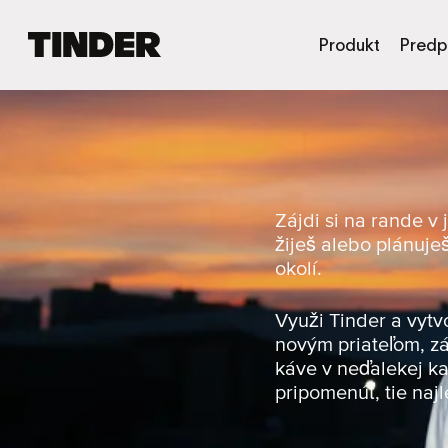
D
Produkt
Predp
o
m
o
v
s
k
á
o
Zájdi si na rande v
b
žiješ alebo plánuje
r
okolí.
a
z
o
Využi Tinder a vytv
v
novým priateľom, zá
k
káve v neďalekej ka
a
pripomenúť, tie najl
T
i
n