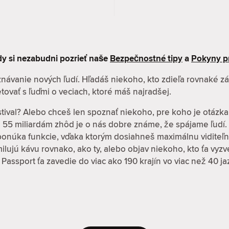
kdy si nezabudni pozrieť naše
Bezpečnostné tipy
a
Pokyny p
oznávanie nových ľudí. Hľadáš niekoho, kto zdieľa rovnaké 
tovať s ľuďmi o veciach, ktoré máš najradšej.
stival? Alebo chceš len spoznať niekoho, pre koho je otázka
ž 55 miliardám zhôd je o nás dobre známe, že spájame ľudí.
 ponúka funkcie, vďaka ktorým dosiahneš maximálnu viditeľn
í milujú kávu rovnako, ako ty, alebo objav niekoho, kto ťa vy
 Passport ťa zavedie do viac ako 190 krajín vo viac než 40