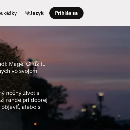
oukážky
Jazyk
Prihlás sa
dí: Magé. Či už tu
tnych vo svojom
ný nočný život s
ži rande pri dobrej
objaviť, alebo si