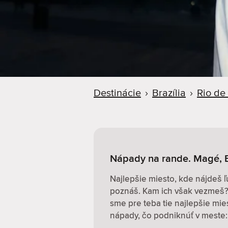
d
e
r
Destinácie
›
Brazília
›
Rio de
Nápady na rande. Magé, B
Najlepšie miesto, kde nájdeš ľ
poznáš. Kam ich však vezmeš? 
sme pre teba tie najlepšie mi
nápady, čo podniknúť v meste: