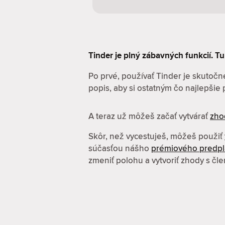
Tinder je plný zábavných funkcií. Tu 
Po prvé, používať Tinder je skutočne
popis, aby si ostatným čo najlepšie pr
A teraz už môžeš začať vytvárať
zho
Skôr, než vycestuješ, môžeš použiť
súčasťou nášho
prémiového predp
zmeniť polohu a vytvoriť zhody s čl