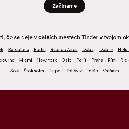
Začíname
sti, čo sa deje v ďalších mestách Tinder v tvojom oko
ok
Barcelona
Berlín
Buenos Aires
Dubaj
Dublin
Helsi
bourne
Miami
New York
Oslo
Paríž
Praha
Rím
Rio 
Soul
Štokholm
Taipei
Tel Aviv
Tokio
Varšava