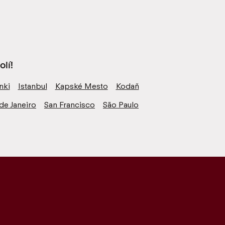
lí!
nki
Istanbul
Kapské Mesto
Kodaň
de Janeiro
San Francisco
São Paulo