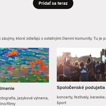
Pridať sa teraz
ujmy, ktoré zdieľajú s ostatnými členmi komunity. Tu je pár
Spoločenské podujatia
Umenie
koncerty, festivaly, karaoke,
otografia, jazyková výmena,
šport
ino/filmy