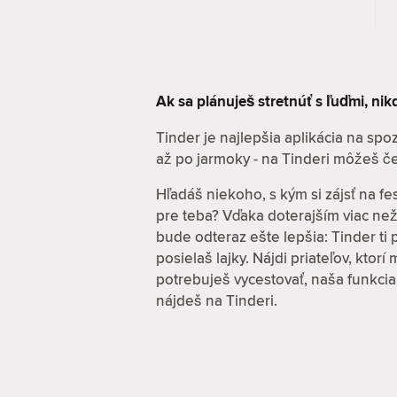
Ak sa plánuješ stretnúť s ľuďmi, ni
Tinder je najlepšia aplikácia na sp
až po jarmoky - na Tinderi môžeš če
Hľadáš niekoho, s kým si zájsť na fe
pre teba? Vďaka doterajším viac ne
bude odteraz ešte lepšia: Tinder ti
posielaš lajky. Nájdi priateľov, ktor
potrebuješ vycestovať, naša funkcia
nájdeš na Tinderi.