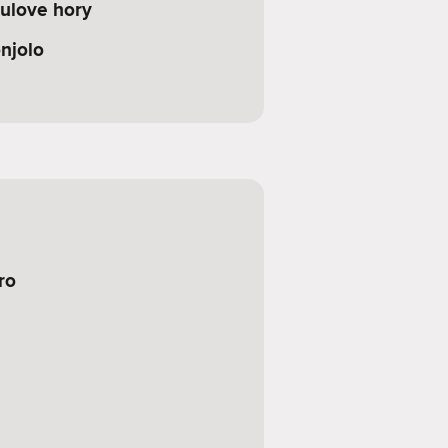
kulove hory
njolo
ro