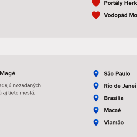
Portály Her
Vodopád Mo
 Magé
São Paulo
Rio de Janei
hľadajú nezadaných
 aj tieto mestá.
Brasília
Macaé
Viamão