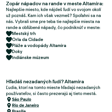
Zopár nápadov na rande v meste Altamira:
d
e
Najlepšie miesto, kde nájdeš ľudí vo svojom okolí
r
už poznáš. Kam ich však vezmeš? Spoľahni sa na
nás. Vybrali sme pre teba tie najlepšie miesta na
rande a obľúbené nápady, čo podniknúť v meste:
Mestský trh
Orla da Cidade
Pláže a vodopády Altamira
Doky
Indiánske múzeum
Hľadáš nezadaných ľudí? Altamira
Ľudia, ktorí na tomto mieste hľadajú nezadaných
používateľov, si často prezerajú aj tieto mestá.
São Paulo
Rio de Janeiro
Brasília