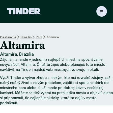
D
o
m
o
v
Destinácie
Brazília
Pará
Altamira
s
Altamira
k
á
o
Altamira, Brazília
b
Zájdi si na rande v jednom z najlepších miest na spoznávanie
r
nových ľudí: Altamira. Či už tu žiješ alebo plánuješ toto miesto
a
navštíviť, na Tinderi nájdeš veľa miestnych vo svojom okolí.
z
Využi Tinder a vytvor zhodu s niekým, kto má rovnaké záujmy, zaži
o
rušný nočný život s novým priateľom, zájdite si spolu na drink do
v
miestneho baru alebo si uži rande pri dobrej káve v neďalekej
k
kaviarni. Môžete sa tiež vybrať na prehliadku mesta a objaviť, alebo
a
si pripomenúť, tie najlepšie aktivity, ktoré sa dajú v meste
T
podniknúť.
i
n