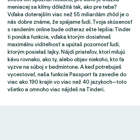
meniacej sa klímy dôležitá tak, ako pre teba?
Vďaka doterajším viac než 55 miliardám zhôd je o
nás dobre známe, že spájame ľudí. Tvoja skúsenosť
s randením online bude odteraz ešte lepšia: Tinder
ti ponúka funkcie, vďaka ktorým dosiahneš
maximálnu viditeľnosť a upútaš pozornosť ľudí,
ktorým posielaš lajky. Nájdi priateľov, ktorí milujú
kávu rovnako, ako ty, alebo objav niekoho, kto ťa
vyzve na súboj v bedmintone. A keď potrebuješ
vycestovať, naša funkcia Passport ťa zavedie do
viac ako 190 krajín vo viac než 40 jazykoch—toto
všetko a omnoho viac nájdeš na Tinderi.