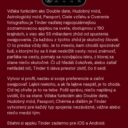
Vďaka funkciám ako Double date, Hudobný mód,
Astrologický mód, Passport, Ciele vzťahu a Overenie
fotografiou je Tinder naďalej najpopulárnejšou
zoznamovacou appkou na svete, dostupnou v 190
krajinách, s viac ako 55 miliardami zhôd od spustenia
swajpovania. Za každou z týchto zhôd je skutočný človek.
O to predsa vždy išlo. Je to miesto, kam chodíš spoznávať
ľudí, s ktorými by sa ti inak neskrížili cesty: novú známosť,
parťáka na cesty, pomaly sa rozvíjajúcu iskru, z ktorej sa
stane niečo skutočné. Či už hľadáš čokoľvek, alebo zatiaľ
nehľadáš nič, Tinder ti dáva priestor zistiť, čo ti sedí.
Vytvor si profil, nastav si svoje preferencie a začni
swajpovať. Lajkni niekoho, a ak ťa lajkne naspäť, je to zhoda.
Od tej chvíle je to na tebe. Pošli správu, niečo naplánuj a
uvidíš, čo sa stane. Vďaka funkciám ako Double date,
Hudobný mód, Passport, Chémia a ďalším je Tinder
vytvorený pre každý typ spojenia: nezáväzné, vážne alebo
niečo medzi tým.
Stiahni si appku Tinder zadarmo pre iOS a Android.