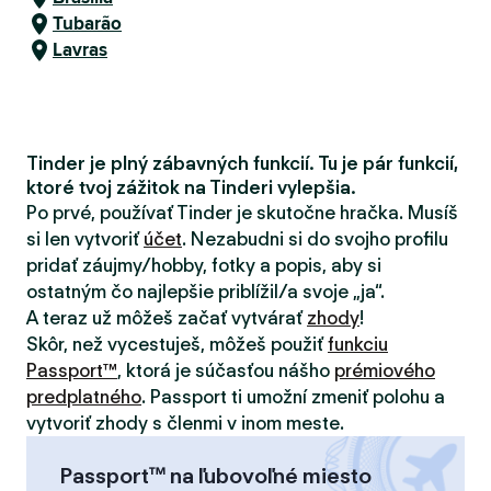
Tubarão
Lavras
Tinder je plný zábavných funkcií. Tu je pár funkcií,
ktoré tvoj zážitok na Tinderi vylepšia.
Po prvé, používať Tinder je skutočne hračka. Musíš
si len vytvoriť
účet
. Nezabudni si do svojho profilu
pridať záujmy/hobby, fotky a popis, aby si
ostatným čo najlepšie priblížil/a svoje „ja“.
A teraz už môžeš začať vytvárať
zhody
!
Skôr, než vycestuješ, môžeš použiť
funkciu
Passport™
, ktorá je súčasťou nášho
prémiového
predplatného
. Passport ti umožní zmeniť polohu a
vytvoriť zhody s členmi v inom meste.
Passport™ na ľubovoľné miesto