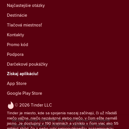
Najčastejšie otázky
Destinácie
Tlačová miestnosť
Kontakty
Promo kód
Podpora
Darčekové poukážky
Získaj aplikáciu!
App Store
Google Play Store
© 2026 Tinder LLC
Tinder je miesto, kde sa spojenia naozaj začínajú, či už hľadáš
niečo vážne, niečo nezáväzné alebo niečo, v čom ešte nemáš
Vážime si tvoje súkromie. My a naši partneri používame
jasno. Je dostupný v 190 krajinách a vzniklo v ňom viac ako 55
nástroje na meranie a sledovanie návštevnosti webových
miliárd zhôd, čo z neho robí najpopulárnejšiu zoznamovaciu