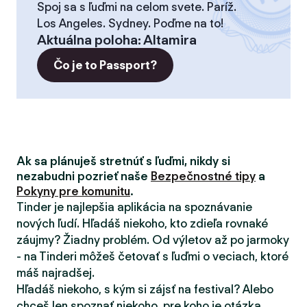
Spoj sa s ľuďmi na celom svete. Paríž.
Los Angeles. Sydney. Poďme na to!
Aktuálna poloha
:
Altamira
Čo je to Passport?
Ak sa plánuješ stretnúť s ľuďmi, nikdy si
nezabudni pozrieť naše
Bezpečnostné tipy
a
Pokyny pre komunitu
.
Tinder je najlepšia aplikácia na spoznávanie
nových ľudí. Hľadáš niekoho, kto zdieľa rovnaké
záujmy? Žiadny problém. Od výletov až po jarmoky
- na Tinderi môžeš četovať s ľuďmi o veciach, ktoré
máš najradšej.
Hľadáš niekoho, s kým si zájsť na festival? Alebo
chceš len spoznať niekoho, pre koho je otázka