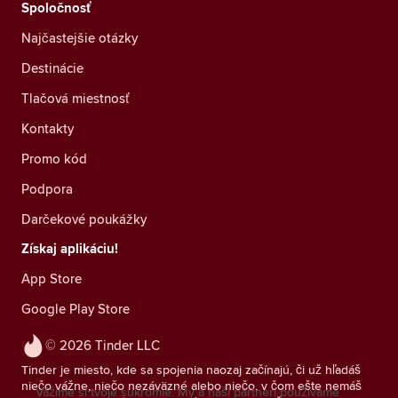
Spoločnosť
Najčastejšie otázky
Destinácie
Tlačová miestnosť
Kontakty
Promo kód
Podpora
Darčekové poukážky
Získaj aplikáciu!
App Store
Google Play Store
© 2026 Tinder LLC
Tinder je miesto, kde sa spojenia naozaj začínajú, či už hľadáš
niečo vážne, niečo nezáväzné alebo niečo, v čom ešte nemáš
Vážime si tvoje súkromie. My a naši partneri používame