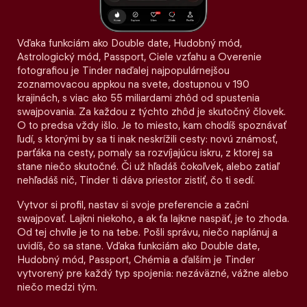
Vďaka funkciám ako Double date, Hudobný mód,
Astrologický mód, Passport, Ciele vzťahu a Overenie
fotografiou je Tinder naďalej najpopulárnejšou
zoznamovacou appkou na svete, dostupnou v 190
krajinách, s viac ako 55 miliardami zhôd od spustenia
swajpovania. Za každou z týchto zhôd je skutočný človek.
O to predsa vždy išlo. Je to miesto, kam chodíš spoznávať
ľudí, s ktorými by sa ti inak neskrížili cesty: novú známosť,
parťáka na cesty, pomaly sa rozvíjajúcu iskru, z ktorej sa
stane niečo skutočné. Či už hľadáš čokoľvek, alebo zatiaľ
nehľadáš nič, Tinder ti dáva priestor zistiť, čo ti sedí.
Vytvor si profil, nastav si svoje preferencie a začni
swajpovať. Lajkni niekoho, a ak ťa lajkne naspäť, je to zhoda.
Od tej chvíle je to na tebe. Pošli správu, niečo naplánuj a
uvidíš, čo sa stane. Vďaka funkciám ako Double date,
Hudobný mód, Passport, Chémia a ďalším je Tinder
vytvorený pre každý typ spojenia: nezáväzné, vážne alebo
niečo medzi tým.