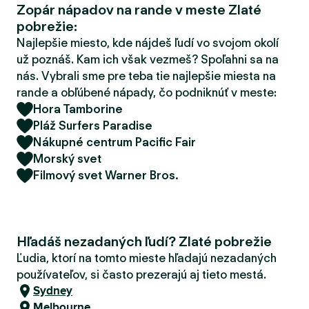
Zopár nápadov na rande v meste Zlaté
d
pobrežie:
e
r
Najlepšie miesto, kde nájdeš ľudí vo svojom okolí
už poznáš. Kam ich však vezmeš? Spoľahni sa na
nás. Vybrali sme pre teba tie najlepšie miesta na
rande a obľúbené nápady, čo podniknúť v meste:
Hora Tamborine
Pláž Surfers Paradise
Nákupné centrum Pacific Fair
Morský svet
Filmový svet Warner Bros.
Hľadáš nezadaných ľudí? Zlaté pobrežie
Ľudia, ktorí na tomto mieste hľadajú nezadaných
používateľov, si často prezerajú aj tieto mestá.
Sydney
Melbourne