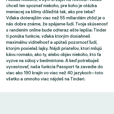
chceš len spoznať niekoho, pre koho je otázka
meniacej sa klímy dôležitá tak, ako pre teba?
Vďaka doterajším viac než 55 miliardám zhôd je o
nás dobre známe, že spájame ľudí. Tvoja skúsenosť
s randením online bude odteraz ešte lepšia: Tinder
ti ponúka funkcie, vďaka ktorým dosiahneš
maximálnu viditeľnosť a upútaš pozornosť ľudí,
ktorým posielaš lajky. Nájdi priateľov, ktorí milujú
kávu rovnako, ako ty, alebo objav niekoho, kto ťa
vyzve na súboj v bedmintone. A keď potrebuješ
vycestovať, naša funkcia Passport ťa zavedie do
viac ako 190 krajín vo viac než 40 jazykoch—toto
všetko a omnoho viac nájdeš na Tinderi.