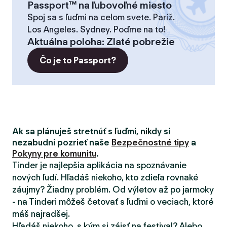
Passport™ na ľubovoľné miesto
Spoj sa s ľuďmi na celom svete. Paríž.
Los Angeles. Sydney. Poďme na to!
Aktuálna poloha
:
Zlaté pobrežie
Čo je to Passport?
Ak sa plánuješ stretnúť s ľuďmi, nikdy si
nezabudni pozrieť naše
Bezpečnostné tipy
a
Pokyny pre komunitu
.
Tinder je najlepšia aplikácia na spoznávanie
nových ľudí. Hľadáš niekoho, kto zdieľa rovnaké
záujmy? Žiadny problém. Od výletov až po jarmoky
- na Tinderi môžeš četovať s ľuďmi o veciach, ktoré
máš najradšej.
Hľadáš niekoho, s kým si zájsť na festival? Alebo