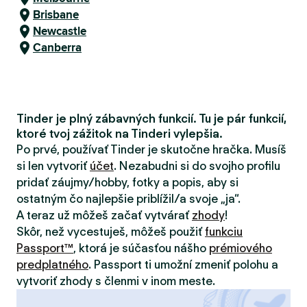
Brisbane
Newcastle
Canberra
Tinder je plný zábavných funkcií. Tu je pár funkcií,
ktoré tvoj zážitok na Tinderi vylepšia.
Po prvé, používať Tinder je skutočne hračka. Musíš
si len vytvoriť
účet
. Nezabudni si do svojho profilu
pridať záujmy/hobby, fotky a popis, aby si
ostatným čo najlepšie priblížil/a svoje „ja“.
A teraz už môžeš začať vytvárať
zhody
!
Skôr, než vycestuješ, môžeš použiť
funkciu
Passport™
, ktorá je súčasťou nášho
prémiového
predplatného
. Passport ti umožní zmeniť polohu a
vytvoriť zhody s členmi v inom meste.