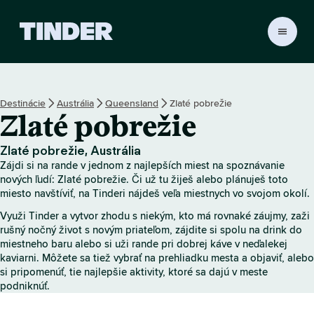
D
o
m
o
v
Destinácie
Austrália
Queensland
Zlaté pobrežie
s
Zlaté pobrežie
k
á
o
Zlaté pobrežie, Austrália
b
Zájdi si na rande v jednom z najlepších miest na spoznávanie
r
nových ľudí: Zlaté pobrežie. Či už tu žiješ alebo plánuješ toto
a
miesto navštíviť, na Tinderi nájdeš veľa miestnych vo svojom okolí.
z
Využi Tinder a vytvor zhodu s niekým, kto má rovnaké záujmy, zaži
o
rušný nočný život s novým priateľom, zájdite si spolu na drink do
v
miestneho baru alebo si uži rande pri dobrej káve v neďalekej
k
kaviarni. Môžete sa tiež vybrať na prehliadku mesta a objaviť, alebo
a
si pripomenúť, tie najlepšie aktivity, ktoré sa dajú v meste
T
podniknúť.
i
n