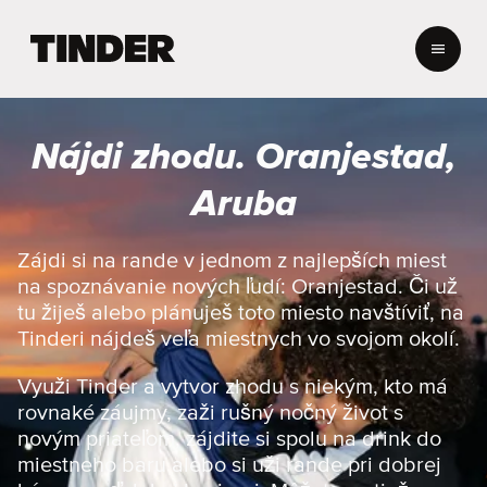
D
o
m
o
v
Nájdi zhodu. Oranjestad,
s
k
Aruba
á
o
b
Zájdi si na rande v jednom z najlepších miest
r
na spoznávanie nových ľudí: Oranjestad. Či už
a
tu žiješ alebo plánuješ toto miesto navštíviť, na
z
Tinderi nájdeš veľa miestnych vo svojom okolí.
o
v
Využi Tinder a vytvor zhodu s niekým, kto má
k
a
rovnaké záujmy, zaži rušný nočný život s
T
novým priateľom, zájdite si spolu na drink do
i
miestneho baru alebo si uži rande pri dobrej
n