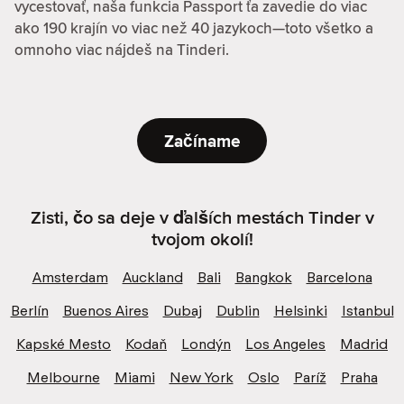
vycestovať, naša funkcia Passport ťa zavedie do viac
ako 190 krajín vo viac než 40 jazykoch—toto všetko a
omnoho viac nájdeš na Tinderi.
Začíname
Zisti, čo sa deje v ďalších mestách Tinder v
tvojom okolí!
Amsterdam
Auckland
Bali
Bangkok
Barcelona
Berlín
Buenos Aires
Dubaj
Dublin
Helsinki
Istanbul
Kapské Mesto
Kodaň
Londýn
Los Angeles
Madrid
Melbourne
Miami
New York
Oslo
Paríž
Praha