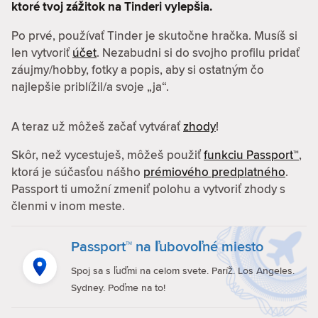
ktoré tvoj zážitok na Tinderi vylepšia.
Po prvé, používať Tinder je skutočne hračka. Musíš si
len vytvoriť
účet
. Nezabudni si do svojho profilu pridať
záujmy/hobby, fotky a popis, aby si ostatným čo
najlepšie priblížil/a svoje „ja“.
A teraz už môžeš začať vytvárať
zhody
!
Skôr, než vycestuješ, môžeš použiť
funkciu Passport™
,
ktorá je súčasťou nášho
prémiového predplatného
.
Passport ti umožní zmeniť polohu a vytvoriť zhody s
členmi v inom meste.
Passport™ na ľubovoľné miesto
Spoj sa s ľuďmi na celom svete. Paríž. Los Angeles.
Sydney. Poďme na to!