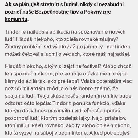
Ak sa plánuješ stretnúť s ľuďmi, nikdy si nezabudni
pozrieť naše
Bezpečnostné tipy
a
Pokyny pre
komunitu
.
Tinder je najlepšia aplikácia na spoznávanie nových
ľudí. Hľadáš niekoho, kto zdieľa rovnaké záujmy?
Žiadny problém. Od výletov až po jarmoky - na Tinderi
môžeš četovať s ľuďmi o veciach, ktoré máš najradšej.
Hľadáš niekoho, s kým si zájsť na festival? Alebo chceš
len spoznať niekoho, pre koho je otázka meniacej sa
klímy dôležitá tak, ako pre teba? Vďaka doterajším viac
než 55 miliardám zhôd je o nás dobre známe, že
spájame ľudí. Tvoja skúsenosť s randením online bude
odteraz ešte lepšia: Tinder ti ponúka funkcie, vďaka
ktorým dosiahneš maximálnu viditeľnosť a upútaš
pozornosť ľudí, ktorým posielaš lajky. Nájdi priateľov,
ktorí milujú kávu rovnako, ako ty, alebo objav niekoho,
kto ťa vyzve na súboj v bedmintone. A keď potrebuješ