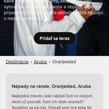
káve v neďalekej kaviarni. Môžete sa tiež
d
vybrať na prehliadku mesta a objaviť, alebo si
e
pripomenúť, tie najlepšie aktivity, ktoré sa dajú
r
v meste podniknúť.
Pridať sa teraz
Destinácie
›
Aruba
›
Oranjestad
Nápady na rande. Oranjestad, Aruba
Najlepšie miesto, kde nájdeš ľudí vo svojom
okolí už poznáš. Kam ich však vezmeš?
Spoľahni sa na nás. Vybrali sme pre teba tie