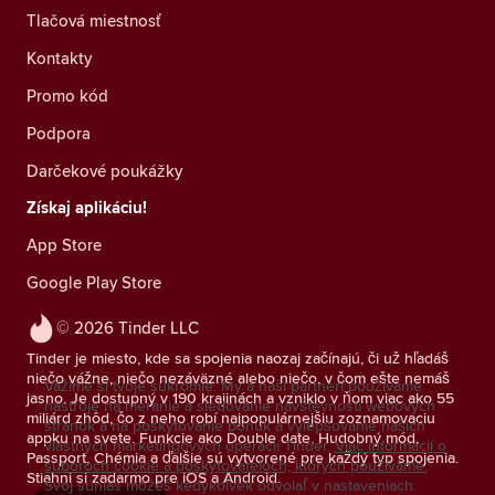
Tlačová miestnosť
Kontakty
Promo kód
Podpora
Darčekové poukážky
Získaj aplikáciu!
App Store
Google Play Store
© 2026 Tinder LLC
Tinder je miesto, kde sa spojenia naozaj začínajú, či už hľadáš
niečo vážne, niečo nezáväzné alebo niečo, v čom ešte nemáš
Vážime si tvoje súkromie. My a naši partneri používame
jasno. Je dostupný v 190 krajinách a vzniklo v ňom viac ako 55
nástroje na meranie a sledovanie návštevnosti webových
miliárd zhôd, čo z neho robí najpopulárnejšiu zoznamovaciu
stránok a na poskytovanie ponúk a vylepšovanie našich
appku na svete. Funkcie ako Double date, Hudobný mód,
vlastných marketingových operácií Tinder.
Viac informácií o
Passport, Chémia a ďalšie sú vytvorené pre každý typ spojenia.
súboroch cookie a poskytovateľoch, ktorých používame.
Stiahni si zadarmo pre iOS a Android.
Svoj súhlas môžeš kedykoľvek odvolať v nastaveniach.