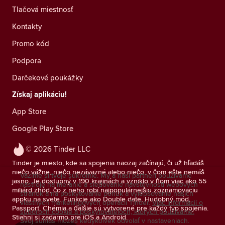
Tlačová miestnosť
Kontakty
Promo kód
Podpora
Darčekové poukážky
Získaj aplikáciu!
App Store
Google Play Store
© 2026 Tinder LLC
Tinder je miesto, kde sa spojenia naozaj začínajú, či už hľadáš
niečo vážne, niečo nezáväzné alebo niečo, v čom ešte nemáš
Vážime si tvoje súkromie. My a naši partneri používame
jasno. Je dostupný v 190 krajinách a vzniklo v ňom viac ako 55
nástroje na meranie a sledovanie návštevnosti webových
miliárd zhôd, čo z neho robí najpopulárnejšiu zoznamovaciu
stránok a na poskytovanie ponúk a vylepšovanie našich
appku na svete. Funkcie ako Double date, Hudobný mód,
vlastných marketingových operácií Tinder.
Viac informácií o
Passport, Chémia a ďalšie sú vytvorené pre každý typ spojenia.
súboroch cookie a poskytovateľoch, ktorých používame.
Stiahni si zadarmo pre iOS a Android.
Svoj súhlas môžeš kedykoľvek odvolať v nastaveniach.