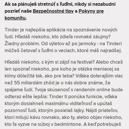
Ak sa plánuješ stretnúť s ľuďmi, nikdy si nezabudni
pozrieť naše
Bezpečnostné tipy
a
Pokyny pre
komunitu
.
Tinder je najlepšia aplikácia na spoznávanie nových
ľudí. Hľadáš niekoho, kto zdieľa rovnaké záujmy?
Žiadny problém. Od výletov až po jarmoky - na Tinderi
môžeš četovať s ľuďmi o veciach, ktoré máš najradšej.
Hľadáš niekoho, s kým si zájsť na festival? Alebo chceš
len spoznať niekoho, pre koho je otázka meniacej sa
klímy dôležitá tak, ako pre teba? Vďaka doterajším viac
než 55 miliardám zhôd je o nás dobre známe, že
spájame ľudí. Tvoja skúsenosť s randením online bude
odteraz ešte lepšia: Tinder ti ponúka funkcie, vďaka
ktorým dosiahneš maximálnu viditeľnosť a upútaš
pozornosť ľudí, ktorým posielaš lajky. Nájdi priateľov,
ktorí milujú kávu rovnako, ako ty, alebo objav niekoho,
kto ťa vyzve na súboj v bedmintone. A keď potrebuješ