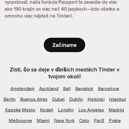
vycestovať, naša funkcia Passport ťa zavedie do viac
ako 190 krajín vo viac než 40 jazykoch—toto všetko a
omnoho viac nájdeš na Tinderi.
Začíname
Zisti, čo sa deje v ďalších mestách Tinder v
tvojom okolí!
Amsterdam
Auckland
Bali
Bangkok
Barcelona
Berlín
Buenos Aires
Dubaj
Dublin
Helsinki
Istanbul
Kapské Mesto
Kodaň
Londýn
Los Angeles
Madrid
Melbourne
Miami
New York
Oslo
Paríž
Praha