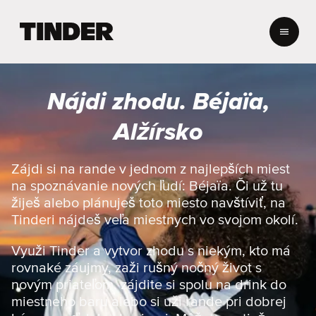
D
o
m
o
v
Nájdi zhodu. Béjaïa,
s
k
Alžírsko
á
o
b
Zájdi si na rande v jednom z najlepších miest
r
na spoznávanie nových ľudí: Béjaïa. Či už tu
a
žiješ alebo plánuješ toto miesto navštíviť, na
z
Tinderi nájdeš veľa miestnych vo svojom okolí.
o
v
Využi Tinder a vytvor zhodu s niekým, kto má
k
a
rovnaké záujmy, zaži rušný nočný život s
T
novým priateľom, zájdite si spolu na drink do
i
miestneho baru alebo si uži rande pri dobrej
n