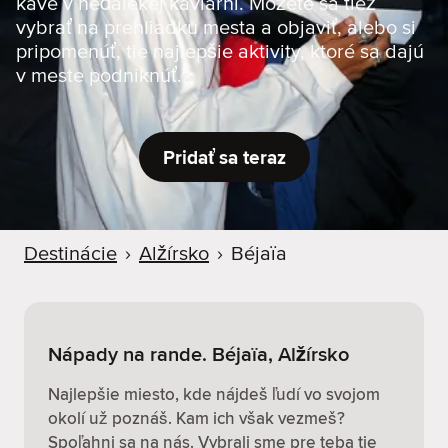
káve v neďalekej kaviarni. Môžete sa tiež
d
vybrať na prehliadku mesta a objaviť, alebo si
e
pripomenúť, tie najlepšie aktivity, ktoré sa dajú
r
v meste podniknúť.
Pridať sa teraz
Destinácie
›
Alžírsko
›
Béjaïa
Nápady na rande. Béjaïa, Alžírsko
Najlepšie miesto, kde nájdeš ľudí vo svojom
okolí už poznáš. Kam ich však vezmeš?
Spoľahni sa na nás. Vybrali sme pre teba tie