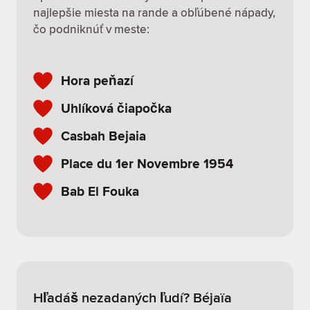
najlepšie miesta na rande a obľúbené nápady,
čo podniknúť v meste:
Hora peňazí
Uhlíková čiapočka
Casbah Bejaia
Place du 1er Novembre 1954
Bab El Fouka
Hľadáš nezadaných ľudí? Béjaïa