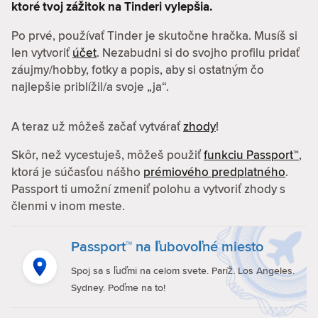
ktoré tvoj zážitok na Tinderi vylepšia.
Po prvé, používať Tinder je skutočne hračka. Musíš si
len vytvoriť
účet
. Nezabudni si do svojho profilu pridať
záujmy/hobby, fotky a popis, aby si ostatným čo
najlepšie priblížil/a svoje „ja“.
A teraz už môžeš začať vytvárať
zhody
!
Skôr, než vycestuješ, môžeš použiť
funkciu Passport™
,
ktorá je súčasťou nášho
prémiového predplatného
.
Passport ti umožní zmeniť polohu a vytvoriť zhody s
členmi v inom meste.
Passport™ na ľubovoľné miesto
Spoj sa s ľuďmi na celom svete. Paríž. Los Angeles.
Sydney. Poďme na to!