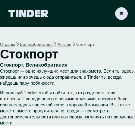
Г
л
а
в
н
Страны
Великобритания
Англия
Стокпорт
а
Стокпорт
я
с
т
Стокпорт, Великобритания
р
Стокпорт — одно из лучших мест для знакомств. Если ты здесь
а
живешь или хочешь сюда отправиться, в Tinder ты всегда
н
найдешь пару поблизости.
и
Используй Tinder, чтобы найти тех, кто разделяет твои
ц
интересы. Проведи вечер с новыми друзьями, посиди в баре
а
или насладись чашечкой кофе в хорошей компании. Вы также
T
можете вместе прогуляться по городу — посмотреть
i
достопримечательности или по-новому взглянуть на привычные
n
места.
d
e