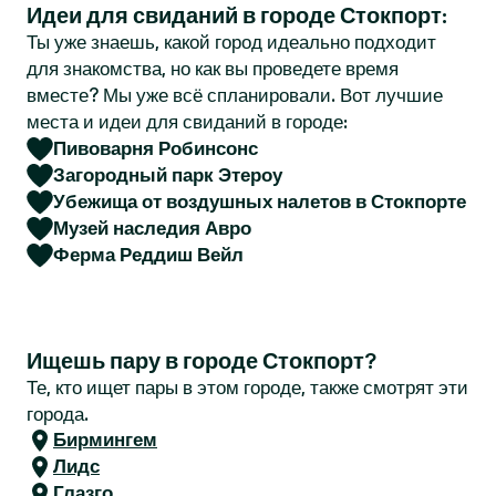
Идеи для свиданий в городе Стокпорт:
r
Ты уже знаешь, какой город идеально подходит
для знакомства, но как вы проведете время
вместе? Мы уже всё спланировали. Вот лучшие
места и идеи для свиданий в городе:
Пивоварня Робинсонс
Загородный парк Этероу
Убежища от воздушных налетов в Стокпорте
Музей наследия Авро
Ферма Реддиш Вейл
Ищешь пару в городе Стокпорт?
Те, кто ищет пары в этом городе, также смотрят эти
города.
Бирмингем
Лидс
Глазго