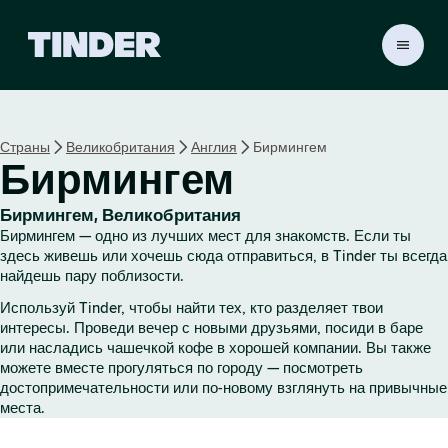
Г
л
а
в
н
Страны
Великобритания
Англия
Бирмингем
а
Бирмингем
я
с
т
Бирмингем, Великобритания
р
Бирмингем — одно из лучших мест для знакомств. Если ты
а
здесь живешь или хочешь сюда отправиться, в Tinder ты всегда
н
найдешь пару поблизости.
и
Используй Tinder, чтобы найти тех, кто разделяет твои
ц
интересы. Проведи вечер с новыми друзьями, посиди в баре
а
или насладись чашечкой кофе в хорошей компании. Вы также
T
можете вместе прогуляться по городу — посмотреть
i
достопримечательности или по-новому взглянуть на привычные
n
места.
d
e