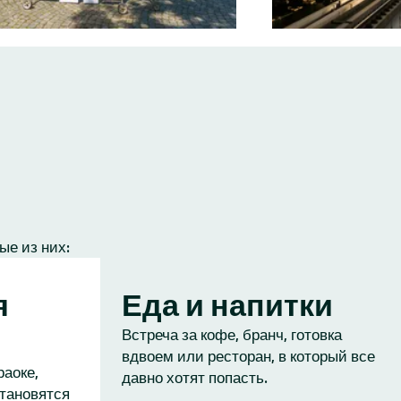
ые из них:
я
Еда и напитки
Встреча за кофе, бранч, готовка
вдвоем или ресторан, в который все
раоке,
давно хотят попасть.
становятся