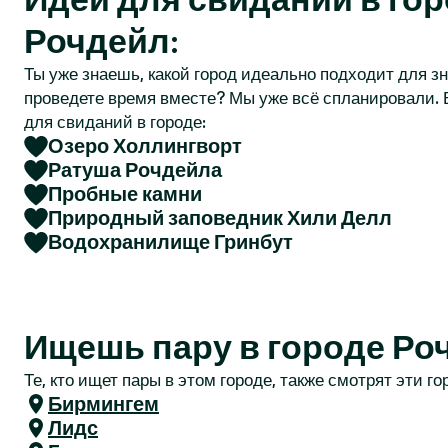
r
Рочдейл:
Ты уже знаешь, какой город идеально подходит для зн
проведете время вместе? Мы уже всё спланировали. 
для свиданий в городе:
Озеро Холлингворт
Ратуша Рочдейла
Пробные камни
Природный заповедник Хили Делл
Водохранилище Гринбут
Ищешь пару в городе Ро
Те, кто ищет пары в этом городе, также смотрят эти го
Бирмингем
Лидс