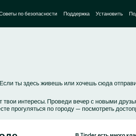
Советы по безопасности
Поддержка
Установить
По
Если ты здесь живешь или хочешь сюда отправит
яет твои интересы. Проведи вечер с новыми друз
сте прогуляться по городу — посмотреть достоп
роде
В Tinder есть много кл