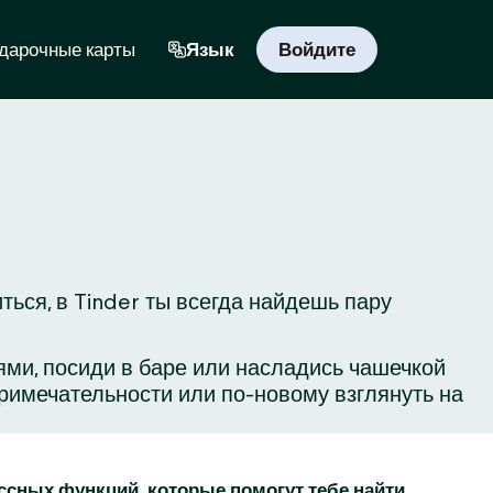
дарочные карты
Язык
Войдите
ься, в Tinder ты всегда найдешь пару
ьями, посиди в баре или насладись чашечкой
римечательности или по-новому взглянуть на
ассных функций, которые помогут тебе найти