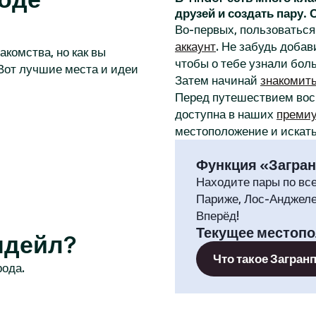
друзей и создать пару.
Во-первых, пользоваться 
аккаунт
. Не забудь добав
акомства, но как вы
чтобы о тебе узнали бол
Вот лучшие места и идеи
Затем начинай
знакомит
Перед путешествием во
доступна в наших
премиу
местоположение и искать
Функция «Загра
Находите пары по вс
Париже, Лос-Анджеле
Вперёд!
Текущее местоп
чдейл?
Что такое Загран
рода.