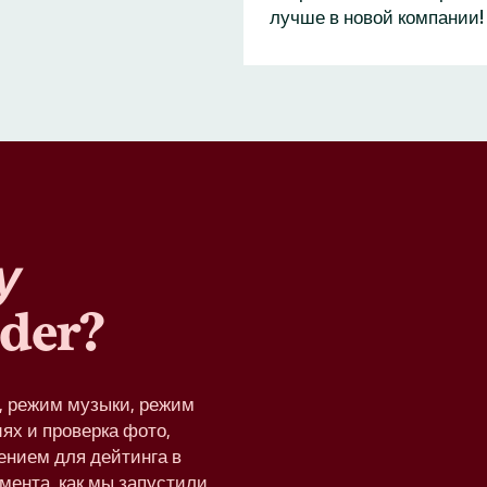
лучше в новой компании!
у
der?
e, режим музыки, режим
ях и проверка фото,
ением для дейтинга в
омента, как мы запустили