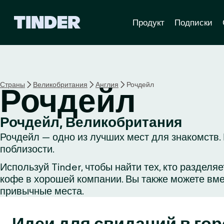
Г
Продукт
Подписки
л
а
в
н
а
я
Страны
Великобритания
Англия
Рочдейл
Рочдейл
с
т
р
Рочдейл, Великобритания
а
Рочдейл — одно из лучших мест для знакомств. 
н
и
поблизости.
ц
Используй Tinder, чтобы найти тех, кто раздел
а
кофе в хорошей компании. Вы также можете вме
T
i
привычные места.
n
d
Идеи для свиданий в го
e