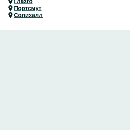
Глазго
Портсмут
Солихалл