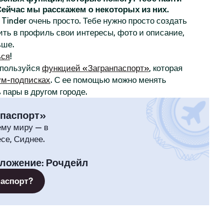
 Сейчас мы расскажем о некоторых из них.
Tinder очень просто. Тебе нужно просто создать
ить в профиль свои интересы, фото и описание,
ьше.
ься
!
спользуйся
функцией «Загранпаспорт»
, которая
м-подписках
. С ее помощью можно менять
 пары в другом городе.
нпаспорт»
ему миру — в
се, Сиднее.
оложение
:
Рочдейл
паспорт?