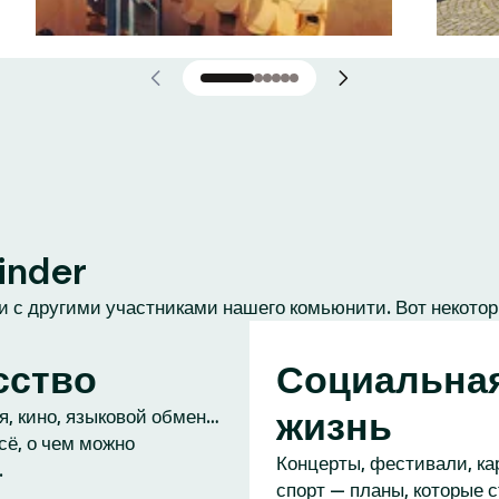
inder
 с другими участниками нашего комьюнити. Вот некотор
сство
Социальна
жизнь
, кино, языковой обмен…
сё, о чем можно
Концерты, фестивали, ка
.
спорт — планы, которые 