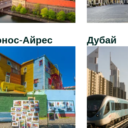
энос-Айрес
Дубай