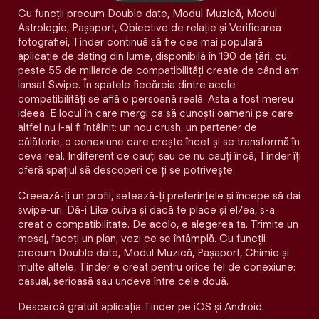
Cu funcții precum Double date, Modul Muzică, Modul
Astrologie, Pașaport, Obiective de relație și Verificarea
fotografiei, Tinder continuă să fie cea mai populară
aplicație de dating din lume, disponibilă în 190 de țări, cu
peste 55 de miliarde de compatibilități create de când am
lansat Swipe. În spatele fiecăreia dintre acele
compatibilităţi se află o persoană reală. Asta a fost mereu
ideea. E locul în care mergi ca să cunoști oameni pe care
altfel nu i-ai fi întâlnit: un nou crush, un partener de
călătorie, o conexiune care crește încet și se transformă în
ceva real. Indiferent ce cauți sau ce nu cauți încă, Tinder îți
oferă spațiul să descoperi ce ți se potrivește.
Creează-ți un profil, setează-ți preferințele și începe să dai
swipe-uri. Dă-i Like cuiva și dacă te place și el/ea, s-a
creat o compatibilitate. De acolo, e alegerea ta. Trimite un
mesaj, faceți un plan, vezi ce se întâmplă. Cu funcții
precum Double date, Modul Muzică, Pașaport, Chimie și
multe altele, Tinder e creat pentru orice fel de conexiune:
casual, serioasă sau undeva între cele două.
Descarcă gratuit aplicația Tinder pe iOS și Android.