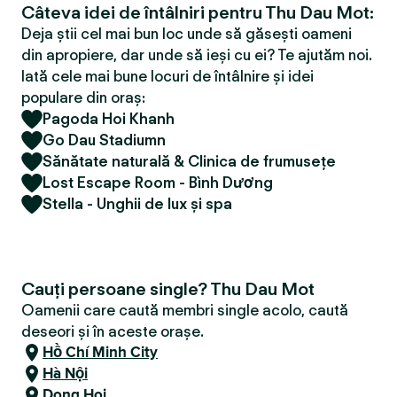
Câteva idei de întâlniri pentru Thu Dau Mot:
Deja știi cel mai bun loc unde să găsești oameni
din apropiere, dar unde să ieși cu ei? Te ajutăm noi.
Iată cele mai bune locuri de întâlnire și idei
populare din oraș:
Pagoda Hoi Khanh
Go Dau Stadiumn
Sănătate naturală & Clinica de frumusețe
Lost Escape Room - Bình Dương
Stella - Unghii de lux și spa
Cauți persoane single? Thu Dau Mot
Oamenii care caută membri single acolo, caută
deseori și în aceste orașe.
Hồ Chí Minh City
Hà Nội
Dong Hoi