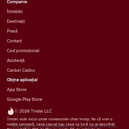
Companie
Întrebări
Destinații
Presă
Contact
Cod promoțional
Asistență
Carduri Cadou
Obțne aplicația!
App Store
Google Play Store
© 2026 Tinder LLC
Tinder este locul unde conexiunile chiar încep, fie că vrei o
relație serioasă, ceva casual sau ceva ce încă nu ai descifrat.
Avem grijă de confidențialitatea dvs. Noi și partenerii noștri