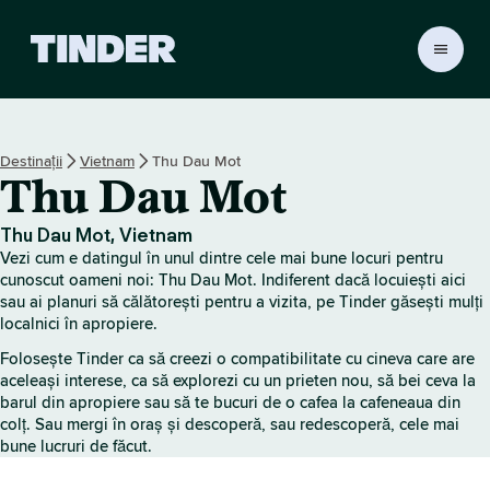
A
c
a
s
ă
Destinații
Vietnam
Thu Dau Mot
T
Thu Dau Mot
i
n
d
Thu Dau Mot, Vietnam
e
Vezi cum e datingul în unul dintre cele mai bune locuri pentru
r
cunoscut oameni noi: Thu Dau Mot. Indiferent dacă locuiești aici
sau ai planuri să călătorești pentru a vizita, pe Tinder găsești mulți
localnici în apropiere.
Folosește Tinder ca să creezi o compatibilitate cu cineva care are
aceleași interese, ca să explorezi cu un prieten nou, să bei ceva la
barul din apropiere sau să te bucuri de o cafea la cafeneaua din
colț. Sau mergi în oraș și descoperă, sau redescoperă, cele mai
bune lucruri de făcut.