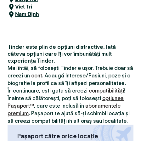
Viet Tri
Nam Định
Tinder este plin de opțiuni distractive. Iată
câteva opțiuni care îți vor îmbunătăți mult
experiența Tinder.
Mai întâi, să folosești Tinder e ușor. Trebuie doar să
creezi un
cont
. Adaugă Interese/Pasiuni, poze și o
biografie la profil ca să îți afișezi personalitatea.
În continuare, ești gata să creezi
compatibilităţi
!
Înainte să călătorești, poți să folosești
opțiunea
Pașaport™
, care este inclusă în
abonamentele
premium
. Pașaport te ajută să-ți schimbi locația și
să creezi compatibilităţi în alt oraș sau localitate.
Pașaport către orice locație