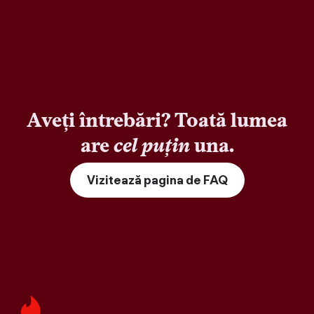
Aveți întrebări? Toată lumea
are
cel puțin
una.
Vizitează pagina de FAQ