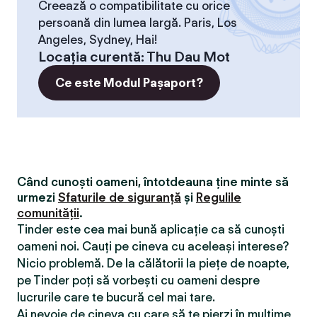
Creează o compatibilitate cu orice
persoană din lumea largă. Paris, Los
Angeles, Sydney, Hai!
Locaţia curentă
:
Thu Dau Mot
Ce este Modul Pașaport?
Când cunoști oameni, întotdeauna ține minte să
urmezi
Sfaturile de siguranță
și
Regulile
comunității
.
Tinder este cea mai bună aplicație ca să cunoști
oameni noi. Cauți pe cineva cu aceleași interese?
Nicio problemă. De la călătorii la piețe de noapte,
pe Tinder poți să vorbești cu oameni despre
lucrurile care te bucură cel mai tare.
Ai nevoie de cineva cu care să te pierzi în mulțime