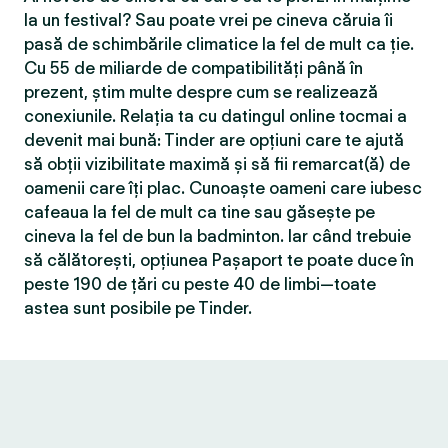
la un festival? Sau poate vrei pe cineva căruia îi
pasă de schimbările climatice la fel de mult ca ție.
Cu 55 de miliarde de compatibilităţi până în
prezent, știm multe despre cum se realizează
conexiunile. Relația ta cu datingul online tocmai a
devenit mai bună: Tinder are opțiuni care te ajută
să obții vizibilitate maximă și să fii remarcat(ă) de
oamenii care îți plac. Cunoaște oameni care iubesc
cafeaua la fel de mult ca tine sau găsește pe
cineva la fel de bun la badminton. Iar când trebuie
să călătorești, opțiunea Pașaport te poate duce în
peste 190 de țări cu peste 40 de limbi—toate
astea sunt posibile pe Tinder.