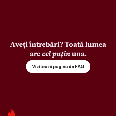
Aveți întrebări? Toată lumea
are
cel puțin
una.
Vizitează pagina de FAQ