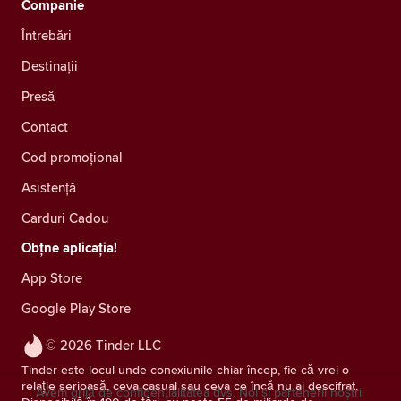
Companie
Întrebări
Destinații
Presă
Contact
Cod promoțional
Asistență
Carduri Cadou
Obțne aplicația!
App Store
Google Play Store
© 2026 Tinder LLC
Tinder este locul unde conexiunile chiar încep, fie că vrei o
relație serioasă, ceva casual sau ceva ce încă nu ai descifrat.
Avem grijă de confidențialitatea dvs. Noi și partenerii noștri