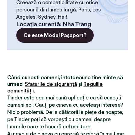
Creează o compatibilitate cu orice
persoană din lumea largă. Paris, Los
Angeles, Sydney, Hai!
Locaţia curentă
:
Nha Trang
Ce este Modul Pașaport?
Când cunoști oameni, întotdeauna ține minte să
urmezi
Sfaturile de siguranță
și
Regulile
comunității
.
Tinder este cea mai bună aplicație ca să cunoști
oameni noi. Cauți pe cineva cu aceleași interese?
Nicio problemă. De la călătorii la piețe de noapte,
pe Tinder poți să vorbești cu oameni despre
lucrurile care te bucură cel mai tare.
Ai nevoie de cineva cu care să te pierzi în mulțime