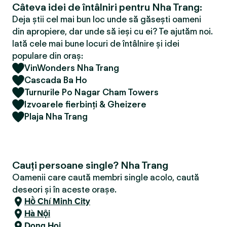
Câteva idei de întâlniri pentru Nha Trang:
Deja știi cel mai bun loc unde să găsești oameni
din apropiere, dar unde să ieși cu ei? Te ajutăm noi.
Iată cele mai bune locuri de întâlnire și idei
populare din oraș:
VinWonders Nha Trang
Cascada Ba Ho
Turnurile Po Nagar Cham Towers
Izvoarele fierbinți & Gheizere
Plaja Nha Trang
Cauți persoane single? Nha Trang
Oamenii care caută membri single acolo, caută
deseori și în aceste orașe.
Hồ Chí Minh City
Hà Nội
Dong Hoi