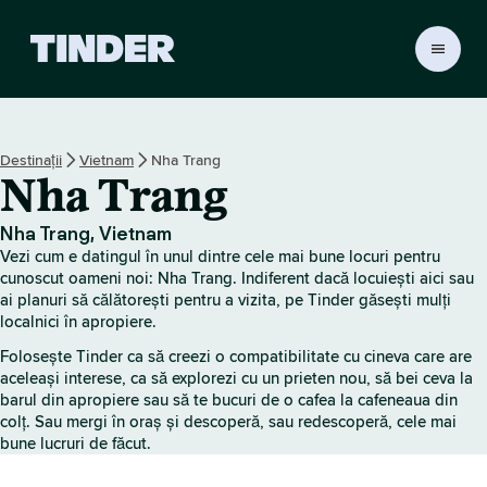
A
c
a
s
ă
Destinații
Vietnam
Nha Trang
T
Nha Trang
i
n
d
Nha Trang, Vietnam
e
Vezi cum e datingul în unul dintre cele mai bune locuri pentru
r
cunoscut oameni noi: Nha Trang. Indiferent dacă locuiești aici sau
ai planuri să călătorești pentru a vizita, pe Tinder găsești mulți
localnici în apropiere.
Folosește Tinder ca să creezi o compatibilitate cu cineva care are
aceleași interese, ca să explorezi cu un prieten nou, să bei ceva la
barul din apropiere sau să te bucuri de o cafea la cafeneaua din
colț. Sau mergi în oraș și descoperă, sau redescoperă, cele mai
bune lucruri de făcut.