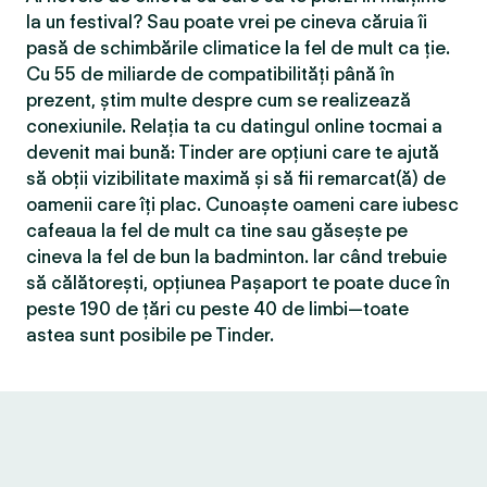
la un festival? Sau poate vrei pe cineva căruia îi
pasă de schimbările climatice la fel de mult ca ție.
Cu 55 de miliarde de compatibilităţi până în
prezent, știm multe despre cum se realizează
conexiunile. Relația ta cu datingul online tocmai a
devenit mai bună: Tinder are opțiuni care te ajută
să obții vizibilitate maximă și să fii remarcat(ă) de
oamenii care îți plac. Cunoaște oameni care iubesc
cafeaua la fel de mult ca tine sau găsește pe
cineva la fel de bun la badminton. Iar când trebuie
să călătorești, opțiunea Pașaport te poate duce în
peste 190 de țări cu peste 40 de limbi—toate
astea sunt posibile pe Tinder.