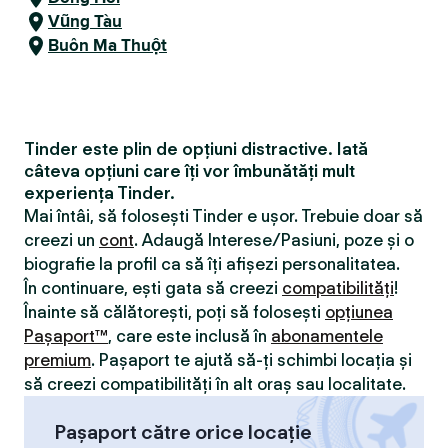
Vũng Tàu
Buôn Ma Thuột
Tinder este plin de opțiuni distractive. Iată
câteva opțiuni care îți vor îmbunătăți mult
experiența Tinder.
Mai întâi, să folosești Tinder e ușor. Trebuie doar să
creezi un
cont
. Adaugă Interese/Pasiuni, poze și o
biografie la profil ca să îți afișezi personalitatea.
În continuare, ești gata să creezi
compatibilităţi
!
Înainte să călătorești, poți să folosești
opțiunea
Pașaport™
, care este inclusă în
abonamentele
premium
. Pașaport te ajută să-ți schimbi locația și
să creezi compatibilităţi în alt oraș sau localitate.
Pașaport către orice locație