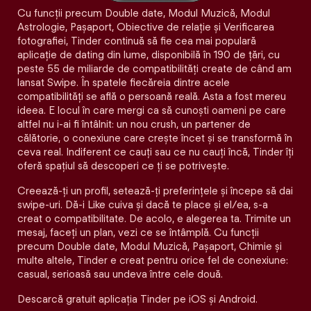
Cu funcții precum Double date, Modul Muzică, Modul
Astrologie, Pașaport, Obiective de relație și Verificarea
fotografiei, Tinder continuă să fie cea mai populară
aplicație de dating din lume, disponibilă în 190 de țări, cu
peste 55 de miliarde de compatibilități create de când am
lansat Swipe. În spatele fiecăreia dintre acele
compatibilităţi se află o persoană reală. Asta a fost mereu
ideea. E locul în care mergi ca să cunoști oameni pe care
altfel nu i-ai fi întâlnit: un nou crush, un partener de
călătorie, o conexiune care crește încet și se transformă în
ceva real. Indiferent ce cauți sau ce nu cauți încă, Tinder îți
oferă spațiul să descoperi ce ți se potrivește.
Creează-ți un profil, setează-ți preferințele și începe să dai
swipe-uri. Dă-i Like cuiva și dacă te place și el/ea, s-a
creat o compatibilitate. De acolo, e alegerea ta. Trimite un
mesaj, faceți un plan, vezi ce se întâmplă. Cu funcții
precum Double date, Modul Muzică, Pașaport, Chimie și
multe altele, Tinder e creat pentru orice fel de conexiune:
casual, serioasă sau undeva între cele două.
Descarcă gratuit aplicația Tinder pe iOS și Android.