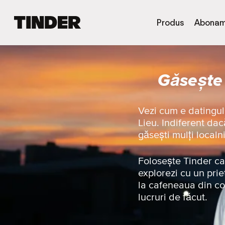
A
Produs
Abonam
c
a
s
ă
Găsește 
T
i
n
d
Vezi cum e datingul
e
Lieu. Indiferent dacă
r
găsești mulți localn
Folosește Tinder ca 
explorezi cu un prie
la cafeneaua din co
lucruri de făcut.