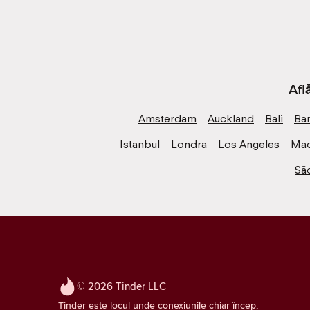
Afl
Amsterdam
Auckland
Bali
Ba
Istanbul
Londra
Los Angeles
Mad
Sã
© 2026 Tinder LLC
Tinder este locul unde conexiunile chiar încep,