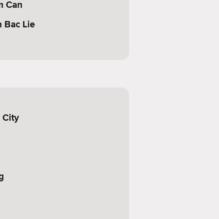
m Can
n Bac Lie
 City
g