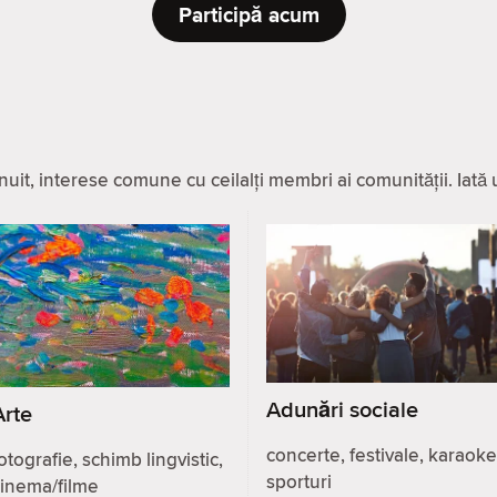
Participă acum
it, interese comune cu ceilalți membri ai comunității. Iată u
Adunări sociale
Arte
concerte, festivale, karaoke
otografie, schimb lingvistic,
sporturi
cinema/filme