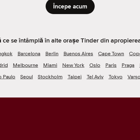
Începe acum
ă ce se întâmplă în alte orașe Tinder din apropierea
ngkok
Barcelona
Berlin
Buenos Aires
Cape Town
Cop
rid
Melbourne
Miami
New York
Oslo
Paris
Praga
o Paulo
Seoul
Stockholm
Taipei
Tel Aviv
Tokyo
Varșo