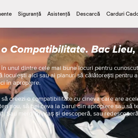
ente
Siguranță
Asistență
Descarcă
Carduri Cad
o Compatibilitate. Bac Lieu
 în unul dintre cele mai bune locuri pentru cunoscu
 locuiești aici sau ai planuri să călătorești pentru a
ici în apropiere.
să creezi o compatibilitate cu cineva care are acel
ten nou, să bei ceva la barul din apropiere sau să t
lț. Sau mergi în oraș și descoperă, sau redescoper