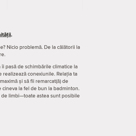
tății
.
? Nicio problemă. De la călătorii la
re.
 îi pasă de schimbările climatice la
 realizează conexiunile. Relația ta
 maximă și să fii remarcat(ă) de
 cineva la fel de bun la badminton.
0 de limbi—toate astea sunt posibile