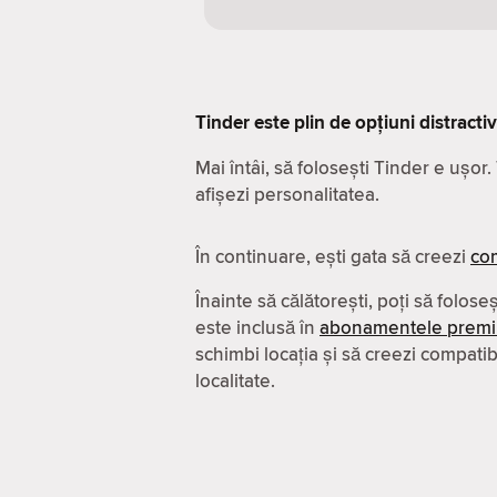
Tinder este plin de opțiuni distracti
Mai întâi, să folosești Tinder e ușor
afișezi personalitatea.
În continuare, ești gata să creezi
com
Înainte să călătorești, poți să folose
este inclusă în
abonamentele prem
schimbi locația și să creezi compatibil
localitate.