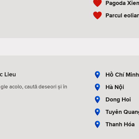
Pagoda Xie
Parcul eolia
c Lieu
Hồ Chí Minh
Hà Nội
le acolo, caută deseori și în
Dong Hoi
Tuyên Quan
Thanh Hóa