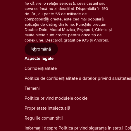
fie că vrei o relație serioasă, ceva casual sau
ceva ce încă nu ai descifrat. Disponibilă în 190
de țări, cu peste 55 de miliarde de
compatibilități create, este cea mai populară
aplicație de dating din lume. Funcțiile precum
Double Date, Modul Muzică, Pașaport, Chimie și
multe altele sunt create pentru orice tip de
conexiune. Descarcă gratuit pe iOS și Android.
română
Aspecte legale
Confidenţialitate
Politica de confidențialitate a datelor privind sănătat
Termeni
Politica privind modulele cookie
Proprietate intelectuală
Regulile comunității
Informații despre Politica privind siguranța în statul C