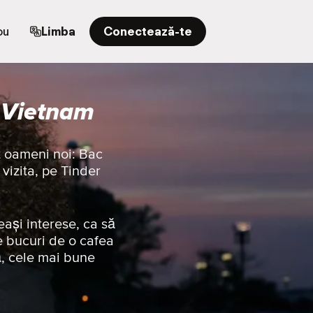
ou
Limba
Conectează-te
, Vietnam
t oameni noi: Bac
 vizita, pe Tinder
eași interese, ca să
e bucuri de o cafea
ă, cele mai bune