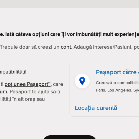
ve. Iată câteva opțiuni care îți vor îmbunătăți mult experiența
. Trebuie doar să creezi un
cont
. Adaugă Interese/Pasiuni, poze
Pașaport către 
patibilităţi
!
Creează o compatibilit
ști
opțiunea Pașaport™
, care
Paris, Los Angeles, Sy
ium
. Pașaport te ajută să-ți
ităţi în alt oraș sau
Locaţia curentă