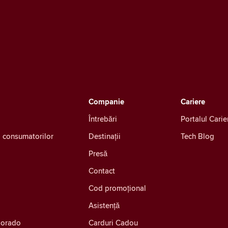
Companie
Cariere
Întrebări
Portalul Carie
ea consumatorilor
Destinații
Tech Blog
Presă
Contact
Cod promoțional
Asistență
olorado
Carduri Cadou