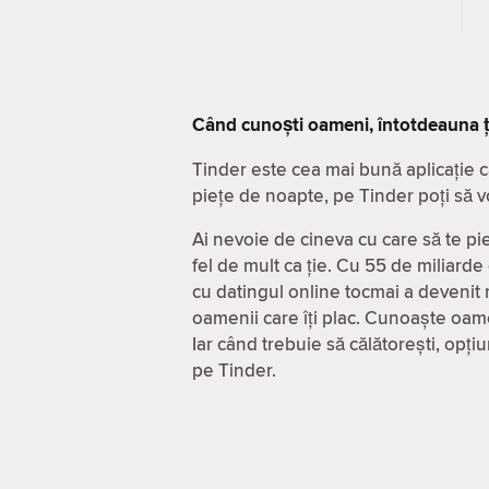
Când cunoști oameni, întotdeauna ț
Tinder este cea mai bună aplicație c
piețe de noapte, pe Tinder poți să v
Ai nevoie de cineva cu care să te pie
fel de mult ca ție. Cu 55 de miliarde
cu datingul online tocmai a devenit m
oamenii care îți plac. Cunoaște oame
Iar când trebuie să călătorești, opț
pe Tinder.