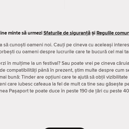
ine minte să urmezi
Sfaturile de siguranță
și
Regulile comuni
a să cunoști oameni noi. Cauți pe cineva cu aceleași interese
orbești cu oameni despre lucrurile care te bucură cel mai ta
rzi în mulțime la un festival? Sau poate vrei pe cineva căruia
 de compatibilităţi până în prezent, știm multe despre cum se
ai bună: Tinder are opțiuni care te ajută să obții vizibilitate
ni care iubesc cafeaua la fel de mult ca tine sau găsește pe
iunea Pașaport te poate duce în peste 190 de țări cu peste 4