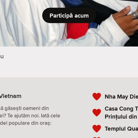
Participă acum
eu
, Vietnam
Nha May Die
Casa Cong T
 să găsești oameni din
ei? Te ajutăm noi. Iată cele
Prințului din
 idei populare din oraș:
Templul Qua