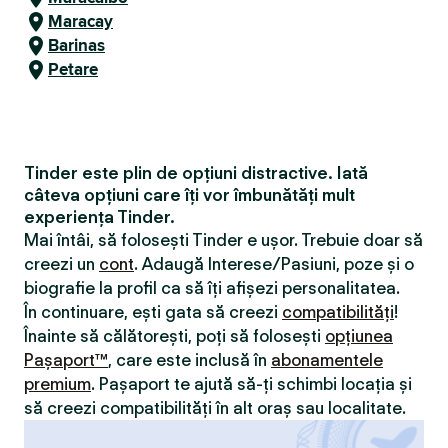
Maracay
Barinas
Petare
Tinder este plin de opțiuni distractive. Iată
câteva opțiuni care îți vor îmbunătăți mult
experiența Tinder.
Mai întâi, să folosești Tinder e ușor. Trebuie doar să
creezi un
cont
. Adaugă Interese/Pasiuni, poze și o
biografie la profil ca să îți afișezi personalitatea.
În continuare, ești gata să creezi
compatibilităţi
!
Înainte să călătorești, poți să folosești
opțiunea
Pașaport™
, care este inclusă în
abonamentele
premium
. Pașaport te ajută să-ți schimbi locația și
să creezi compatibilităţi în alt oraș sau localitate.