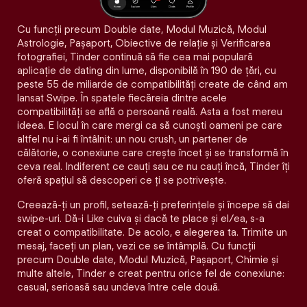
Cu funcții precum Double date, Modul Muzică, Modul
Astrologie, Pașaport, Obiective de relație și Verificarea
fotografiei, Tinder continuă să fie cea mai populară
aplicație de dating din lume, disponibilă în 190 de țări, cu
peste 55 de miliarde de compatibilități create de când am
lansat Swipe. În spatele fiecăreia dintre acele
compatibilităţi se află o persoană reală. Asta a fost mereu
ideea. E locul în care mergi ca să cunoști oameni pe care
altfel nu i-ai fi întâlnit: un nou crush, un partener de
călătorie, o conexiune care crește încet și se transformă în
ceva real. Indiferent ce cauți sau ce nu cauți încă, Tinder îți
oferă spațiul să descoperi ce ți se potrivește.
Creează-ți un profil, setează-ți preferințele și începe să dai
swipe-uri. Dă-i Like cuiva și dacă te place și el/ea, s-a
creat o compatibilitate. De acolo, e alegerea ta. Trimite un
mesaj, faceți un plan, vezi ce se întâmplă. Cu funcții
precum Double date, Modul Muzică, Pașaport, Chimie și
multe altele, Tinder e creat pentru orice fel de conexiune:
casual, serioasă sau undeva între cele două.