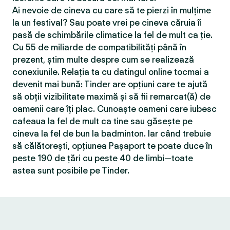
Ai nevoie de cineva cu care să te pierzi în mulțime
la un festival? Sau poate vrei pe cineva căruia îi
pasă de schimbările climatice la fel de mult ca ție.
Cu 55 de miliarde de compatibilităţi până în
prezent, știm multe despre cum se realizează
conexiunile. Relația ta cu datingul online tocmai a
devenit mai bună: Tinder are opțiuni care te ajută
să obții vizibilitate maximă și să fii remarcat(ă) de
oamenii care îți plac. Cunoaște oameni care iubesc
cafeaua la fel de mult ca tine sau găsește pe
cineva la fel de bun la badminton. Iar când trebuie
să călătorești, opțiunea Pașaport te poate duce în
peste 190 de țări cu peste 40 de limbi—toate
astea sunt posibile pe Tinder.