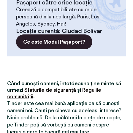
Pașaport către orice locație
Creează o compatibilitate cu orice
persoană din lumea largă. Paris, Los
Angeles, Sydney, Hai!
Locaţia curentă
:
Ciudad Bolívar
Ce este Modul Pașaport?
Când cunoști oameni, întotdeauna ține minte să
urmezi
Sfaturile de siguranță
și
Regulile
comunității
.
Tinder este cea mai bună aplicație ca să cunoști
oameni noi. Cauți pe cineva cu aceleași interese?
Nicio problemă. De la călătorii la piețe de noapte,
pe Tinder poți să vorbești cu oameni despre
lucrurile care te bucură cel mai tare.