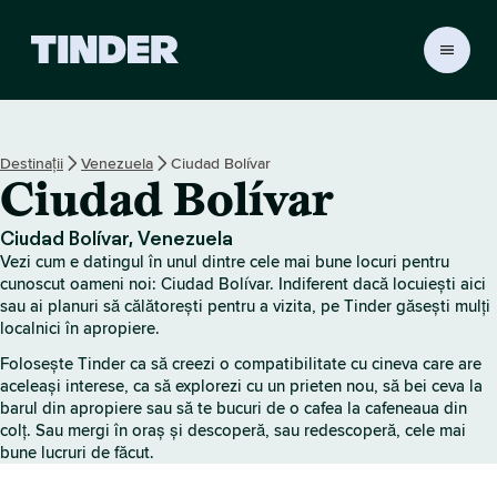
A
c
a
s
ă
Destinații
Venezuela
Ciudad Bolívar
T
Ciudad Bolívar
i
n
d
Ciudad Bolívar, Venezuela
e
Vezi cum e datingul în unul dintre cele mai bune locuri pentru
r
cunoscut oameni noi: Ciudad Bolívar. Indiferent dacă locuiești aici
sau ai planuri să călătorești pentru a vizita, pe Tinder găsești mulți
localnici în apropiere.
Folosește Tinder ca să creezi o compatibilitate cu cineva care are
aceleași interese, ca să explorezi cu un prieten nou, să bei ceva la
barul din apropiere sau să te bucuri de o cafea la cafeneaua din
colț. Sau mergi în oraș și descoperă, sau redescoperă, cele mai
bune lucruri de făcut.