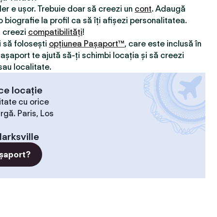
nder e ușor. Trebuie doar să creezi un
cont
. Adaugă
 biografie la profil ca să îți afișezi personalitatea.
ă creezi
compatibilităţi
!
i să folosești
opțiunea Pașaport™
, care este inclusă în
Pașaport te ajută să-ți schimbi locația și să creezi
sau localitate.
ce locație
tate cu orice
rgă. Paris, Los
larksville
șaport?