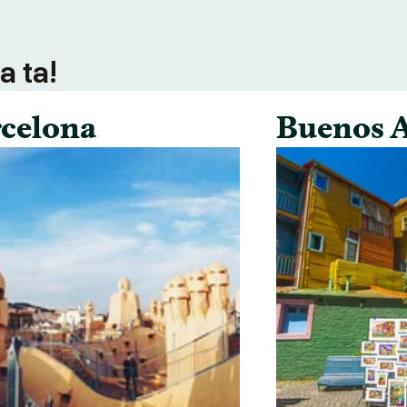
a ta!
celona
Buenos A