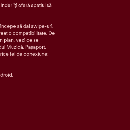
inder îți oferă spațiul să
i începe să dai swipe-uri.
creat o compatibilitate. De
un plan, vezi ce se
dul Muzică, Pașaport,
orice fel de conexiune:
droid.