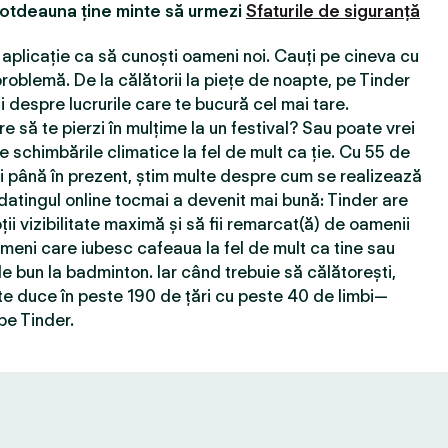
totdeauna ține minte să urmezi
Sfaturile de siguranță
aplicație ca să cunoști oameni noi. Cauți pe cineva cu
roblemă. De la călătorii la piețe de noapte, pe Tinder
 despre lucrurile care te bucură cel mai tare.
e să te pierzi în mulțime la un festival? Sau poate vrei
e schimbările climatice la fel de mult ca ție. Cu 55 de
ţi până în prezent, știm multe despre cum se realizează
 datingul online tocmai a devenit mai bună: Tinder are
ții vizibilitate maximă și să fii remarcat(ă) de oamenii
ameni care iubesc cafeaua la fel de mult ca tine sau
e bun la badminton. Iar când trebuie să călătorești,
e duce în peste 190 de țări cu peste 40 de limbi—
pe Tinder.