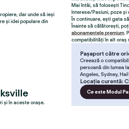
Mai întâi, să folosești Ti
Interese/Pasiuni, poze și o
ropiere, dar unde să ieși
În continuare, ești gata s
re și idei populare din
Înainte să călătorești, poț
abonamentele premium
. 
compatibilităţi în alt oraș 
Pașaport către ori
Creează o compatibili
persoană din lumea la
Angeles, Sydney, Hai!
Locaţia curentă
:
C
ksville
Ce este Modul Pa
 și în aceste orașe.