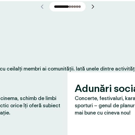
 ceilalți membri ai comunității. Iată unele dintre activită
Adunări soci
 cinema, schimb de limbi
Concerte, festivaluri, kar
ctic orice îți oferă subiect
sporturi – genul de planur
ație.
mai bune cu cineva nou!