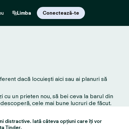
ou
Limba
Conectează-te
erent dacă locuiești aici sau ai planuri să
i cu un prieten nou, să bei ceva la barul din
edescoperă, cele mai bune lucruri de făcut.
i distractive. Iată câteva opțiuni care îți vor
ța Tinder.