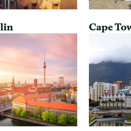
lin
Cape To