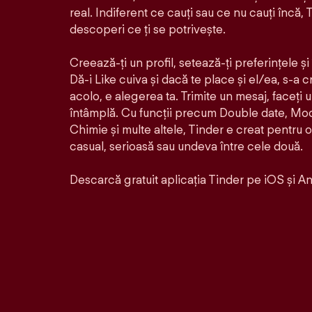
real. Indiferent ce cauți sau ce nu cauți încă, T
descoperi ce ți se potrivește.
Creează-ți un profil, setează-ți preferințele ș
Dă-i Like cuiva și dacă te place și el/ea, s-a 
acolo, e alegerea ta. Trimite un mesaj, faceți 
întâmplă. Cu funcții precum Double date, Mo
Chimie și multe altele, Tinder e creat pentru 
casual, serioasă sau undeva între cele două.
Descarcă gratuit aplicația Tinder pe iOS și An