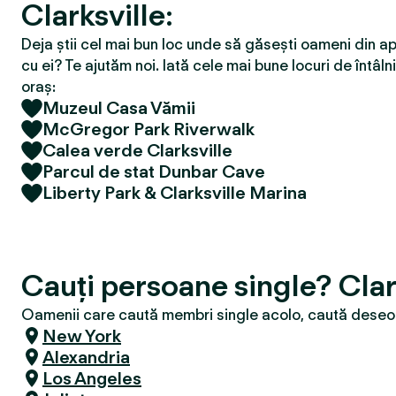
Clarksville:
Deja știi cel mai bun loc unde să găsești oameni din ap
cu ei? Te ajutăm noi. Iată cele mai bune locuri de întâlni
oraș:
Muzeul Casa Vămii
McGregor Park Riverwalk
Calea verde Clarksville
Parcul de stat Dunbar Cave
Liberty Park & Clarksville Marina
Cauți persoane single? Clar
Oamenii care caută membri single acolo, caută deseori
New York
Alexandria
Los Angeles