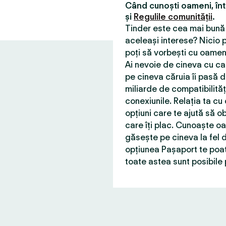
Când cunoști oameni, în
și
Regulile comunității
.
Tinder este cea mai bună 
aceleași interese? Nicio p
poți să vorbești cu oameni
Ai nevoie de cineva cu car
pe cineva căruia îi pasă d
miliarde de compatibilită
conexiunile. Relația ta cu
opțiuni care te ajută să ob
care îți plac. Cunoaște o
găsește pe cineva la fel d
opțiunea Pașaport te poat
toate astea sunt posibile 