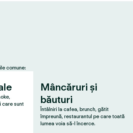
țile comune:
ale
Mâncăruri și
băuturi
aoke,
i care sunt
Întâlniri la cafea, brunch, gătit
împreună, restaurantul pe care toată
lumea voia să-l încerce.