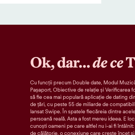
Ok, dar…
de ce
T
Cu funcții precum Double date, Modul Muzică
Pașaport, Obiective de relație și Verificarea f
să fie cea mai populară aplicație de dating di
de țări, cu peste 55 de miliarde de compatibil
lansat Swipe. În spatele fiecăreia dintre acele 
persoană reală. Asta a fost mereu ideea. E loc
cunoști oameni pe care altfel nu i-ai fi întâlni
de călătorie, o conexiune care crește încet și