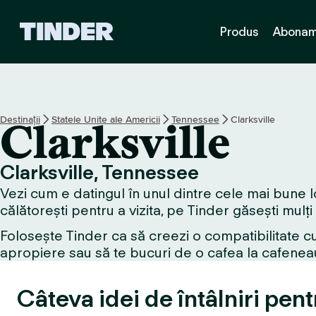
A
Produs
Abonam
c
a
s
ă
T
i
Destinații
Statele Unite ale Americii
Tennessee
Clarksville
Clarksville
n
d
e
Clarksville, Tennessee
r
Vezi cum e datingul în unul dintre cele mai bune lo
călătorești pentru a vizita, pe Tinder găsești mulți
Folosește Tinder ca să creezi o compatibilitate cu
apropiere sau să te bucuri de o cafea la cafeneau
Câteva idei de întâlniri pent