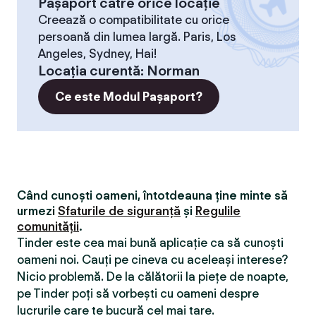
Pașaport către orice locație
Creează o compatibilitate cu orice
persoană din lumea largă. Paris, Los
Angeles, Sydney, Hai!
Locaţia curentă
:
Norman
Ce este Modul Pașaport?
Când cunoști oameni, întotdeauna ține minte să
urmezi
Sfaturile de siguranță
și
Regulile
comunității
.
Tinder este cea mai bună aplicație ca să cunoști
oameni noi. Cauți pe cineva cu aceleași interese?
Nicio problemă. De la călătorii la piețe de noapte,
pe Tinder poți să vorbești cu oameni despre
lucrurile care te bucură cel mai tare.