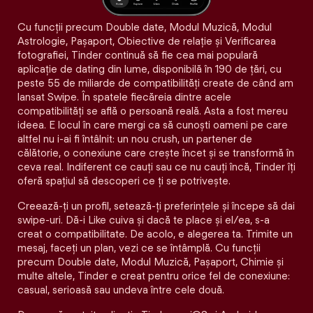
Cu funcții precum Double date, Modul Muzică, Modul
Astrologie, Pașaport, Obiective de relație și Verificarea
fotografiei, Tinder continuă să fie cea mai populară
aplicație de dating din lume, disponibilă în 190 de țări, cu
peste 55 de miliarde de compatibilități create de când am
lansat Swipe. În spatele fiecăreia dintre acele
compatibilităţi se află o persoană reală. Asta a fost mereu
ideea. E locul în care mergi ca să cunoști oameni pe care
altfel nu i-ai fi întâlnit: un nou crush, un partener de
călătorie, o conexiune care crește încet și se transformă în
ceva real. Indiferent ce cauți sau ce nu cauți încă, Tinder îți
oferă spațiul să descoperi ce ți se potrivește.
Creează-ți un profil, setează-ți preferințele și începe să dai
swipe-uri. Dă-i Like cuiva și dacă te place și el/ea, s-a
creat o compatibilitate. De acolo, e alegerea ta. Trimite un
mesaj, faceți un plan, vezi ce se întâmplă. Cu funcții
precum Double date, Modul Muzică, Pașaport, Chimie și
multe altele, Tinder e creat pentru orice fel de conexiune:
casual, serioasă sau undeva între cele două.