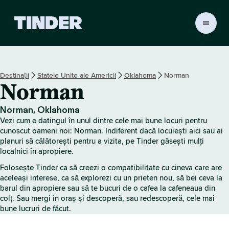
A
c
a
s
ă
Destinații
Statele Unite ale Americii
Oklahoma
Norman
T
Norman
i
n
d
Norman, Oklahoma
e
Vezi cum e datingul în unul dintre cele mai bune locuri pentru
r
cunoscut oameni noi: Norman. Indiferent dacă locuiești aici sau ai
planuri să călătorești pentru a vizita, pe Tinder găsești mulți
localnici în apropiere.
Folosește Tinder ca să creezi o compatibilitate cu cineva care are
aceleași interese, ca să explorezi cu un prieten nou, să bei ceva la
barul din apropiere sau să te bucuri de o cafea la cafeneaua din
colț. Sau mergi în oraș și descoperă, sau redescoperă, cele mai
bune lucruri de făcut.