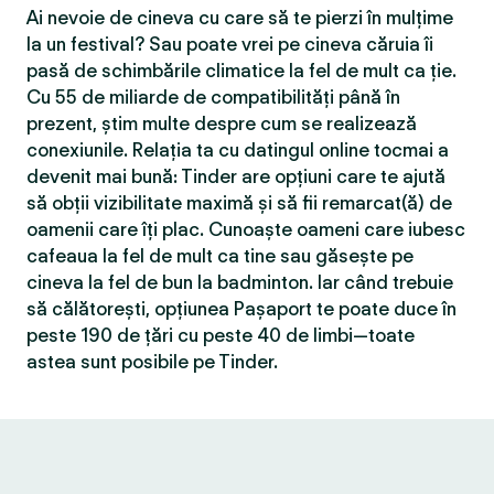
Ai nevoie de cineva cu care să te pierzi în mulțime
la un festival? Sau poate vrei pe cineva căruia îi
pasă de schimbările climatice la fel de mult ca ție.
Cu 55 de miliarde de compatibilităţi până în
prezent, știm multe despre cum se realizează
conexiunile. Relația ta cu datingul online tocmai a
devenit mai bună: Tinder are opțiuni care te ajută
să obții vizibilitate maximă și să fii remarcat(ă) de
oamenii care îți plac. Cunoaște oameni care iubesc
cafeaua la fel de mult ca tine sau găsește pe
cineva la fel de bun la badminton. Iar când trebuie
să călătorești, opțiunea Pașaport te poate duce în
peste 190 de țări cu peste 40 de limbi—toate
astea sunt posibile pe Tinder.