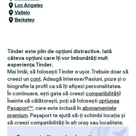
Los Angeles
Vallejo
Berkeley
Tinder este plin de opțiuni distractive. Iată
câteva opțiuni care îți vor îmbunătăți mult
experiența Tinder.
Mai întâi, să folosești Tinder e ușor. Trebuie doar să
creezi un
cont
. Adaugă Interese/Pasiuni, poze și o
biografie la profil ca să îți afișezi personalitatea.
În continuare, ești gata să creezi
compatibilităţi
!
Înainte să călătorești, poți să folosești
opțiunea
Pașaport™
, care este inclusă în
abonamentele
premium
. Pașaport te ajută să-ți schimbi locația și
să creezi compatibilităţi în alt oraș sau localitate.