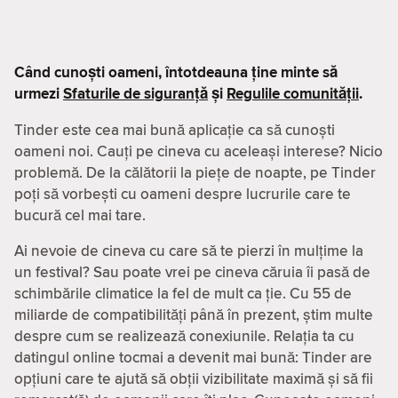
Când cunoști oameni, întotdeauna ține minte să
urmezi
Sfaturile de siguranță
și
Regulile comunității
.
Tinder este cea mai bună aplicație ca să cunoști
oameni noi. Cauți pe cineva cu aceleași interese? Nicio
problemă. De la călătorii la piețe de noapte, pe Tinder
poți să vorbești cu oameni despre lucrurile care te
bucură cel mai tare.
Ai nevoie de cineva cu care să te pierzi în mulțime la
un festival? Sau poate vrei pe cineva căruia îi pasă de
schimbările climatice la fel de mult ca ție. Cu 55 de
miliarde de compatibilităţi până în prezent, știm multe
despre cum se realizează conexiunile. Relația ta cu
datingul online tocmai a devenit mai bună: Tinder are
opțiuni care te ajută să obții vizibilitate maximă și să fii