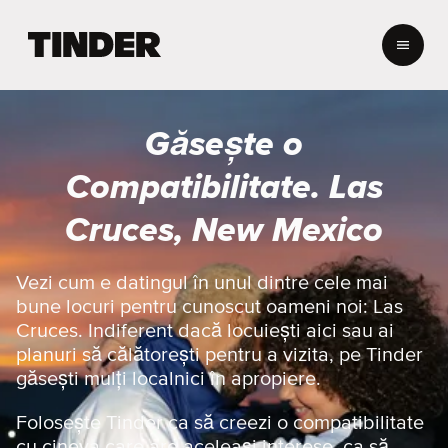
A
c
a
s
ă
Găsește o
T
i
Compatibilitate. Las
n
d
Cruces, New Mexico
e
r
Vezi cum e datingul în unul dintre cele mai
bune locuri pentru cunoscut oameni noi: Las
Cruces. Indiferent dacă locuiești aici sau ai
planuri să călătorești pentru a vizita, pe Tinder
găsești mulți localnici în apropiere.
Folosește Tinder ca să creezi o compatibilitate
cu cineva care are aceleași interese, ca să