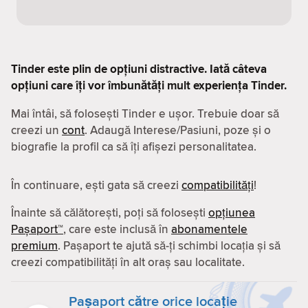
Tinder este plin de opțiuni distractive. Iată câteva
opțiuni care îți vor îmbunătăți mult experiența Tinder.
Mai întâi, să folosești Tinder e ușor. Trebuie doar să
creezi un
cont
. Adaugă Interese/Pasiuni, poze și o
biografie la profil ca să îți afișezi personalitatea.
În continuare, ești gata să creezi
compatibilităţi
!
Înainte să călătorești, poți să folosești
opțiunea
Pașaport™
, care este inclusă în
abonamentele
premium
. Pașaport te ajută să-ți schimbi locația și să
creezi compatibilităţi în alt oraș sau localitate.
Pașaport către orice locație