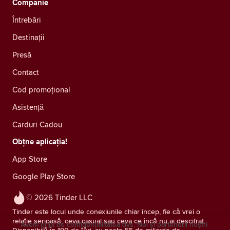
Companie
Întrebări
Destinații
Presă
Contact
Cod promoțional
Asistență
Carduri Cadou
Obțne aplicația!
App Store
Google Play Store
© 2026 Tinder LLC
Tinder este locul unde conexiunile chiar încep, fie că vrei o
relație serioasă, ceva casual sau ceva ce încă nu ai descifrat.
Avem grijă de confidențialitatea dvs. Noi și partenerii noștri
Disponibilă în 190 de țări, cu peste 55 de miliarde de