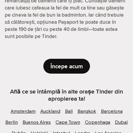
remarcat(ă) de oamenii care îți plac. Cunoaște oameni
care iubesc cafeaua la fel de mult ca tine sau găsește
pe cineva la fel de bun la badminton. Iar când trebuie
să călătorești, opțiunea Pașaport te poate duce în
peste 190 de țări cu peste 40 de limbi—toate astea
sunt posibile pe Tinder.
Începe acum
Află ce se întâmplă în alte orașe Tinder din
apropierea ta!
Amsterdam
Auckland
Bali
Bangkok
Barcelona
Berlin
Buenos Aires
Cape Town
Copenhaga
Dubai