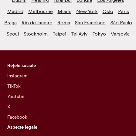
Dublin
Helsinki
Istanbul
Londra
Los Angeles
Madrid
Melbourne
Miami
New York
Oslo
Paris
Praga
Rio de Janeiro
Roma
San Francisco
São Paulo
Seoul
Stockholm
Taipei
Tel Aviv
Tokyo
Varșovia
Rețele sociale
Instagram
TikTok
YouTube
X
Facebook
Aspecte legale