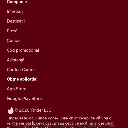
Companie
Întrebări
Destinații
Presă
Contact
Cod promoțional
Asistență
Carduri Cadou
Obțne aplicația!
App Store
Google Play Store
© 2026 Tinder LLC
Tinder este locul unde conexiunile chiar încep, fie că vrei o
relație serioasă, ceva casual sau ceva ce încă nu ai descifrat.
Avem grijă de confidențialitatea dvs. Noi și partenerii noștri