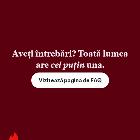
Aveți întrebări? Toată lumea
are
cel puțin
una.
Vizitează pagina de FAQ