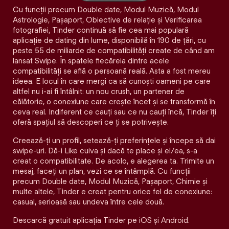
Cu funcții precum Double date, Modul Muzică, Modul
Astrologie, Pașaport, Obiective de relație și Verificarea
fotografiei, Tinder continuă să fie cea mai populară
aplicație de dating din lume, disponibilă în 190 de țări, cu
peste 55 de miliarde de compatibilități create de când am
lansat Swipe. În spatele fiecăreia dintre acele
compatibilităţi se află o persoană reală. Asta a fost mereu
ideea. E locul în care mergi ca să cunoști oameni pe care
altfel nu i-ai fi întâlnit: un nou crush, un partener de
călătorie, o conexiune care crește încet și se transformă în
ceva real. Indiferent ce cauți sau ce nu cauți încă, Tinder îți
oferă spațiul să descoperi ce ți se potrivește.
Creează-ți un profil, setează-ți preferințele și începe să dai
swipe-uri. Dă-i Like cuiva și dacă te place și el/ea, s-a
creat o compatibilitate. De acolo, e alegerea ta. Trimite un
mesaj, faceți un plan, vezi ce se întâmplă. Cu funcții
precum Double date, Modul Muzică, Pașaport, Chimie și
multe altele, Tinder e creat pentru orice fel de conexiune:
casual, serioasă sau undeva între cele două.
Descarcă gratuit aplicația Tinder pe iOS și Android.