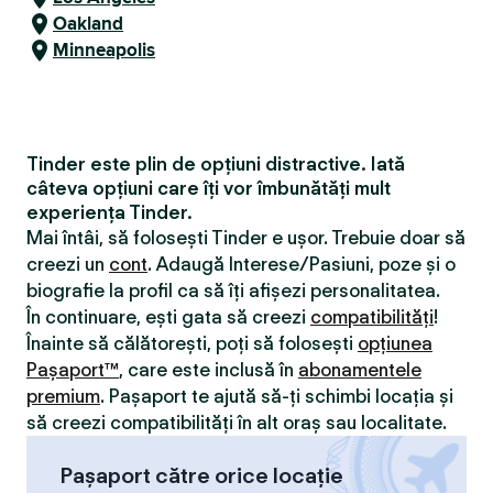
Oakland
Minneapolis
Tinder este plin de opțiuni distractive. Iată
câteva opțiuni care îți vor îmbunătăți mult
experiența Tinder.
Mai întâi, să folosești Tinder e ușor. Trebuie doar să
creezi un
cont
. Adaugă Interese/Pasiuni, poze și o
biografie la profil ca să îți afișezi personalitatea.
În continuare, ești gata să creezi
compatibilităţi
!
Înainte să călătorești, poți să folosești
opțiunea
Pașaport™
, care este inclusă în
abonamentele
premium
. Pașaport te ajută să-ți schimbi locația și
să creezi compatibilităţi în alt oraș sau localitate.
Pașaport către orice locație