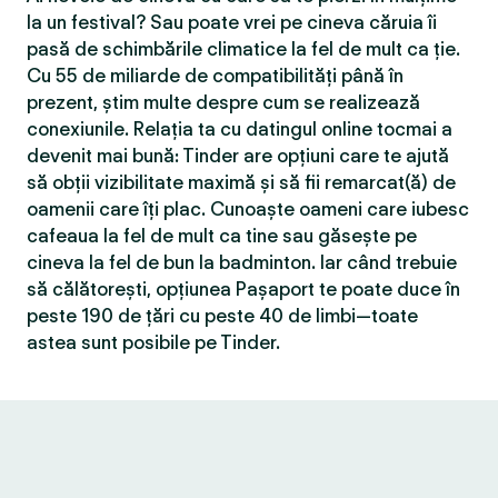
la un festival? Sau poate vrei pe cineva căruia îi
pasă de schimbările climatice la fel de mult ca ție.
Cu 55 de miliarde de compatibilităţi până în
prezent, știm multe despre cum se realizează
conexiunile. Relația ta cu datingul online tocmai a
devenit mai bună: Tinder are opțiuni care te ajută
să obții vizibilitate maximă și să fii remarcat(ă) de
oamenii care îți plac. Cunoaște oameni care iubesc
cafeaua la fel de mult ca tine sau găsește pe
cineva la fel de bun la badminton. Iar când trebuie
să călătorești, opțiunea Pașaport te poate duce în
peste 190 de țări cu peste 40 de limbi—toate
astea sunt posibile pe Tinder.