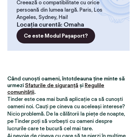
Creează o compatibilitate cu orice
persoană din lumea largă. Paris, Los
Angeles, Sydney, Hai!
Locaţia curentă
:
Omaha
Ce este Modul Pașaport?
Când cunoști oameni, întotdeauna ține minte să
urmezi
Sfaturile de siguranță
și
Regulile
comunității
.
Tinder este cea mai bună aplicație ca să cunoști
oameni noi. Cauți pe cineva cu aceleași interese?
Nicio problemă. De la călătorii la piețe de noapte,
pe Tinder poți să vorbești cu oameni despre
lucrurile care te bucură cel mai tare.
Ai nevoie de cineva cu care să te pierzi în mulțime