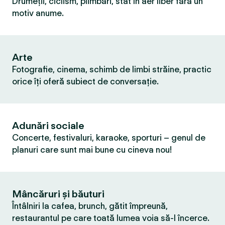
Drumeții, ciclism, plimbări, stat în aer liber fără un
motiv anume.
Arte
Fotografie, cinema, schimb de limbi străine, practic
orice îți oferă subiect de conversație.
Adunări sociale
Concerte, festivaluri, karaoke, sporturi – genul de
planuri care sunt mai bune cu cineva nou!
Mâncăruri și băuturi
Întâlniri la cafea, brunch, gătit împreună,
restaurantul pe care toată lumea voia să-l încerce.