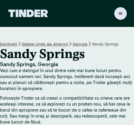
A
c
a
s
ă
Destinații
Statele Unite ale Americii
Georgia
Sandy Springs
T
Sandy Springs
i
n
d
Sandy Springs, Georgia
e
Vezi cum e datingul în unul dintre cele mai bune locuri pentru
r
cunoscut oameni noi: Sandy Springs. Indiferent dacă locuiești aici
sau ai planuri să călătorești pentru a vizita, pe Tinder găsești mulți
localnici în apropiere.
Folosește Tinder ca să creezi o compatibilitate cu cineva care are
aceleași interese, ca să explorezi cu un prieten nou, să bei ceva la
barul din apropiere sau să te bucuri de o cafea la cafeneaua din
colț. Sau mergi în oraș și descoperă, sau redescoperă, cele mai
bune lucruri de făcut.