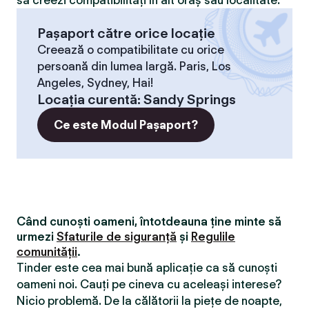
să creezi compatibilităţi în alt oraș sau localitate.
Pașaport către orice locație
Creează o compatibilitate cu orice
persoană din lumea largă. Paris, Los
Angeles, Sydney, Hai!
Locaţia curentă
:
Sandy Springs
Ce este Modul Pașaport?
Când cunoști oameni, întotdeauna ține minte să
urmezi
Sfaturile de siguranță
și
Regulile
comunității
.
Tinder este cea mai bună aplicație ca să cunoști
oameni noi. Cauți pe cineva cu aceleași interese?
Nicio problemă. De la călătorii la piețe de noapte,