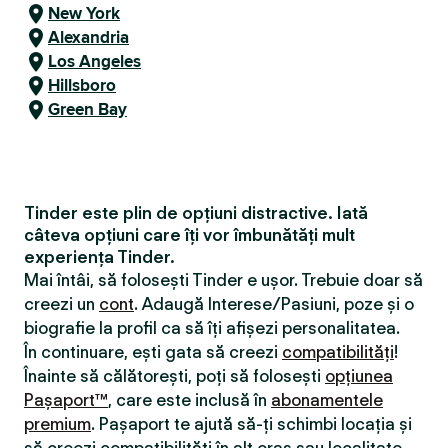
New York
Alexandria
Los Angeles
Hillsboro
Green Bay
Tinder este plin de opțiuni distractive. Iată
câteva opțiuni care îți vor îmbunătăți mult
experiența Tinder.
Mai întâi, să folosești Tinder e ușor. Trebuie doar să
creezi un
cont
. Adaugă Interese/Pasiuni, poze și o
biografie la profil ca să îți afișezi personalitatea.
În continuare, ești gata să creezi
compatibilităţi
!
Înainte să călătorești, poți să folosești
opțiunea
Pașaport™
, care este inclusă în
abonamentele
premium
. Pașaport te ajută să-ți schimbi locația și