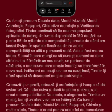
Cu funcții precum Double date, Modul Muzică, Modul
Astrologie, Pașaport, Obiective de relație și Verificarea
fotografiei, Tinder continuă să fie cea mai populară
aplicație de dating din lume, disponibilă în 190 de țări, cu
peste 55 de miliarde de compatibilități create de când am
lansat Swipe. În spatele fiecăreia dintre acele
compatibilităţi se află o persoană reală. Asta a fost mereu
ideea. E locul în care mergi ca să cunoști oameni pe care
altfel nu i-ai fi întâlnit: un nou crush, un partener de
călătorie, o conexiune care crește încet și se transformă în
ceva real. Indiferent ce cauți sau ce nu cauți încă, Tinder îți
oferă spațiul să descoperi ce ți se potrivește.
Creează-ți un profil, setează-ți preferințele și începe să dai
swipe-uri. Dă-i Like cuiva și dacă te place și el/ea, s-a
creat o compatibilitate. De acolo, e alegerea ta. Trimite un
mesaj, faceți un plan, vezi ce se întâmplă. Cu funcții
precum Double date, Modul Muzică, Pașaport, Chimie și
multe altele, Tinder e creat pentru orice fel de conexiune: