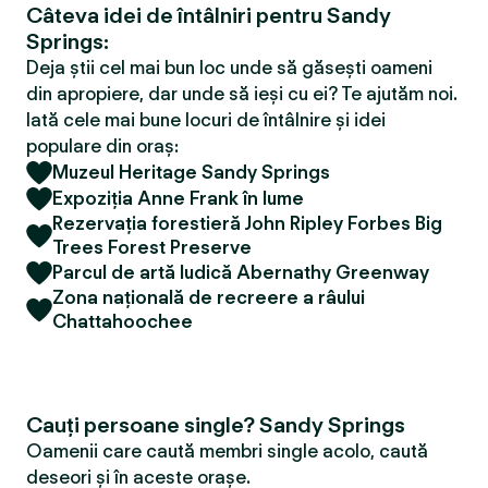
Câteva idei de întâlniri pentru Sandy
Springs:
Deja știi cel mai bun loc unde să găsești oameni
din apropiere, dar unde să ieși cu ei? Te ajutăm noi.
Iată cele mai bune locuri de întâlnire și idei
populare din oraș:
Muzeul Heritage Sandy Springs
Expoziția Anne Frank în lume
Rezervația forestieră John Ripley Forbes Big
Trees Forest Preserve
Parcul de artă ludică Abernathy Greenway
Zona națională de recreere a râului
Chattahoochee
Cauți persoane single? Sandy Springs
Oamenii care caută membri single acolo, caută
deseori și în aceste orașe.