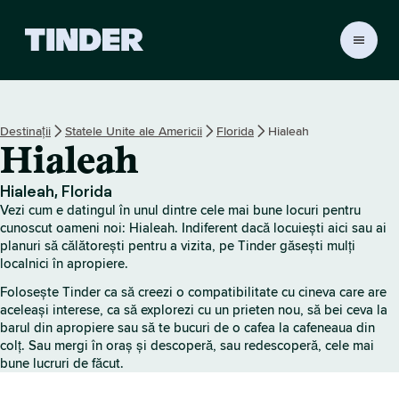
A
c
a
s
ă
Destinații
Statele Unite ale Americii
Florida
Hialeah
T
Hialeah
i
n
d
Hialeah, Florida
e
Vezi cum e datingul în unul dintre cele mai bune locuri pentru
r
cunoscut oameni noi: Hialeah. Indiferent dacă locuiești aici sau ai
planuri să călătorești pentru a vizita, pe Tinder găsești mulți
localnici în apropiere.
Folosește Tinder ca să creezi o compatibilitate cu cineva care are
aceleași interese, ca să explorezi cu un prieten nou, să bei ceva la
barul din apropiere sau să te bucuri de o cafea la cafeneaua din
colț. Sau mergi în oraș și descoperă, sau redescoperă, cele mai
bune lucruri de făcut.