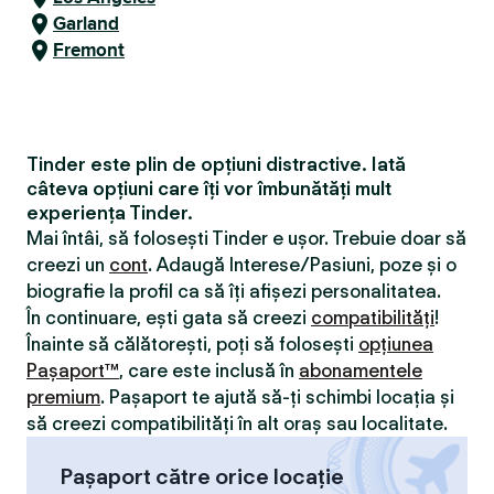
Garland
Fremont
Tinder este plin de opțiuni distractive. Iată
câteva opțiuni care îți vor îmbunătăți mult
experiența Tinder.
Mai întâi, să folosești Tinder e ușor. Trebuie doar să
creezi un
cont
. Adaugă Interese/Pasiuni, poze și o
biografie la profil ca să îți afișezi personalitatea.
În continuare, ești gata să creezi
compatibilităţi
!
Înainte să călătorești, poți să folosești
opțiunea
Pașaport™
, care este inclusă în
abonamentele
premium
. Pașaport te ajută să-ți schimbi locația și
să creezi compatibilităţi în alt oraș sau localitate.
Pașaport către orice locație