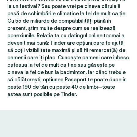
la un festival? Sau poate vrei pe cineva căruia îi
pasă de schimbările climatice la fel de mult ca ție.
Cu 55 de miliarde de compatibilităţi până în
prezent, știm multe despre cum se realizează
conexiunile. Relația ta cu datingul online tocmai a
devenit mai bună: Tinder are opțiuni care te ajută
să obții vizibilitate maximă și să fii remarcat(ă) de
oamenii care îți plac. Cunoaște oameni care iubesc
cafeaua la fel de mult ca tine sau găsește pe
cineva la fel de bun la badminton. Iar când trebuie
să călătorești, opțiunea Pașaport te poate duce în
peste 190 de țări cu peste 40 de limbi—toate
astea sunt posibile pe Tinder.