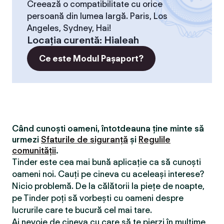
Creează o compatibilitate cu orice
persoană din lumea largă. Paris, Los
Angeles, Sydney, Hai!
Locaţia curentă
:
Hialeah
Ce este Modul Pașaport?
Când cunoști oameni, întotdeauna ține minte să
urmezi
Sfaturile de siguranță
și
Regulile
comunității
.
Tinder este cea mai bună aplicație ca să cunoști
oameni noi. Cauți pe cineva cu aceleași interese?
Nicio problemă. De la călătorii la piețe de noapte,
pe Tinder poți să vorbești cu oameni despre
lucrurile care te bucură cel mai tare.
Ai nevoie de cineva cu care să te pierzi în mulțime