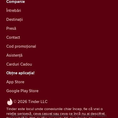
Companie
Întrebări
Destinații
Presă
Contact
Cod promoțional
Asistență
Carduri Cadou
Obțne aplicația!
App Store
Google Play Store
© 2026 Tinder LLC
Tinder este locul unde conexiunile chiar încep, fie că vrei o
relație serioasă, ceva casual sau ceva ce încă nu ai descifrat.
Avem grijă de confidențialitatea dvs. Noi și partenerii noștri