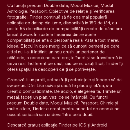
Cu funcții precum Double date, Modul Muzică, Modul
Astrologie, Pașaport, Obiective de relație și Verificarea
fotografiei, Tinder continuă să fie cea mai populară
aplicație de dating din lume, disponibilă în 190 de țări, cu
peste 55 de miliarde de compatibilități create de când am
lansat Swipe. În spatele fiecăreia dintre acele
compatibilităţi se află o persoană reală. Asta a fost mereu
ideea. E locul în care mergi ca să cunoști oameni pe care
altfel nu i-ai fi întâlnit: un nou crush, un partener de
călătorie, o conexiune care crește încet și se transformă în
ceva real. Indiferent ce cauți sau ce nu cauți încă, Tinder îți
oferă spațiul să descoperi ce ți se potrivește.
Creează-ți un profil, setează-ți preferințele și începe să dai
swipe-uri. Dă-i Like cuiva și dacă te place și el/ea, s-a
creat o compatibilitate. De acolo, e alegerea ta. Trimite un
mesaj, faceți un plan, vezi ce se întâmplă. Cu funcții
precum Double date, Modul Muzică, Pașaport, Chimie și
multe altele, Tinder e creat pentru orice fel de conexiune:
casual, serioasă sau undeva între cele două.
Descarcă gratuit aplicația Tinder pe iOS și Android.