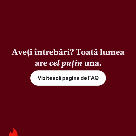
Aveți întrebări? Toată lumea
are
cel puțin
una.
Vizitează pagina de FAQ