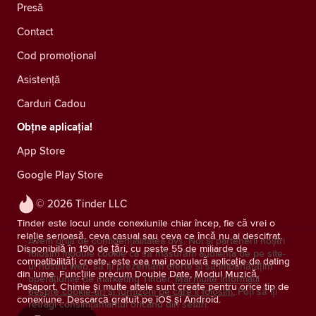
Presă
Contact
Cod promoțional
Asistență
Carduri Cadou
Obțne aplicația!
App Store
Google Play Store
© 2026 Tinder LLC
Tinder este locul unde conexiunile chiar încep, fie că vrei o
relație serioasă, ceva casual sau ceva ce încă nu ai descifrat.
Avem grijă de confidențialitatea dvs. Noi și partenerii noștri
Disponibilă în 190 de țări, cu peste 55 de miliarde de
folosim module cookie ca să măsurăm audiența de pe site-
compatibilități create, este cea mai populară aplicație de dating
ul nostru web, să îți prezentăm oferte și să îmbunătățim
din lume. Funcțiile precum Double Date, Modul Muzică,
operațiunile de marketing Tinder.
Mai multe informații
Pașaport, Chimie și multe altele sunt create pentru orice tip de
despre cookie-uri și furnizorii pe care îi folosim.
Poți să îți
conexiune. Descarcă gratuit pe iOS și Android.
retragi consimţământul oricând din setări.