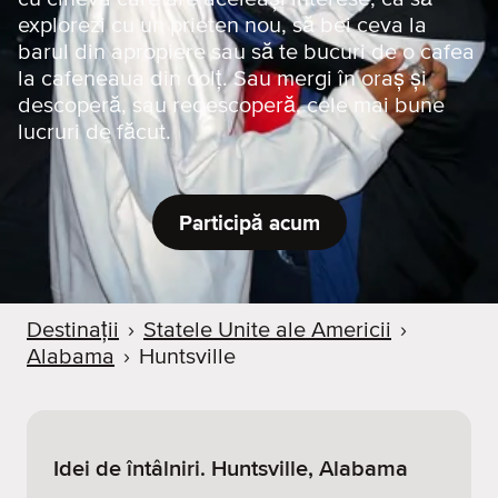
explorezi cu un prieten nou, să bei ceva la
barul din apropiere sau să te bucuri de o cafea
la cafeneaua din colț. Sau mergi în oraș și
descoperă, sau redescoperă, cele mai bune
lucruri de făcut.
Participă acum
Destinații
›
Statele Unite ale Americii
›
Alabama
›
Huntsville
Idei de întâlniri. Huntsville, Alabama