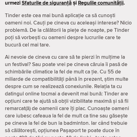
urmezi
Sfaturile de siguranță
și
Regulile comunității
.
Tinder este cea mai bună aplicație ca să cunoști
oameni noi. Cauți pe cineva cu aceleași interese? Nicio
problemă. De la călătorii la piețe de noapte, pe Tinder
poți să vorbești cu oameni despre lucrurile care te
bucură cel mai tare.
Ai nevoie de cineva cu care să te pierzi în mulțime la
un festival? Sau poate vrei pe cineva căruia îi pasă de
schimbările climatice la fel de mult ca ție. Cu 55 de
miliarde de compatibilităţi până în prezent, știm multe
despre cum se realizează conexiunile. Relația ta cu
datingul online tocmai a devenit mai bună: Tinder are
opțiuni care te ajută să obții vizibilitate maximă și să fii
remarcat(ă) de oamenii care îți plac. Cunoaște oameni
care iubesc cafeaua la fel de mult ca tine sau găsește
pe cineva la fel de bun la badminton. Iar când trebuie
să călătorești, opțiunea Pașaport te poate duce în