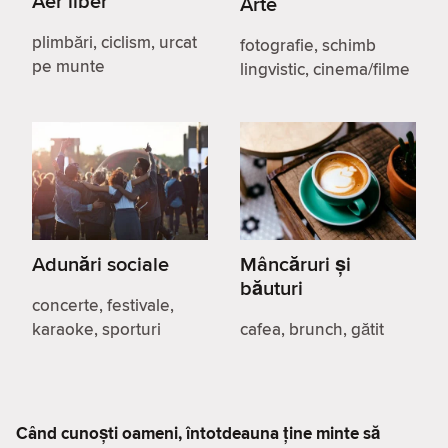
Aer liber
Arte
plimbări, ciclism, urcat
fotografie, schimb
pe munte
lingvistic, cinema/filme
Adunări sociale
Mâncăruri și
băuturi
concerte, festivale,
karaoke, sporturi
cafea, brunch, gătit
Când cunoști oameni, întotdeauna ține minte să