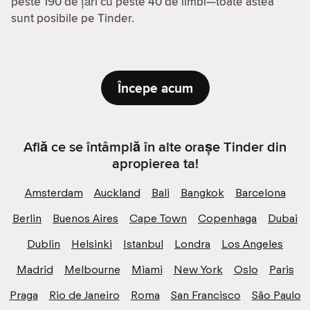
peste 190 de țări cu peste 40 de limbi—toate astea
sunt posibile pe Tinder.
Începe acum
Află ce se întâmplă în alte orașe Tinder din
apropierea ta!
Amsterdam
Auckland
Bali
Bangkok
Barcelona
Berlin
Buenos Aires
Cape Town
Copenhaga
Dubai
Dublin
Helsinki
Istanbul
Londra
Los Angeles
Madrid
Melbourne
Miami
New York
Oslo
Paris
Praga
Rio de Janeiro
Roma
San Francisco
São Paulo