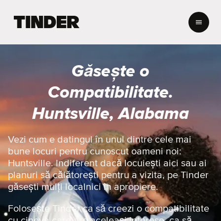
A
c
a
s
ă
Găsește o
T
i
Compatibilitate.
n
d
Huntsville, Alabama
e
r
Vezi cum e datingul în unul dintre cele mai
bune locuri pentru cunoscut oameni noi:
Huntsville. Indiferent dacă locuiești aici sau ai
planuri să călătorești pentru a vizita, pe Tinder
găsești mulți localnici în apropiere.
Folosește Tinder ca să creezi o compatibilitate
cu cineva care are aceleași interese, ca să