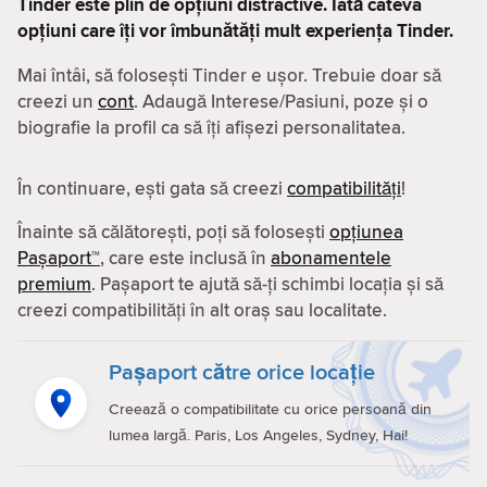
Tinder este plin de opțiuni distractive. Iată câteva
opțiuni care îți vor îmbunătăți mult experiența Tinder.
Mai întâi, să folosești Tinder e ușor. Trebuie doar să
creezi un
cont
. Adaugă Interese/Pasiuni, poze și o
biografie la profil ca să îți afișezi personalitatea.
În continuare, ești gata să creezi
compatibilităţi
!
Înainte să călătorești, poți să folosești
opțiunea
Pașaport™
, care este inclusă în
abonamentele
premium
. Pașaport te ajută să-ți schimbi locația și să
creezi compatibilităţi în alt oraș sau localitate.
Pașaport către orice locație
Creează o compatibilitate cu orice persoană din
lumea largă. Paris, Los Angeles, Sydney, Hai!