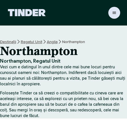
A
c
a
s
ă
Destinații
Regatul Unit
Anglia
Northampton
T
Northampton
i
n
d
Northampton, Regatul Unit
e
Vezi cum e datingul în unul dintre cele mai bune locuri pentru
r
cunoscut oameni noi: Northampton. Indiferent dacă locuiești aici
sau ai planuri să călătorești pentru a vizita, pe Tinder găsești mulți
localnici în apropiere.
Folosește Tinder ca să creezi o compatibilitate cu cineva care are
aceleași interese, ca să explorezi cu un prieten nou, să bei ceva la
barul din apropiere sau să te bucuri de o cafea la cafeneaua din
colț. Sau mergi în oraș și descoperă, sau redescoperă, cele mai
bune lucruri de făcut.