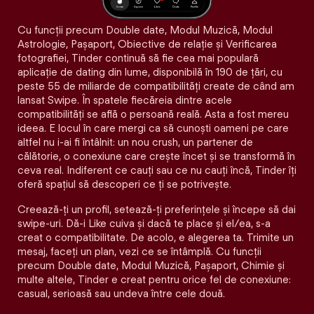
Cu funcții precum Double date, Modul Muzică, Modul
Astrologie, Pașaport, Obiective de relație și Verificarea
fotografiei, Tinder continuă să fie cea mai populară
aplicație de dating din lume, disponibilă în 190 de țări, cu
peste 55 de miliarde de compatibilități create de când am
lansat Swipe. În spatele fiecăreia dintre acele
compatibilităţi se află o persoană reală. Asta a fost mereu
ideea. E locul în care mergi ca să cunoști oameni pe care
altfel nu i-ai fi întâlnit: un nou crush, un partener de
călătorie, o conexiune care crește încet și se transformă în
ceva real. Indiferent ce cauți sau ce nu cauți încă, Tinder îți
oferă spațiul să descoperi ce ți se potrivește.
Creează-ți un profil, setează-ți preferințele și începe să dai
swipe-uri. Dă-i Like cuiva și dacă te place și el/ea, s-a
creat o compatibilitate. De acolo, e alegerea ta. Trimite un
mesaj, faceți un plan, vezi ce se întâmplă. Cu funcții
precum Double date, Modul Muzică, Pașaport, Chimie și
multe altele, Tinder e creat pentru orice fel de conexiune:
casual, serioasă sau undeva între cele două.