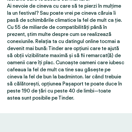
Ai nevoie de cineva cu care să te pierzi în mulțime
la un festival? Sau poate vrei pe cineva căruia îi
pasă de schimbările climatice la fel de mult ca ție.
Cu 55 de miliarde de compatibilităţi până în
prezent, știm multe despre cum se realizează
conexiunile. Relația ta cu datingul online tocmai a
devenit mai bună: Tinder are opțiuni care te ajută
să obții vizibilitate maximă și să fii remarcat(ă) de
oamenii care îți plac. Cunoaște oameni care iubesc
cafeaua la fel de mult ca tine sau găsește pe
cineva la fel de bun la badminton. Iar când trebuie
să călătorești, opțiunea Pașaport te poate duce în
peste 190 de țări cu peste 40 de limbi—toate
astea sunt posibile pe Tinder.