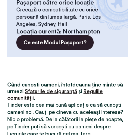
Pașaport către orice locație
Creează o compatibilitate cu orice
persoană din lumea largă. Paris, Los
Angeles, Sydney, Hai!
Locaţia curentă
:
Northampton
Ce este Modul Pașaport?
Când cunoști oameni, întotdeauna ține minte să
urmezi
Sfaturile de siguranță
și
Regulile
comunității
.
Tinder este cea mai bună aplicație ca să cunoști
oameni noi. Cauți pe cineva cu aceleași interese?
Nicio problemă. De la călătorii la piețe de noapte,
pe Tinder poți să vorbești cu oameni despre
lucrurile care te bucură cel mai tare.