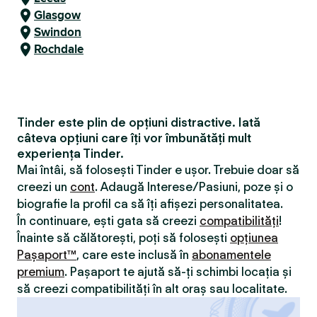
Glasgow
Swindon
Rochdale
Tinder este plin de opțiuni distractive. Iată
câteva opțiuni care îți vor îmbunătăți mult
experiența Tinder.
Mai întâi, să folosești Tinder e ușor. Trebuie doar să
creezi un
cont
. Adaugă Interese/Pasiuni, poze și o
biografie la profil ca să îți afișezi personalitatea.
În continuare, ești gata să creezi
compatibilităţi
!
Înainte să călătorești, poți să folosești
opțiunea
Pașaport™
, care este inclusă în
abonamentele
premium
. Pașaport te ajută să-ți schimbi locația și
să creezi compatibilităţi în alt oraș sau localitate.